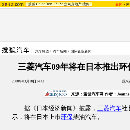
搜狐
ChinaRen
17173
焦点房地产
搜狗
新闻
-
体
汽车频道
>
汽车新闻
>
国际企业新闻
三菱汽车09年将在日本推出环
2008年03月18日14:42
[
我来
来源：盖世汽车网 作者：Joanne 
据《日本经济新闻》披露，
三菱汽车
社
示，将在日本上市
环保
柴油汽车。