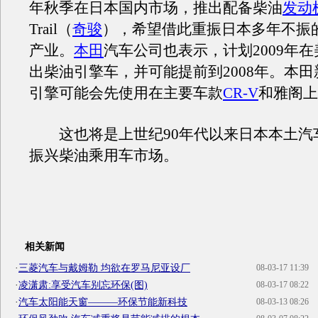
年秋季在日本国内市场，推出配备柴油
发动
Trail（
奇骏
），希望借此重振日本多年不振
产业。
本田
汽车公司也表示，计划2009年
出柴油引擎车，并可能提前到2008年。本
引擎可能会先使用在主要车款
CR-V
和雅阁上
这也将是上世纪90年代以来日本本土汽
振兴柴油乘用车市场。
相关新闻
·
三菱汽车与戴姆勒 均欲在罗马尼亚设厂
08-03-17 11:39
·
凌潇肃:享受汽车别忘环保(图)
08-03-17 08:22
·
汽车太阳能天窗———环保节能新科技
08-03-13 08:26