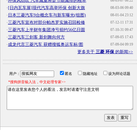
·
环保风劲吹 汽车减重将是节能减排的根本
08-03-07 08:22
·
[日内瓦车展]现代汽车高举环保 创新大旗
08-03-06 09:40
·
日本三菱汽车9台概念车与新车曝光(组图)
08-01-04 23:12
·
三菱汽车宣布对部分帕杰罗实施召回检修
07-12-11 17:31
·
三菱汽车上半财年集团净亏损约56亿日圆
07-10-31 09:47
·
三菱汽车三剑客 新剑舞向何方
07-09-05 17:43
·
成龙代言三菱汽车 获赠搜狐奥运车标/图
07-09-04 09:19
更多关于
三菱 环保
的新闻>>
用户：
匿名
隐藏地址
设为辩论话题
*搜狗拼音输入法，中文处理专家>>