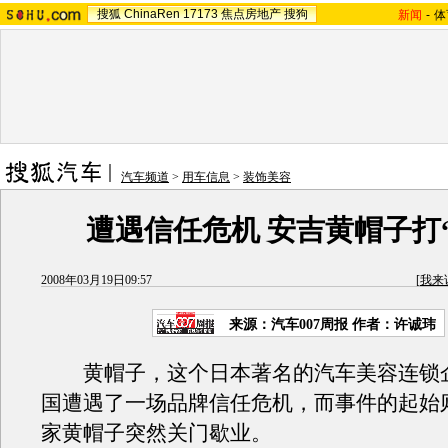
搜狐
ChinaRen
17173
焦点房地产
搜狗
新闻
-
体
汽车频道
>
用车信息
>
装饰美容
遭遇信任危机 安吉黄帽子打
2008年03月19日09:57
[
我来
来源：汽车007周报 作者：许诚玮
黄帽子，这个日本著名的汽车美容连锁
国遭遇了一场品牌信任危机，而事件的起始
家黄帽子突然关门歇业。