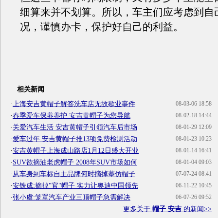
细算来并不划算。所以，车主们应考虑到自
况，谨慎办卡，保护好自己的利益。
相关新闻
·
上海安吉黄帽子解答洗车店无故歇业事件
08-03-06 18:58
·
春季爱车保养养护 安吉黄帽子为您导航
08-02-18 14:44
·
关爱汽车生活 安吉黄帽子引领汽车后市场
08-01-29 12:09
·
爱车过年 安吉黄帽子推13项免费检测活动
08-01-23 10:23
·
安吉黄帽子上海成山路店1月12日盛大开业
08-01-14 16:41
·
SUV欲摘油老虎帽子 2008年SUV市场如何
08-01-04 09:03
·
从车身到车标自主品牌何时摘掉摹仿帽子
07-07-24 08:41
·
安铁成:摘掉"官"帽子 实力让奥迪中国领先
06-11-22 10:45
·
张小虞:笼罩汽车产业三顶帽子急需解决
06-07-26 09:52
更多关于
帽子 安吉
的新闻>>