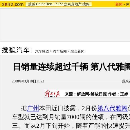
搜狐
ChinaRen
17173
焦点房地产
搜狗
新闻
-
体
汽车频道
>
汽车新闻
>
综合新闻
日销量连续超过千辆 第八代雅
2008年03月19日11:22
[
我来
来源：解放网-解放日报 作者：王婷
据
广州
本田近日披露，2月份
第八代雅阁
车型就已达到月销量7000辆的佳绩，在同
三。而从2月下旬开始，随着产能的快速提