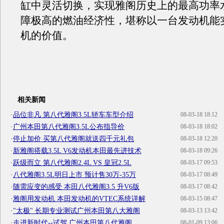
缸中灵活切换，实现雅阁历史上的最高功率
障极高的燃油经济性，堪称以一台发动机能
机的价值。
相关新闻
·
品位非凡 第八代雅阁3.5L轿车车型介绍
08-03-18 18:12
·
广州本田第八代雅阁3.5L公布指导价
08-03-18 18:02
·
停止加价 买第八代雅阁就送四千元礼包
08-03-18 12:20
·
新雅阁搭载3.5L V6发动机本田最先进技术
08-03-18 09:26
·
跃级而立 第八代雅阁2.4L VS 皇冠2.5L
08-03-17 09:53
·
八代雅阁3.5L明日上市 预计售30万-35万
08-03-17 08:49
·
随需应变的感受 本田八代雅阁3.5 升V6版
08-03-17 08:42
·
雅阁用发动机 本田发动机的VTEC系统详解
08-03-15 08:47
·
"太极" 长期专业测试广州本田第八大雅阁
08-03-13 13:42
·
走进新时代--试驾 广州本田第八代雅阁
08-01-09 13:06