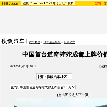
搜狐
ChinaRen
17173
焦点房地产
搜狗
新闻
-
体
汽车频道
>
汽车生活娱乐
>
玩物尚志
中国首台道奇蝰蛇成都上牌价值
2008年03月21日10:17
[
我来
来源：搜狐汽车社区
[点击图片进入下一页]