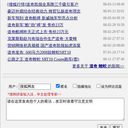
·
[搜狐行情]道奇凯领全系降三千吸引客户
08-03-13 08:49
·
豪迈外观结合经典动力 锋哲弘扬道奇理念
08-03-12 20:01
·
新车驾到 道奇酷搏 新威驰车型亮点分析
08-03-04 09:19
·
道奇新车"酷"劲"搏"发 售价23万
08-02-29 10:59
·
道奇酷搏昨天正式上市 售价23万元
08-02-28 07:45
·
克莱斯勒欲与奇瑞合作生产道奇·大黄蜂
08-02-27 07:31
·
营销网络初具规模 国产道奇凯领如虎添翼
08-02-26 08:06
·
道奇发布: 600马力2008款蝰蛇SRT10
07-01-24 17:14
·
公路之王 道奇蝰蛇 SRT10 Coupe跑车(图)
06-11-17 07:40
更多关于
道奇 蝰蛇
的新闻>>
用户：
匿名
隐藏地址
设为辩论话题
*搜狗拼音输入法，中文处理专家>>