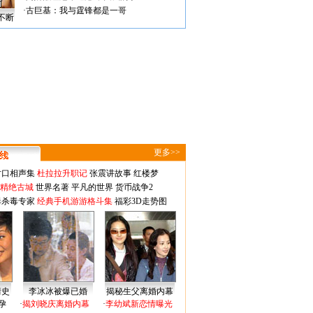
·
古巨基：我与霆锋都是一哥
不断
更多>>
对口相声集
杜拉拉升职记
张震讲故事
红楼梦
-精绝古城
世界名著
平凡的世界
货币战争2
毒杀毒专家
经典手机游游格斗集
福彩3D走势图
情史
李冰冰被爆已婚
揭秘生父离婚内幕
孕
·
揭刘晓庆离婚内幕
·
李幼斌新恋情曝光