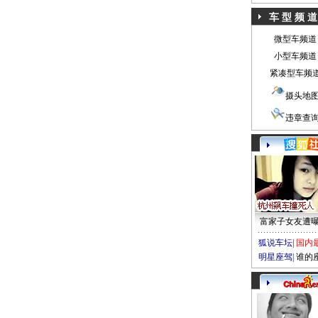
车 型 频 道
微型车频道
小型车频道
紧凑型车频
摄头地
违章查
富家子女友遭
狐说车坛
|
国内
明星座驾
|
谁的