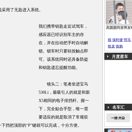
采用了无匙进入系统。
我们携带钥匙走近试驾车，
高圆圆同居男友
感应器已经识别车主的存
税
保时捷
悍马
在，并在拉动把手时自动解
铁龙
收购
锁。锁车时只要轻按触点即
月度星车
可。该系统同时还具备防盗
和钥匙遗忘提醒功能。
镜头二：笔者坐进宝马
530Li，最吸引人的就是和新
X5相同的电子排挡杆。握一
名车汇
下，完全贴合手型，唯一需
要适应的就是取消了常规驻
一下挡把顶部的“P”键就可以完成，十分方便。