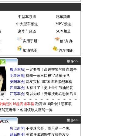
中型车频道
跑车频道
中大型车频道
MPV频道
道
豪华车频道
SUV频道
图
实用手册
信 访 办
询
加油地图
汽车知识
更多>>
狐说车坛
|
一定要看！高速交警的吐血忠告
明星座驾
|
杭州一家三口被宝马车撞飞
安阳车会
|
网友实拍:107国道遇惨烈车祸
四川车会
|
太有才了！史上最牛节油秘笈
江苏车会
|
引以为戒！开车接电话恐怖后果
曝光
最惨烈的16起高速车祸
跑高速16保命注意事项
座驾更奢华？各国领导人座驾一览
更多>>
焦点新闻
|
不要迷恋哥，哥只是一个鬼
贴贴图图
|
英媒评出2009年度搞怪发明