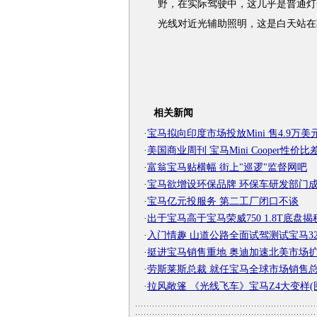
野，在实际驾驶中，这几乎是普通灯
光线对近光辅助照明，这是白天站在
相关新闻
·
宝马拟向印度市场投放Mini 售4.9万美
·
美国商业周刊 宝马Mini Cooper性价比
·
富翁宝马贴横幅 街上"巡逻"监督网吧
·
宝马欲增设环保品牌 环保车研发部门
·
宝马亿元投服务 第二工厂闭口不谈
·
出于宝马高于宝马荣威750 1.8T底盘揭
·
入门情趣 山道公路全面试驾测试宝马32
·
挺进宝马销售重地 奥迪加速北美市场
·
劳斯莱斯总裁 就任宝马全球市场销售
·
拉风敞篷 《光线飞车》宝马Z4大变样(