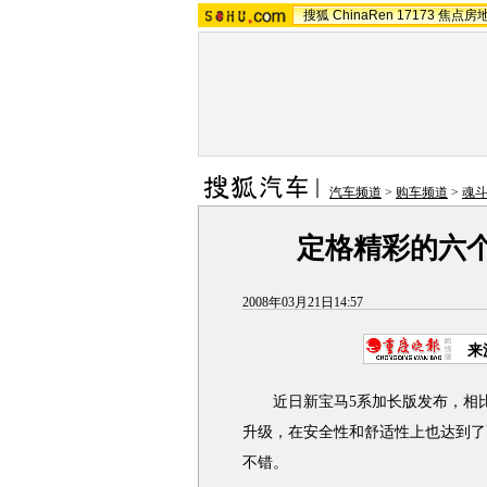
搜狐
ChinaRen
17173
焦点房
汽车频道
>
购车频道
>
魂
定格精彩的六个瞬
2008年03月21日14:57
来
近日新宝马5系加长版发布，相比
升级，在安全性和舒适性上也达到了
不错。