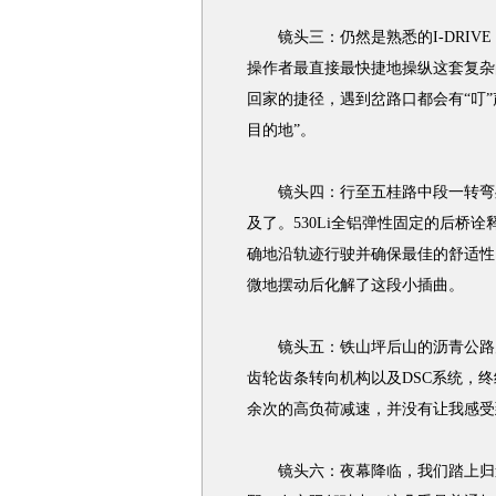
镜头三：仍然是熟悉的I-DRIVE，
操作者最直接最快捷地操纵这套复杂
回家的捷径，遇到岔路口都会有“叮
目的地”。
镜头四：行至五桂路中段一转弯处
及了。530Li全铝弹性固定的后桥
确地沿轨迹行驶并确保最佳的舒适性。
微地摆动后化解了这段小插曲。
镜头五：铁山坪后山的沥青公路几
齿轮齿条转向机构以及DSC系统，
余次的高负荷减速，并没有让我感受
镜头六：夜幕降临，我们踏上归途