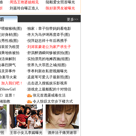
婚
·
周迅王艳婆媳相见
·
陆毅爱女照首曝光
折
·
刘嘉玲自曝正造人
·
陈好新男友被曝光
 后
更多>>
喂猕猴桃(图)
·
独家：章子怡带妈妈看电影
好身材(图)
·
佟大为马伊琍再度牵手(图)
秀性感(图)
·
倪萍赵忠祥十年后再携手
服装皆为租赁
·
刘涛富豪老公为家产求生子
颜乘地铁被拍
·
舒淇醉酒瞬间惨被抓拍(图)
做活体解剖
·
实拍漂亮的地摊西施(组图)
的暴烈脾气
·
世界九大罪恶之城(组图)
遇灵异事件
·
李孝利新欢私密视频曝光
成命案导火索
·
孟庭苇可爱儿子最新照(图)
：加入我们吧！
·
点击进入搜狐娱乐影视库
owGirl
·
游戏史上最般配的十对情侣
2》送票！
·
张元首透露戒毒生活
湘胎教
·
令人惊叹太空步下楼方式
密照
王菲小女儿李嫣曝光
酒井法子痛哭谢罪