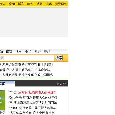
女人
-
视频
-
播客
-
邮件
-
博客
-
BBS
-
我说两句
闻
网页
博客
音乐
图片
说吧
长
邓玉娇失踪
朝鲜军事演习
日本兵赎罪
改温总讲话
夏日减肥秘方
日本瘦脸法
中共卧底结局
慈禧不快乐
侵略中国报告
更多>>
·
车 语
|
"后悔权"让消费者无条件退车
·
张少华
|
合并?保时捷用大众的钱还债
·
李 潮
|
上海通用淡出萨博是时间问题
·
沃晓东
|
凭什么腾中就不能收购悍马?
上学
·
沈玉祥
|
车市没有"浪潮也没有拐点"