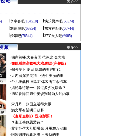
说 吧
更多>>
5)
李宇春吧
(104510)
快乐男声吧
(68574)
刘德华吧
(69854)
东方神起吧
(65744)
婚姻吧
(78544)
37℃女人吧
(6985)
视 频
更多>>
·
独家首播:大秦帝国
范冰冰-金大班
·
在线看超高收视大戏:
蜗居(完整版)
·
倔强萝卜
麦田
媳妇的美好时代
·
大内密探灵灵狗
倪萍-美丽的事
声》
·
台儿庄战役 日军尸体装满百余卡车
·
揭秘希特勒一生躲过多少次暗杀？
·
1982香港回归中英谈判鲜为人知内幕
·
宋丹丹：张国立活得太累
·
满文军有望明日获释
曝光
·
《变形金刚2》送电影票！
·
李湘王岳伦恩爱待产
·
黎姿怀孕大肚照曝光 月用30万安胎
·
阿娇懒理冠希返港:不关我的事