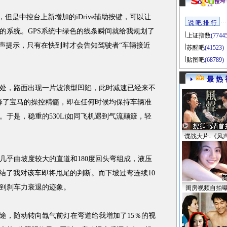
但是中控台上新增加的iDrive辅助按键，可以让
说 吧 排 行
的系统。GPS系统中绿色的线条瞬间就给我规划了
上证指数
(7744
”声提示，只有在快到时才会告知驾驶者“车辆接近
苏醒吧
(41523)
贴图吧
(68789)
最 热 
，路面出现一片波浪型凹陷，此时减速已经来不
诠释了宝马的操控精髓，即在任何时候均保持车辆准
于是，稳重的530Li如同飞机遇到气流颠簸，轻
谍战大片-《风
乎由坡度较大的直道和180度回头弯组成，液压
终结了我对该车即将甩尾的判断。而下坡过弯连续10
到刹车力衰退的迹象。
闺房视频自拍
，随动转向氙气前灯在弯道给我增加了15％的视