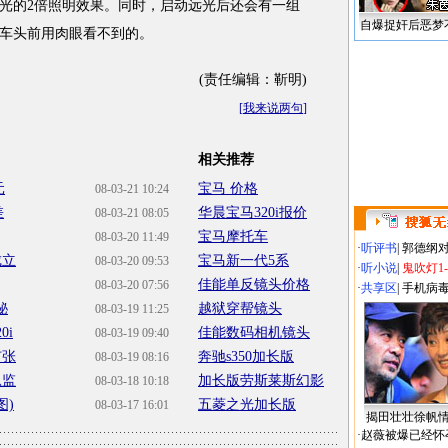
光的2倍照明效果。同时，启动远光后还会有一组
自爆捉奸后恶梦
车头前用肉眼看不到的。
(责任编辑：靳明)
[
我来说两句
]
相关推荐
元
宝马 价格
08-03-21 10:24
差
华晨宝马320i报价
08-03-21 08:05
宝马摩托车
08-03-20 11:49
·
听评书
|
郭德纲
成立
宝马新一代5系
08-03-20 09:53
·
听小说
|
鬼吹灯1
佳能单反镜头价格
08-03-20 07:56
·
共享区
|
手机病
秘
越狱穿帮镜头
08-03-19 11:25
0i
佳能数码相机镜头
08-03-19 09:40
扩张
奔驰s350加长版
08-03-19 08:16
总监
加长版劳斯莱斯幻影
08-03-18 10:18
图)
五菱之光加长版
08-03-17 16:01
揭田壮壮徐帆
·
赵薇被爆已经怀