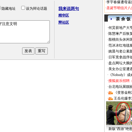
·
李宇春爆遭母逼
·
圣诞节明信片八
隐藏地址
设为辩论话题
我来说两句
精华区
茶 余 饭
辩论区
·
何炅获地产大亨
·
陈慧琳产后恢复
·
殷桃街头休闲装
·
范冰冰红地毯
·
姚晨与老公素
·
日军竟拿战俘
·
盘点网坛大腕
·
美女办公室遭
·
《Nobody》
·
搜狐娱乐招聘
·
台北电玩展靓丽Sh
·
《变形金刚
·
王岳伦爆李
新版“西游”绝