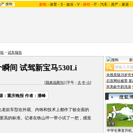
地产
搜狗
新闻
-
体育
-
S
-
娱乐
-
V
-
财经
-
IT
-
汽车
-
房产
-
家居
-
斗轮
>
试车报告
新
间 试驾新宝马530Li
央视质疑29岁市
石首网站被黑
篡
[
我来说两句
] [字号：
大
中
小
]
宋美龄牛奶洗澡
源：重庆晚报 作者：潘峰
老款车型在外观、内饰和技术上都作了较全面的
更高的标准。记者在铁山坪一带小试了一把，感觉
中学生乘直升机