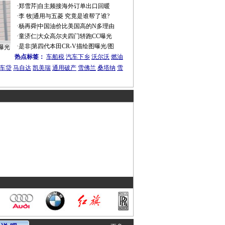
·
郑雪芹
|
自主频接海外订单出口回暖
·
李 牧
|
通用与五菱 究竟是谁帮了谁?
·
杨再舜
|
中国油价比美国高的N多理由
·
童济仁
|
大众高尔夫四门轿跑CC曝光
·
是非
|
第四代本田CR-V描绘图曝光/图
曝光
热点标签：
车船税
汽车下乡
沃尔沃
燃油
车贷
马自达
凯美瑞
通用破产
雪佛兰
桑塔纳
雪