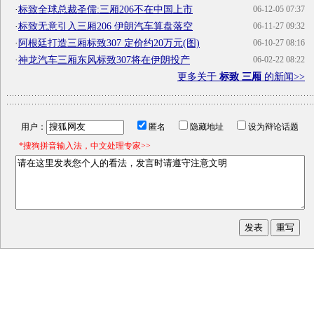
·
标致全球总裁圣儒:三厢206不在中国上市
06-12-05 07:37
·
标致无意引入三厢206 伊朗汽车算盘落空
06-11-27 09:32
·
阿根廷打造三厢标致307 定价约20万元(图)
06-10-27 08:16
·
神龙汽车三厢东风标致307将在伊朗投产
06-02-22 08:22
更多关于
标致 三厢
的新闻>>
用户：
匿名
隐藏地址
设为辩论话题
*搜狗拼音输入法，中文处理专家>>