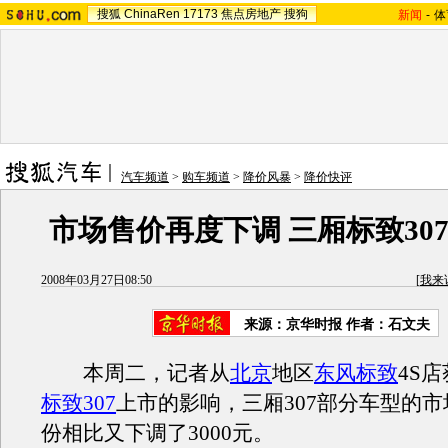
搜狐
ChinaRen
17173
焦点房地产
搜狗
新闻
-
体
汽车频道
>
购车频道
>
降价风暴
>
降价快评
市场售价再度下调 三厢标致307
2008年03月27日08:50
[
我来
来源：京华时报 作者：石文夫
本周二，记者从
北京
地区
东风标致
4S
标致307
上市的影响，三厢307部分车型的市
份相比又下调了3000元。