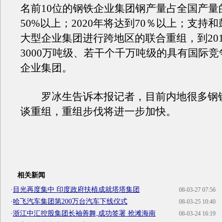
名前10位的钢铁企业集团钢产量占全国产量
50%以上；2020年将达到70％以上；支持
大型企业集团进行跨地区的联合重组，到20
3000万吨级、若干个千万吨级的具有国际
企业集团。
罗冰生告诉本报记者，目前内地很多钢
谈重组，重组步伐将进一步加快。
相关新闻
·
目光再度集中 印度政府扶植成就塔塔集团
08-03-27 07:56
·
哈飞汽车集团第200万台汽车下线仪式
08-03-25 10:40
·
浙江中汇控股集团长袖善舞,成功签署 抢滩海南
08-03-24 16:19