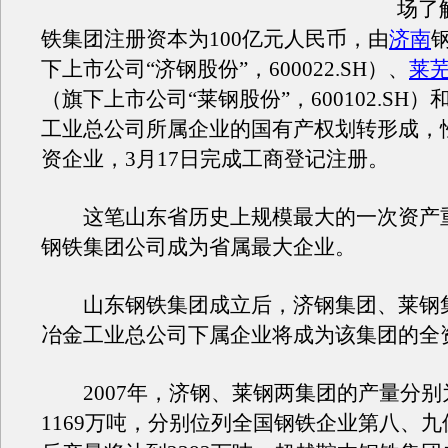
场了
铁集团注册资本为100亿元人民币，由
济南
下上市公司“济钢股份”，600022.SH）、
莱
（旗下上市公司“莱钢股份”，600102.SH
工业总公司所属企业的国有产权划转形成，
资企业，3月17日完成工商登记注册。
这笔山东省历史上规模最大的一次资产
钢铁集团公司成为省属最大企业。
山东钢铁集团成立后，济钢集团、莱钢
冶金工业总公司下属企业将成为该集团的全
2007年，济钢、莱钢两集团的产量分别为
1169万吨，分别位列全国钢铁企业第八、