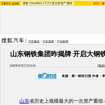
搜狐
ChinaRen
17173
焦点房地产
搜狗
新闻
-
体
汽车频道
>
汽车新闻
>
产业新闻
山东钢铁集团昨揭牌 开启大钢
2008年03月27日10:03
[
我来
来源：第一财经日报 作者：
山东
省历史上规模最大的一次资产重组