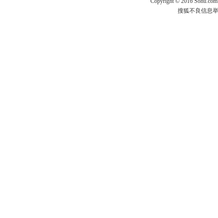
Copyright
©
2016 Sohu.com
搜狐不良信息