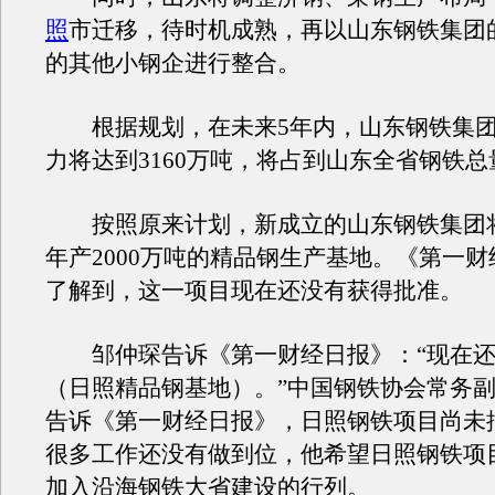
照
市迁移，待时机成熟，再以山东钢铁集团
的其他小钢企进行整合。
根据规划，在未来5年内，山东钢铁集团
力将达到3160万吨，将占到山东全省钢铁总
按照原来计划，新成立的山东钢铁集团
年产2000万吨的精品钢生产基地。《第一
了解到，这一项目现在还没有获得批准。
邹仲琛告诉《第一财经日报》：“现在还
（日照精品钢基地）。”中国钢铁协会常务
告诉《第一财经日报》，日照钢铁项目尚未
很多工作还没有做到位，他希望日照钢铁项
加入沿海钢铁大省建设的行列。