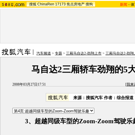
搜狐
ChinaRen
17173
焦点房地产
搜狗
新闻
-
体
汽车频道
>
专题
>
三厢马自达2-劲翔上市
>
三厢马自达2-劲
马自达2三厢轿车劲翔的5
2008年03月27日17:51
[
我来
来源：搜狐汽车 作者：综合报道
3、超越同级车型的Zoom-Zoom驾驶乐