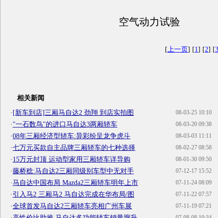
空气动力试验
[
上一页
] [
1
] [
2
] [
相关新闻
·
[新车到店]三厢马自达2 劲翔 到店实拍图
08-03-25 10:10
·
"一石数鸟"的进口马自达3两厢轿车
08-03-20 09:38
·
08年三厢经济型轿车:异彩纷呈龙争虎斗
08-03-03 11:11
·
七万元买款自主品牌三厢轿车的七种选择
08-02-27 08:58
·
15万元封顶 运动型家用三厢轿车详导购
08-01-30 09:50
·
藤桥稔:马自达2三厢同级别车型中无对手
07-12-17 15:52
·
马自达中国布局 Mazda2三厢轿车明年上市
07-11-24 08:09
·
引入马2 三厢马2 马自达完成在华布局/图
07-11-22 07:57
·
全球首发马自达2三厢轿车亮相广州车展
07-11-19 07:21
·
高性价比助推 马自达多功能轿车销量蹿升
07-08-08 10:34