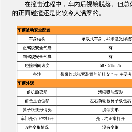
在撞击过程中，车内后视镜脱落。但总
的正面碰撞还是比较令人满意的。
车辆被动安全配置
车身结构
承载式车身，42米激光焊接
正驾驶安全气囊
有
副驾驶安全气囊
有
碰撞瞬间速度
50～51km/h
备注
带爆炸式张紧装置的前排安全带 主要
车辆外观
前机舱变形
溃缩吸能变形
前悬是否位移
左右前轮被翼子板包裹
翼子板变形情况
溃缩变形
车门是否正常打开
是，均正常打开
A柱变形情况
没有变形