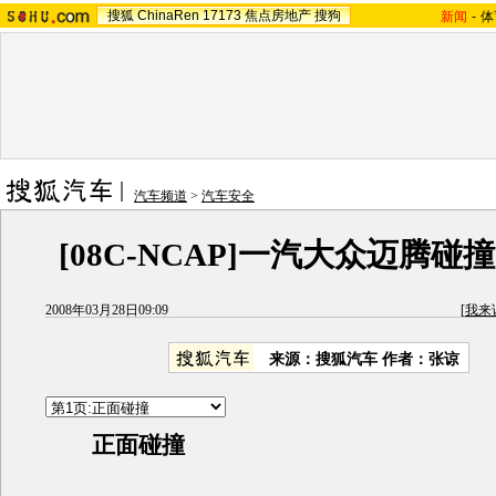
搜狐
ChinaRen
17173
焦点房地产
搜狗
新闻
-
体
汽车频道
>
汽车安全
[08C-NCAP]一汽大众迈腾碰
2008年03月28日09:09
[
我来
来源：搜狐汽车 作者：张谅
正面碰撞