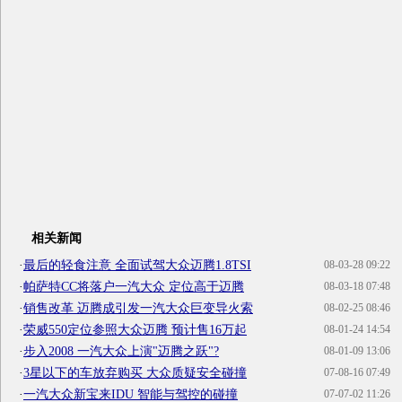
相关新闻
·
最后的轻食注意 全面试驾大众迈腾1.8TSI
08-03-28 09:22
·
帕萨特CC将落户一汽大众 定位高于迈腾
08-03-18 07:48
·
销售改革 迈腾成引发一汽大众巨变导火索
08-02-25 08:46
·
荣威550定位参照大众迈腾 预计售16万起
08-01-24 14:54
·
步入2008 一汽大众上演"迈腾之跃"?
08-01-09 13:06
·
3星以下的车放弃购买 大众质疑安全碰撞
07-08-16 07:49
·
一汽大众新宝来IDU 智能与驾控的碰撞
07-07-02 11:26