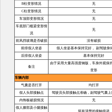
B柱变形情况
无
C柱变形情况
无
车顶部变形情况
无
车底部门槛梁变形情
无
况
前风挡玻璃是否破损
没有破损
前排假人坐姿
假人坐姿基本保持完好， 副驾驶身
后排假人坐姿
基本保持完好
由于采用大量高强度钢版，车身外观保
备注
变形
车辆内部
气囊是否打开
均打开
假人头部接触点
驾驶员头部接触点准确，副驾驶气囊上
内饰板破损情况
无
假人膝部及小腿接触
留有清楚的接触痕迹