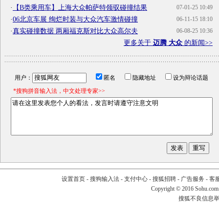
·
【B类乘用车】上海大众帕萨特领驭碰撞结果
07-01-25 10:49
·
06北京车展 绚烂时装与大众汽车激情碰撞
06-11-15 18:10
·
真实碰撞数据 两厢福克斯对比大众高尔夫
06-08-25 10:36
更多关于
迈腾 大众
的新闻>>
用户：
匿名
隐藏地址
设为辩论话题
*搜狗拼音输入法，中文处理专家>>
设置首页
-
搜狗输入法
-
支付中心
-
搜狐招聘
-
广告服务
-
客
Copyright
©
2016 Sohu.com
搜狐不良信息