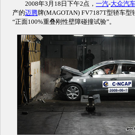
2008年3月18日下午2点，
一汽
-
大众汽
产的
迈腾
牌(MAGOTAN) FV7187T型轿
“正面100%重叠刚性壁障碰撞试验”。