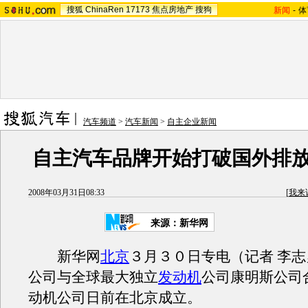
搜狐
ChinaRen
17173
焦点房地产
搜狗
新闻
-
体
汽车频道
>
汽车新闻
>
自主企业新闻
自主汽车品牌开始打破国外排
2008年03月31日08:33
[
我来
来源：新华网
新华网
北京
３月３０日专电（记者 李志
公司与全球最大独立
发动机
公司康明斯公司
动机公司日前在北京成立。