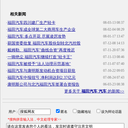
相关新闻
·
福田汽车四川建厂生产轻卡
08-03-13 08:37
·
福田汽车成全球第二大商用车生产企业
08-02-04 08:29
·
福田汽车:多点开花 尽展凌厉攻势
08-01-17 13:47
·
获国资委批复 福田汽车股份划转北汽控股
07-12-08 14:13
·
戴姆勒、福田汽车"曲线合资"再度推迟
07-11-20 07:36
·
一骑绝尘 福田汽车继续打造"轻卡王"
07-11-13 08:46
·
福田汽车被授予"法人治理示范基地"
07-11-07 07:40
·
福田汽车与康明斯发动机合资项目获批
07-10-22 09:05
·
福田汽车中报扭亏 净利润达到2.37亿元
07-08-24 07:43
·
康明斯公司与北汽福田汽车签署合资报告
06-03-23 08:38
更多关于
福田汽车 汽车
的新闻>>
用户：
匿名
隐藏地址
设为辩论话题
*搜狗拼音输入法，中文处理专家>>