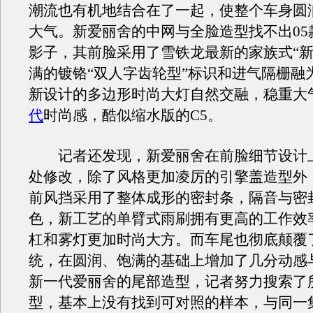
潮流也有机地结合在了一起，使整个车身圆
大气。新爱丽舍的中网与全脸造型找不出05
影子，其前脸采用了雪铁龙最新的家族式“新
满的镀铬“双人字齿轮型”标识和进气隔栅融
新设计的多边形时尚大灯自然交融，稳重大
代
时尚感，酷似缩水版的C5。
记者还发现，新爱丽舍在前脸细节设计
处修改，除了风格更加凌厉的引擎盖造型外
前风挡采用了整体成形的密封条，隔音与密
色，新工艺的单臂式雨刷拥有更高的工作效
杠和雾灯更加时尚大方。而车尾也彻底颠覆
统，在圆润、饱满的基础上增加了几分动感
新一代爱丽舍的尾部造型，记者努力搜索了
型，基本上没有找到可对照的样本，与同一