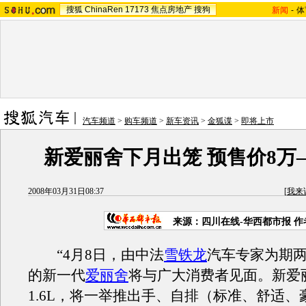
搜狐
ChinaRen
17173
焦点房地产
搜狗
新闻
-
体
汽车频道
>
购车频道
>
新车资讯
>
金狐谍
>
即将上市
新爱丽舍下月出笼 预售价8万
2008年03月31日08:37
[
我来
来源：四川在线-华西都市报 
“4月8日，由中法
雪铁龙
汽车专家为期
的新一代
爱丽舍
将与广大消费者见面。新爱
1.6L，将一举推出手、自排（标准、舒适、