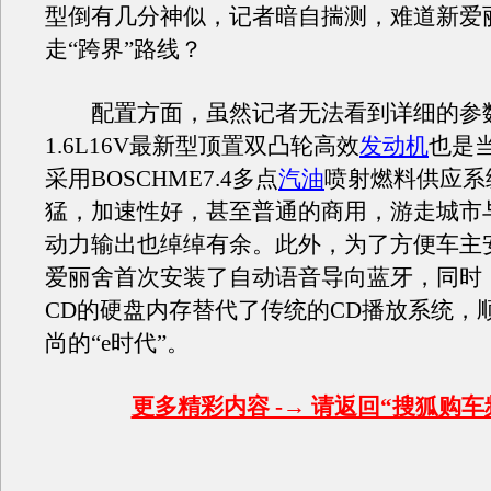
型倒有几分神似，记者暗自揣测，难道新爱
走“跨界”路线？
配置方面，虽然记者无法看到详细的参
1.6L16V最新型顶置双凸轮高效
发动机
也是
采用BOSCHME7.4多点
汽油
喷射燃料供应系
猛，加速性好，甚至普通的商用，游走城市
动力输出也绰绰有余。此外，为了方便车主
爱丽舍首次安装了自动语音导向蓝牙，同时
CD的硬盘内存替代了传统的CD播放系统，
尚的“e时代”。
更多精彩内容 -→ 请返回“搜狐购车