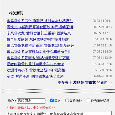
相关新闻
·
东风雪铁龙C2的购车记 被时尚与动感吸引
08-03-14 09:11
·
雪铁龙C4轿跑揭开神秘面纱 时尚运动圆润
08-02-26 08:33
·
东风雪铁龙"爱丽舍油礼三重喜"圆满结束
08-02-03 17:31
·
投产新爱丽舍 东风雪铁龙明年提升品牌
07-11-13 09:06
·
东风雪铁龙将推两新车-雪铁龙C3 新爱丽舍
07-10-12 11:50
·
东风雪铁龙龙震行动后拿什么和爱丽舍比
07-06-28 14:06
·
东风雪铁龙爱丽舍2年内销量突破10万辆
07-06-11 13:49
·
记者体验雪铁龙时尚概念车C-Metisse
07-05-28 07:26
·
欧洲时尚小子 雪铁龙全新毕加索亮相
07-01-09 09:56
·
定位"时尚革新"的雪铁龙正快步走来
06-10-26 08:08
更多关于
爱丽舍 雪铁龙
的新闻>>
用户：
匿名
隐藏地址
设为辩论话题
*搜狗拼音输入法，中文处理专家>>