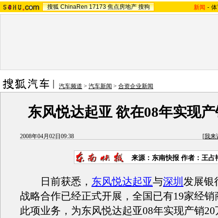
搜狐
ChinaRen
17173
焦点房地产
搜狗
新闻
-
体
汽车频道
>
汽车新闻
>
合资企业新闻
东风悦达起亚 欲在08年实现产
2008年04月02日09:38
[
我来
来源：东南快报 作者：王占
日前获悉，
东风悦达起亚
与
深圳
发展银
战略合作已经正式开展，全国已有19家经销
此项业务，为东风悦达起亚08年实现产销2