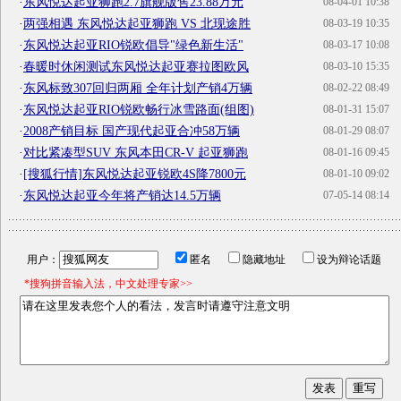
·
东风悦达起亚狮跑2.7旗舰版售23.88万元
08-04-01 10:38
·
两强相遇 东风悦达起亚狮跑 VS 北现途胜
08-03-19 10:35
·
东风悦达起亚RIO锐欧倡导"绿色新生活"
08-03-17 10:08
·
春暖时休闲测试东风悦达起亚赛拉图欧风
08-03-10 15:35
·
东风标致307回归两厢 全年计划产销4万辆
08-02-22 08:49
·
东风悦达起亚RIO锐欧畅行冰雪路面(组图)
08-01-31 15:07
·
2008产销目标 国产现代起亚合冲58万辆
08-01-29 08:07
·
对比紧凑型SUV 东风本田CR-V 起亚狮跑
08-01-16 09:45
·
[搜狐行情]东风悦达起亚锐欧4S降7800元
08-01-10 09:02
·
东风悦达起亚今年将产销达14.5万辆
07-05-14 08:14
用户：
匿名
隐藏地址
设为辩论话题
*搜狗拼音输入法，中文处理专家>>