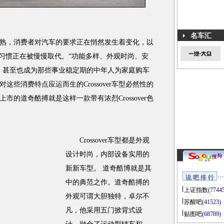
名车汇
，消费者对汽车的要求正在悄然发生着变化，以
费习惯正在被慢慢取代。“功能多样、外观时尚、安
，甚至也成为那些事业稳定期的中年人为家庭购车
些消费特点应运而生的Crossover车型必然性的
的道奇酷搏就是这样一款带有浓烈Crossover色
Crossover车型都是外观
设计时尚，内部设备实用的
新新车型。 道奇酷博就是其
说 吧 排 行
中的典范之作。道奇酷搏的
上证指数
(7744
外观可谓大胆独特，卓尔不
苏醒吧
(41523)
凡，他采用五门掀背式设
贴图吧
(68789)