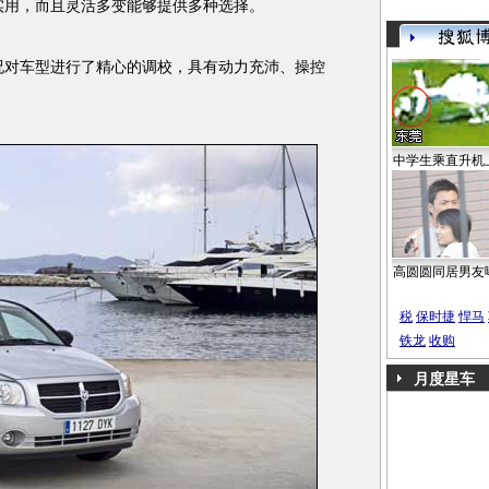
用，而且灵活多变能够提供多种选择。
对车型进行了精心的调校，具有动力充沛、操控
中学生乘直升机
高圆圆同居男友
税
保时捷
悍马
铁龙
收购
月度星车