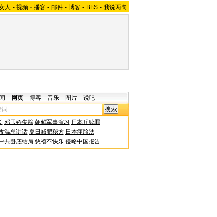
女人
-
视频
-
播客
-
邮件
-
博客
-
BBS
-
我说两句
闻
网页
博客
音乐
图片
说吧
长
邓玉娇失踪
朝鲜军事演习
日本兵赎罪
改温总讲话
夏日减肥秘方
日本瘦脸法
中共卧底结局
慈禧不快乐
侵略中国报告