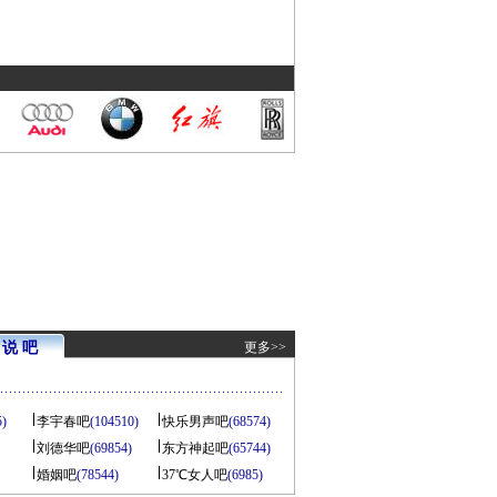
说 吧
更多>>
5)
李宇春吧
(104510)
快乐男声吧
(68574)
刘德华吧
(69854)
东方神起吧
(65744)
婚姻吧
(78544)
37℃女人吧
(6985)