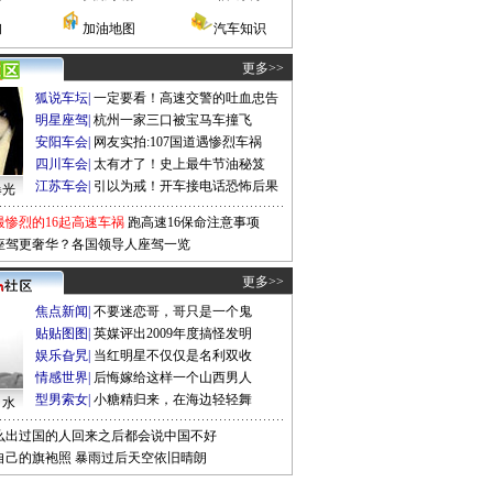
询
加油地图
汽车知识
更多>>
狐说车坛
|
一定要看！高速交警的吐血忠告
明星座驾
|
杭州一家三口被宝马车撞飞
安阳车会
|
网友实拍:107国道遇惨烈车祸
四川车会
|
太有才了！史上最牛节油秘笈
江苏车会
|
引以为戒！开车接电话恐怖后果
曝光
最惨烈的16起高速车祸
跑高速16保命注意事项
座驾更奢华？各国领导人座驾一览
更多>>
焦点新闻
|
不要迷恋哥，哥只是一个鬼
贴贴图图
|
英媒评出2009年度搞怪发明
娱乐旮旯
|
当红明星不仅仅是名利双收
情感世界
|
后悔嫁给这样一个山西男人
型男索女
|
小糖精归来，在海边轻轻舞
口水
么出过国的人回来之后都会说中国不好
自己的旗袍照
暴雨过后天空依旧晴朗