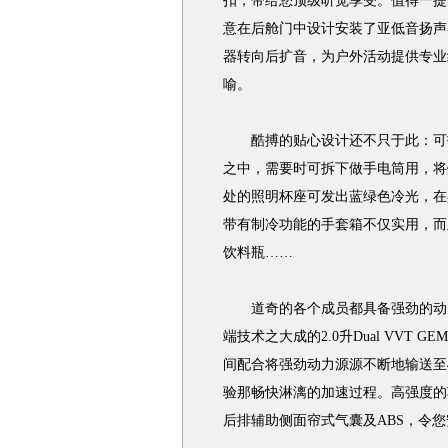
扣，带给您顶级听觉享受。值得一提
意在后舱门中设计安装了亚低音扬声
器转向后扩音，为户外活动提供专业
喻。
酷搏的贴心设计还不只于此：可拆
之中，需要时可拆下做手电筒用，将
处的照明杯座可发出蓝绿色冷光，在
带有制冷功能的手套箱不仅实用，而且容
饮料瓶……
道奇的各个成员都具备强劲的动力
端技术之大成的2.0升Dual VVT
间配合将强劲动力源源不断地输送至
验那畅快淋漓的加速过程。高强度的
后排辅助侧面帘式气囊及ABS，令