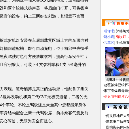
的是，为满足年轻人喜欢郊游的特点，道奇酷搏特
器和两个铰接式扬声器，将后舱门打开，可将扬声
级音响设备，约上三两好友郊游，其惬意不言而
·
听评书
|
郭德纲
·
听小说
|
鬼吹灯1
式货舱灯安装在车后部载货区域上方的车顶内衬
·
共享区
|
手机病
灯插回适配槽，即可自动充电；位于前部中央扶手
黑夜驾驶时也可方便放取饮料，提高行车安全性；
积够大，可装下4 支饮料罐和4 支 591毫升的
揭田壮壮徐帆
·
赵薇被爆已经怀
表现。道奇酷搏是真正的运动派，他配备了集尖
·
李宇春爆遭母逼
·
圣诞节明信片八
 GEMA世界发动机和第二代CVT无极变速箱，二者的无
4个车轮。不论是驾驶还是乘坐其中您都能亲身体
茶 余 饭
车身结构配合上新一代驾驶席、前排乘客气囊及前
·
何炅获地产大亨
您安心驾驶，无须为安全而担心。
·
陈慧琳产后恢复
·
殷桃街头休闲装