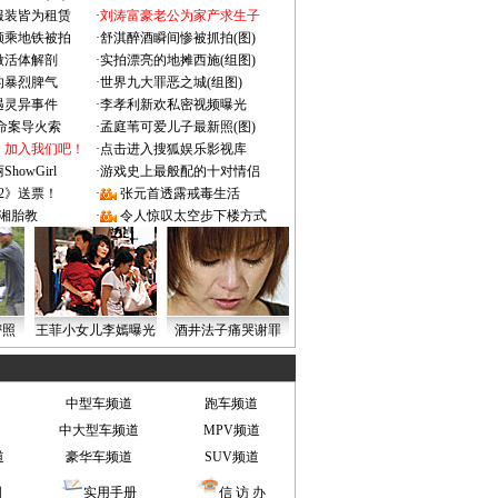
服装皆为租赁
·
刘涛富豪老公为家产求生子
颜乘地铁被拍
·
舒淇醉酒瞬间惨被抓拍(图)
做活体解剖
·
实拍漂亮的地摊西施(组图)
的暴烈脾气
·
世界九大罪恶之城(组图)
遇灵异事件
·
李孝利新欢私密视频曝光
成命案导火索
·
孟庭苇可爱儿子最新照(图)
：加入我们吧！
·
点击进入搜狐娱乐影视库
owGirl
·
游戏史上最般配的十对情侣
2》送票！
·
张元首透露戒毒生活
湘胎教
·
令人惊叹太空步下楼方式
密照
王菲小女儿李嫣曝光
酒井法子痛哭谢罪
中型车频道
跑车频道
中大型车频道
MPV频道
道
豪华车频道
SUV频道
图
实用手册
信 访 办