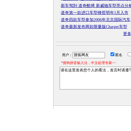
·
新车驾到 道奇酷搏 新威驰车型亮点分
·
道奇第一款进口车型锋哲明年1月入市
·
道奇四款车型参加2006年北京国际汽车
·
道奇最新发布两款限量版Charger车型
更
用户：
匿名
*搜狗拼音输入法，中文处理专家>>