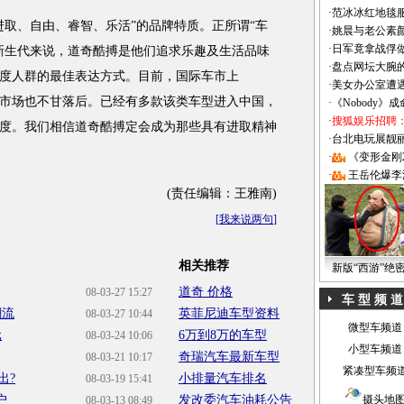
·
范冰冰红地毯
取、自由、睿智、乐活”的品牌特质。正所谓“车
·
姚晨与老公素
·
日军竟拿战俘
新生代来说，道奇酷搏是他们追求乐趣及生活品味
·
盘点网坛大腕
度人群的最佳表达方式。目前，国际车市上
·
美女办公室遭
的中国市场也不甘落后。已经有多款该类车型进入中国，
·
《Nobody》
·
搜狐娱乐招聘
度。我们相信道奇酷搏定会成为那些具有进取精神
·
台北电玩展靓丽Sh
·
《变形金刚
·
王岳伦爆李
(责任编辑：王雅南)
[
我来说两句
]
相关推荐
新版“西游”绝
道奇 价格
08-03-27 15:27
车 型 频 道
潮流
英菲尼迪车型资料
08-03-27 10:44
微型车频道
元
6万到8万的车型
08-03-24 10:06
小型车频道
奇瑞汽车最新车型
08-03-21 10:17
紧凑型车频
出?
小排量汽车排名
08-03-19 15:41
户
发改委汽车油耗公告
摄头地
08-03-13 08:49