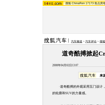
搜狐
ChinaRen
17173
焦点房
汽车频道
>
汽车评论
>
搜
道奇酷搏掀起Cr
2008年04月02日13:07
来
·道奇酷搏的外观采用五门设计，带有
的轮廓和SUV的力量感。