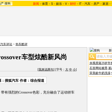
地产
搜狗
新闻
-
体育
-
S
-
娱乐
-
V
-
财经
-
IT
-
汽车
-
房产
-
家居
-
狐汽车评论
>
热车酷评
新
ossover车型炫酷新风尚
央视质疑29岁市
石首网站被黑
篡
[
我来说两句
] [字号：
大
中
小
]
宋美龄牛奶洗澡
源：搜狐汽车 作者：综合报道
强烈的Crossover色彩，充分融合了运动轿车