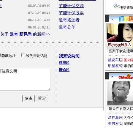
析
节能环保空调
08-03-04 09:19
违章查
节能环保股票
07-12-19 08:41
道奇拓远者
06-11-18 14:49
道奇公羊
06-01-20 02:15
多关于
道奇 新风尚
的新闻>>
富家子女友遭
隐藏地址
设为辩论话题
我来说两句
狐说车坛
|
国内
精华区
明星座驾
|
谁的
辩论区
每天在吞别人
漂在海外
|
为什
型男索女
|
晒晒