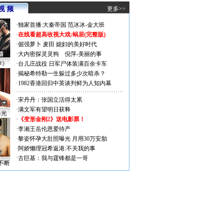
视 频
更多>>
·
独家首播:大秦帝国
范冰冰-金大班
·
在线看超高收视大戏:
蜗居(完整版)
·
倔强萝卜
麦田
媳妇的美好时代
·
大内密探灵灵狗
倪萍-美丽的事
声》
·
台儿庄战役 日军尸体装满百余卡车
·
揭秘希特勒一生躲过多少次暗杀？
·
1982香港回归中英谈判鲜为人知内幕
·
宋丹丹：张国立活得太累
·
满文军有望明日获释
曝光
·
《变形金刚2》送电影票！
·
李湘王岳伦恩爱待产
·
黎姿怀孕大肚照曝光 月用30万安胎
·
阿娇懒理冠希返港:不关我的事
·
古巨基：我与霆锋都是一哥
不断