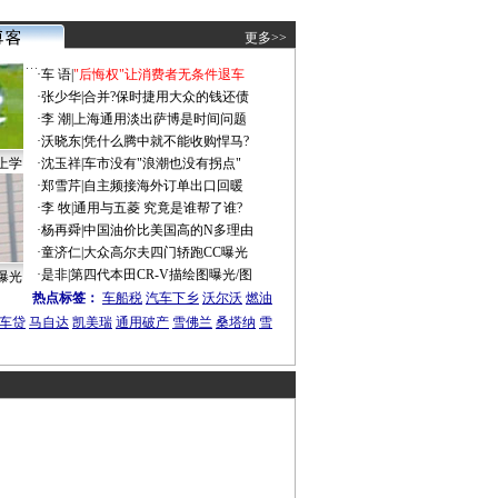
更多>>
·
车 语
|
"后悔权"让消费者无条件退车
·
张少华
|
合并?保时捷用大众的钱还债
·
李 潮
|
上海通用淡出萨博是时间问题
·
沃晓东
|
凭什么腾中就不能收购悍马?
上学
·
沈玉祥
|
车市没有"浪潮也没有拐点"
·
郑雪芹
|
自主频接海外订单出口回暖
·
李 牧
|
通用与五菱 究竟是谁帮了谁?
·
杨再舜
|
中国油价比美国高的N多理由
·
童济仁
|
大众高尔夫四门轿跑CC曝光
·
是非
|
第四代本田CR-V描绘图曝光/图
曝光
热点标签：
车船税
汽车下乡
沃尔沃
燃油
车贷
马自达
凯美瑞
通用破产
雪佛兰
桑塔纳
雪