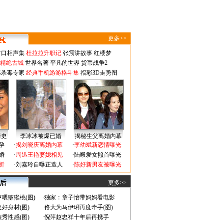
更多>>
对口相声集
杜拉拉升职记
张震讲故事
红楼梦
-精绝古城
世界名著
平凡的世界
货币战争2
毒杀毒专家
经典手机游游格斗集
福彩3D走势图
情史
李冰冰被爆已婚
揭秘生父离婚内幕
孕
·
揭刘晓庆离婚内幕
·
李幼斌新恋情曝光
婚
·
周迅王艳婆媳相见
·
陆毅爱女照首曝光
折
·
刘嘉玲自曝正造人
·
陈好新男友被曝光
 后
更多>>
喂猕猴桃(图)
·
独家：章子怡带妈妈看电影
好身材(图)
·
佟大为马伊琍再度牵手(图)
秀性感(图)
·
倪萍赵忠祥十年后再携手