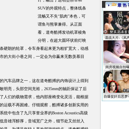
计，融合了运动型轿车和
最 热 
SUV的外观特点，整体线条
流畅又不失“肌肉”本色，可
谓鱼与熊掌兼得。从正面
看，道奇酷搏发动机罩棱角
谍战大片-《风
分明，在超大圆环状前灯映
条硬朗的轮罩，令车身看起来更为粗犷宽大，动感
市的大街小巷之间，一定会为你赢来无数羡慕目
闺房视频自拍
汽车品牌之一，这在道奇酷搏的内饰设计上得到
明亮，头部空间充裕，2635mm的轴距保证了后
自爆捉奸后恶梦
了人们的载物需求，他内部座椅变化灵活，能根据
的运载不再困难。仔细观察，酷搏诸多创新实用的
包含了九只享誉业界的Boston Acoustics高级
低音雄浑醇厚，音域宽广之外，细节处又丝丝入