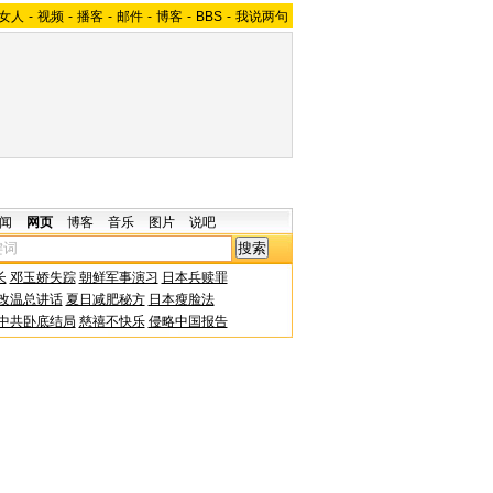
女人
-
视频
-
播客
-
邮件
-
博客
-
BBS
-
我说两句
闻
网页
博客
音乐
图片
说吧
长
邓玉娇失踪
朝鲜军事演习
日本兵赎罪
改温总讲话
夏日减肥秘方
日本瘦脸法
中共卧底结局
慈禧不快乐
侵略中国报告