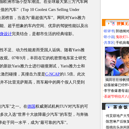
引领欧洲市场小型车潮流。在全球最大第三方汽车网
（Top 10 Coolest Cars Selling Under
力士位居榜首，当选为“最超值汽车”。网民对Yaris雅力
能、超乎想象的车内空间、优异的驾驶性能以及出
·
听评书
|
郭德纲
身设计
完美结合，是都市生活的经典缩影。
·
听小说
|
鬼吹灯1
·
共享区
|
手机病
足、动力性能差而受国人诟病。随着Yaris雅
改观。07年9月，丰田在它的机密禁地东富士研究
新款Yaris雅力士进行碰撞测试，Yaris雅力士和
发生激烈碰撞，其撞击力度是
C-NCAP
的1.5倍。此次
揭田壮壮徐帆
害度并不比雷克萨斯高，而车厢中的两个假人只受到
·
赵薇被爆已经怀
·
李宇春爆遭母逼
·
圣诞节明信片八
的汽车”之一。在
德国
权威测试机构TUV对汽车的可
茶 余 饭
一能多次入选“世界十大故障最少汽车”的车型，与奔驰
·
何炅获地产大亨
·
陈慧琳产后恢复
故障率处于同一水平，成为“最可靠的汽车”。
·
殷桃街头休闲装