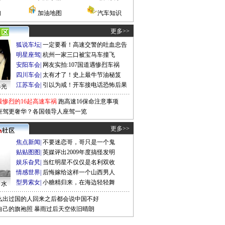
询
加油地图
汽车知识
更多>>
狐说车坛
|
一定要看！高速交警的吐血忠告
明星座驾
|
杭州一家三口被宝马车撞飞
安阳车会
|
网友实拍:107国道遇惨烈车祸
四川车会
|
太有才了！史上最牛节油秘笈
江苏车会
|
引以为戒！开车接电话恐怖后果
曝光
最惨烈的16起高速车祸
跑高速16保命注意事项
座驾更奢华？各国领导人座驾一览
更多>>
焦点新闻
|
不要迷恋哥，哥只是一个鬼
贴贴图图
|
英媒评出2009年度搞怪发明
娱乐旮旯
|
当红明星不仅仅是名利双收
情感世界
|
后悔嫁给这样一个山西男人
型男索女
|
小糖精归来，在海边轻轻舞
口水
么出过国的人回来之后都会说中国不好
自己的旗袍照
暴雨过后天空依旧晴朗