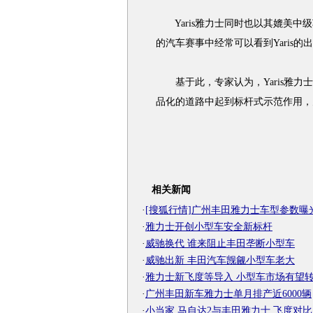
Yaris雅力士同时也以其媲美中
的汽车赛事中经常可以看到Yaris的
基于此，专家认为，Yaris雅力
品化的道路中起到标杆式示范作用，
相关新闻
·
[搜狐行情]广州丰田雅力士车型参数曝
·
雅力士开创小型车安全新标杆
·
威驰换代 谁来阻止丰田垄断小型车
·
威驰出新 丰田汽车觊觎小型车老大
·
雅力士新飞度等导入 小型车市场有望
·
广州丰田新车雅力士单月排产近6000辆
·
小当家 马自达2与丰田雅力士 飞度对比