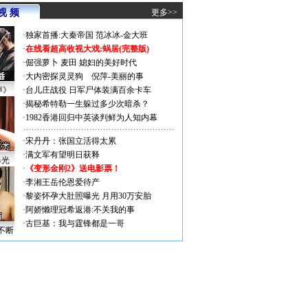
视 频
更多>>
·
独家首播:大秦帝国
范冰冰-金大班
·
在线看超高收视大戏:
蜗居(完整版)
·
倔强萝卜
麦田
媳妇的美好时代
·
大内密探灵灵狗
倪萍-美丽的事
声》
·
台儿庄战役 日军尸体装满百余卡车
·
揭秘希特勒一生躲过多少次暗杀？
·
1982香港回归中英谈判鲜为人知内幕
·
宋丹丹：张国立活得太累
·
满文军有望明日获释
曝光
·
《变形金刚2》送电影票！
·
李湘王岳伦恩爱待产
·
黎姿怀孕大肚照曝光 月用30万安胎
·
阿娇懒理冠希返港:不关我的事
·
古巨基：我与霆锋都是一哥
不断