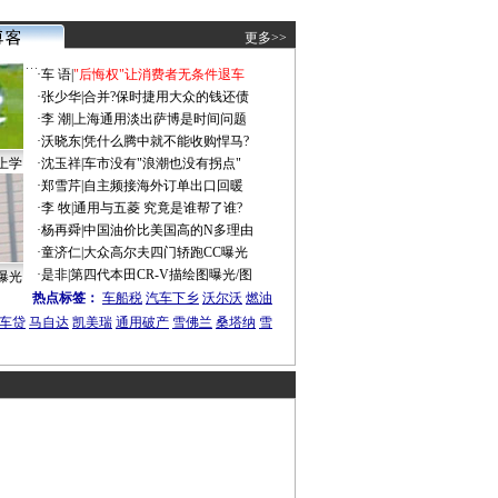
更多>>
·
车 语
|
"后悔权"让消费者无条件退车
·
张少华
|
合并?保时捷用大众的钱还债
·
李 潮
|
上海通用淡出萨博是时间问题
·
沃晓东
|
凭什么腾中就不能收购悍马?
上学
·
沈玉祥
|
车市没有"浪潮也没有拐点"
·
郑雪芹
|
自主频接海外订单出口回暖
·
李 牧
|
通用与五菱 究竟是谁帮了谁?
·
杨再舜
|
中国油价比美国高的N多理由
·
童济仁
|
大众高尔夫四门轿跑CC曝光
·
是非
|
第四代本田CR-V描绘图曝光/图
曝光
热点标签：
车船税
汽车下乡
沃尔沃
燃油
车贷
马自达
凯美瑞
通用破产
雪佛兰
桑塔纳
雪