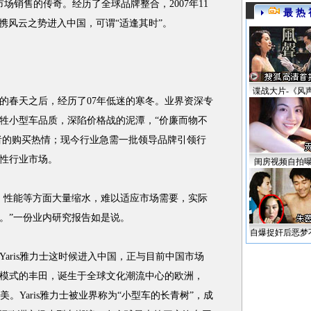
场销售的传奇。经历了全球品牌整合，2007年11
最 热 
is携风云之势进入中国，可谓“适逢其时”。
谍战大片-《风
的春天之后，经历了07年低迷的寒冬。业界资深专
牲小型车品质，深陷价格战的泥潭，“价廉而物不
费者的购买热情；现今行业急需一批领导品牌引领行
性行业市场。
闺房视频自拍
性能等方面大量缩水，难以适应市场需要，实际
。”一份业内研究报告如是说。
自爆捉奸后恶梦
ris雅力士这时候进入中国，正与目前中国市场
模式的丰田，诞生于全球文化潮流中心的欧洲，
美。Yaris雅力士被业界称为“小型车的长青树”，成