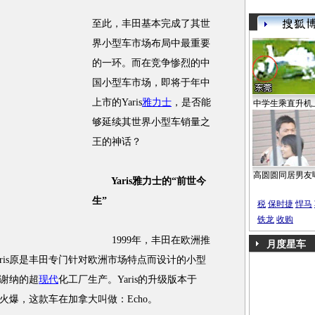
至此，丰田基本完成了其世
界小型车市场布局中最重要
的一环。而在竞争惨烈的中
国小型车市场，即将于年中
上市的Yaris
雅力士
，是否能
中学生乘直升机
够延续其世界小型车销量之
王的神话？
高圆圆同居男友
Yaris雅力士的“前世今
生”
税
保时捷
悍马
铁龙
收购
1999年，丰田在欧洲推
月度星车
Yaris原是丰田专门针对欧洲市场特点而设计的小型
谢纳的超
现代
化工厂生产。Yaris的升级版本于
火爆，这款车在加拿大叫做：Echo。