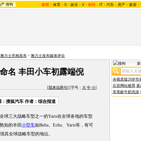
地产
搜狗
新闻
-
体育
-
S
-
娱乐
-
V
-
财经
-
IT
-
汽车
-
房产
-
家居
-
田雅力士亮相发布
>
雅力士发布媒体评论
新
命名 丰田小车初露端倪
央视质疑29岁市
石首网站被黑
篡
[
我来说两句
] [字号：
大
中
小
]
宋美龄牛奶洗澡
源：搜狐汽车 作者：综合报道
球三大战略车型之一的Yaris在全球各地的车型
熟知的丰田
小型车
如Belta、Echo、Yaris等，有可
以加强其全球战略车型的地位。