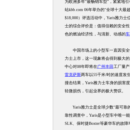
为欧洲多年“最畅销车型”，紧紧地
站kbb.com 06年举办的“全球十大最超值的汽车”
$18,000）评选活动中，Yaris雅
士的综合评价是：值得信赖的安全性
色的燃油经济性，与清新、动感的
车
中国市场上的小型车一直因安全性不
力士上市，这一现象将会得到极大的
中心对08年即将在
广州丰田
工厂量产的
雷克萨斯
两车以55千米/时的速度
撞击结果，Yaris雅力士车身的损
轻微损伤，引起业界的极大赞叹。
Yaris雅力士是全球少数“最可靠
靠性调查中，Yaris是小型车中唯
SLK、保时捷Boxter等豪华车的