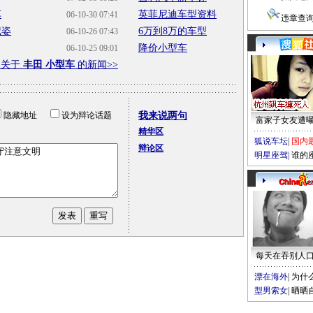
车
英菲尼迪车型资料
06-10-30 07:41
违章查
威姿
6万到8万的车型
06-10-26 07:43
降价小型车
06-10-25 09:01
多关于
丰田 小型车
的新闻>>
隐藏地址
设为辩论话题
我来说两句
富家子女友遭
精华区
狐说车坛
|
国内
辩论区
明星座驾
|
谁的
每天在吞别人
漂在海外
|
为什
型男索女
|
晒晒