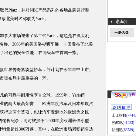
取代Platz，并对NBC产品系列的各地品牌进行整
a投放北美时名称改为Yaris。
名车汇
拿大市场迎来了第二代Yaris，这也是在澳大利
这个名称。2006年的美国洛杉矶车展，丰田发布了北美
车具备了出色的安全性能，在同级车中首屈一指。
款世界传奇紧凑型轿车，并计划在今年年中上市。
市场布局中最重要的一环。
的可靠与耐用性享誉全球。1999年，Yaris甫一
业的两大最高荣誉——欧洲年度汽车及日本年度汽
说 吧 排 行
获得这两个奖项，也让汽车发源地的欧洲为之惊
上证指数
(7744
车的销售纪录，同时被授予“2000年度欧洲最佳小型
苏醒吧
(41523)
球累计销量超过300万辆，其中，在欧洲市场累积销售达
贴图吧
(68789)