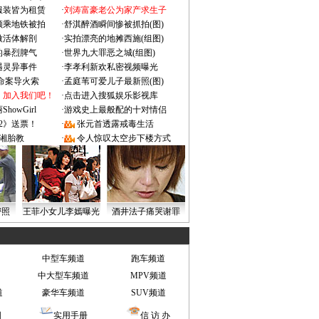
服装皆为租赁
·
刘涛富豪老公为家产求生子
颜乘地铁被拍
·
舒淇醉酒瞬间惨被抓拍(图)
做活体解剖
·
实拍漂亮的地摊西施(组图)
的暴烈脾气
·
世界九大罪恶之城(组图)
遇灵异事件
·
李孝利新欢私密视频曝光
成命案导火索
·
孟庭苇可爱儿子最新照(图)
：加入我们吧！
·
点击进入搜狐娱乐影视库
owGirl
·
游戏史上最般配的十对情侣
2》送票！
·
张元首透露戒毒生活
湘胎教
·
令人惊叹太空步下楼方式
密照
王菲小女儿李嫣曝光
酒井法子痛哭谢罪
中型车频道
跑车频道
中大型车频道
MPV频道
道
豪华车频道
SUV频道
图
实用手册
信 访 办