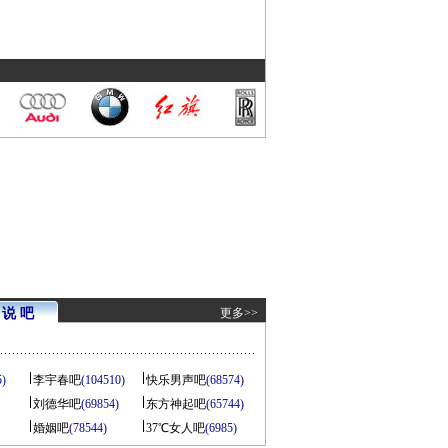
说 吧
更多>>
5)
李宇春吧
(104510)
快乐男声吧
(68574)
刘德华吧
(69854)
东方神起吧
(65744)
婚姻吧
(78544)
37℃女人吧
(6985)