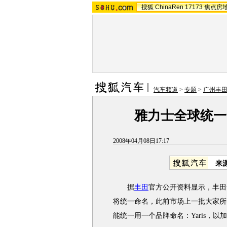
搜狐
ChinaRen
17173
焦点房
汽车频道
>
专题
>
广州丰
雅力士全球统一
2008年04月08日17:17
来
据
丰田
官方公开资料显示，丰田全
将统一命名，此前市场上一批大家所
能统一用一个品牌命名：Yaris，