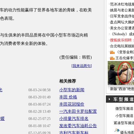
·
范冰冰红地毯
级车的动力性能赢得了世界各地车迷的青睐，在欧美
·
姚晨与老公素
·
日军竟拿战俘
出色表现。
·
盘点网坛大腕
·
美女办公室遭
·
《Nobody》
士与生俱来的丰田品质将在中国小型车市场迈向精
·
搜狐娱乐招聘
为消费者带来全新的体验。
·
台北电玩展靓丽Sh
·
《变形金刚
(责任编辑：韩哲)
·
王岳伦爆李
[
我来说两句
]
相关推荐
新版“西游”绝
光
小型车的新闻
08-03-24 08:58
丰田 价格
08-03-20 01:49
车 型 频 道
丰田花冠报价
08-03-06 07:24
微型车频道
一汽丰田卡罗拉配置
08-02-28 13:49
小型车频道
转暖
小排量汽车排名
08-02-25 07:25
紧凑型车频
发改委汽车油耗公告
08-01-08 10:47
摄头地
吉利汽车新车标
07-12-05 09:28