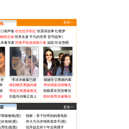
更多>>
对口相声集
杜拉拉升职记
张震讲故事
红楼梦
-精绝古城
世界名著
平凡的世界
货币战争2
毒杀毒专家
经典手机游游格斗集
福彩3D走势图
情史
李冰冰被爆已婚
揭秘生父离婚内幕
孕
·
揭刘晓庆离婚内幕
·
李幼斌新恋情曝光
婚
·
周迅王艳婆媳相见
·
陆毅爱女照首曝光
折
·
刘嘉玲自曝正造人
·
陈好新男友被曝光
 后
更多>>
喂猕猴桃(图)
·
独家：章子怡带妈妈看电影
好身材(图)
·
佟大为马伊琍再度牵手(图)
秀性感(图)
·
倪萍赵忠祥十年后再携手