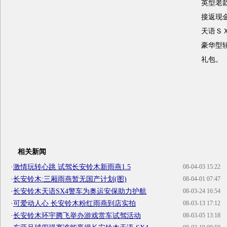
英型老
接返现
天语Ｓ
豪华型
礼包。
相关新闻
·
激情玩转心跳 试驾长安铃木新雨燕1.5
08-04-03 15:22
·
长安铃木:三厢雨燕暂无国产计划(图)
08-04-01 07:47
·
长安铃木天语SX4警车为奥运安保助力护航
08-03-24 16:54
·
可爱动人心 长安铃木粉红雨燕到店实拍
08-03-13 17:12
·
长安铃木环宇腾飞举办游戏赏车试驾活动
08-03-05 13:18