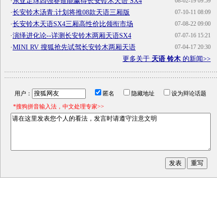
·
东亚足球四强赛谁能赢得长安铃木天语 SX4
08-02-19 09:59
·
长安铃木汤青:计划将推08款天语三厢版
07-10-11 08:09
·
长安铃木天语SX4三厢高性价比领衔市场
07-08-22 09:00
·
演绎进化论--详测长安铃木两厢天语SX4
07-07-16 15:21
·
MINI RV 搜狐抢先试驾长安铃木两厢天语
07-04-17 20:30
更多关于
天语 铃木
的新闻>>
用户：
匿名
隐藏地址
设为辩论话题
*搜狗拼音输入法，中文处理专家>>