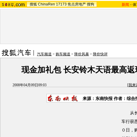
搜狐
ChinaRen
17173
焦点房地产
搜狗
新闻
-
体
汽车频道
>
购车频道
>
降价风暴
>
降价快评
现金加礼包 长安铃木天语最高返现
2008年04月09日09:03
[
我来
来源：东南快报 作者：综合
从长安
车行获
０日，