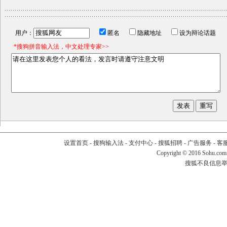
用户：
匿名
隐藏地址
设为辩论话题
*搜狗拼音输入法，中文处理专家>>
设置首页
-
搜狗输入法
-
支付中心
-
搜狐招聘
-
广告服务
-
客
Copyright
©
2016 Sohu.com
搜狐不良信息