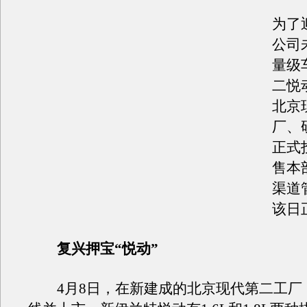
为了
公司
量级
二悦
北京
厂、
正式
售本
渠道
该日
复兴押宝“悦动”
4月8日，在新建成的北京现代第二工厂