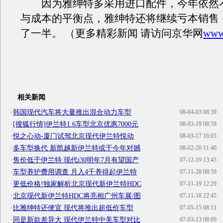
因为雅绅特多采用进口配件，今年依然
与成本的平衡点，雅绅特还将继续亏本销售
了一半。 （更多精彩新闻 请访问京华网
www.
相关新闻
·
韩国现代汽车将大量推出混合动力车型
08-04-03 08:39
·
[搜狐行情]伊兰特1.6车型北京优惠7000元
08-03-19 08:59
·
悦之心动-厦门试驾北京现代伊兰特悦动
08-03-17 16:03
·
多车型换代 新凯越新伊兰特或于今年对撼
08-02-20 11:40
·
售价低于伊兰特 现代i30明年7月有望国产
07-12-19 13:43
·
车型养护费用调查 月入4千养得起伊兰特
07-11-28 08:59
·
更低价格!独家解析北京现代新伊兰特HDC
07-11-19 12:29
·
北京现代新伊兰特HDC将亮相广州车展/图
07-11-18 22:45
·
比雅绅特还便宜 现代将推出超低价车型
07-05-15 08:11
·
同是新款差异大 现代伊兰特中美车型对比
07-03-13 08:09