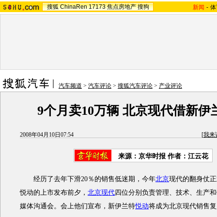
搜狐
ChinaRen
17173
焦点房地产
搜狗
新闻
-
体
汽车频道
>
汽车评论
>
搜狐汽车评论
>
产业评论
9个月卖10万辆 北京现代借新伊
2008年04月10日07:54
[
我来
来源：京华时报 作者：江云花
经历了去年下滑20％的销售低迷期，今年
北京
现代的翻身仗正
悦动的上市发布前夕，
北京现代
四位分别负责管理、技术、生产和
媒体沟通会。会上他们宣布，新伊兰特
悦动
将成为北京现代销售复