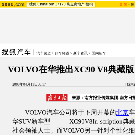
搜狐
ChinaRen
17173
焦点房地产
搜狗
新闻
-
体
汽车频道
>
购车频道
>
新车资讯
>
国内新车
VOLVO在华推出XC90 V8典藏版
2008年04月11日08:17
[
我来
来源：南方报业传媒集团-南方日
VOLVO汽车公司将于下周开幕的
北京
车
华SUV新车型———XC90V8In-scription
社会领袖人士。而VOLVO另一针对个性化