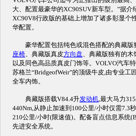
VOLVO汽车公司迄今为止推出的级别最高
大、配置最豪华的XC90SUV新车型。”据介
XC90V8行政版的基础上增加了诸多彰显个
华配置。
豪华配置包括纯色或混色搭配的典藏版
座椅
、典藏版真皮
方向盘
、典藏版独有的木
以及同色高品质真皮门饰等。VOLVO汽车
苏格兰“BridgeofWeir”的顶级牛皮,由专
全车内饰。
典藏版搭载V84.4升
发动机
,最大马力3
440Nm,从静止加速到100公里/小时仅需7.3
210公里/小时(限速值)。配备盲点信息系统(B
先进安全系统。