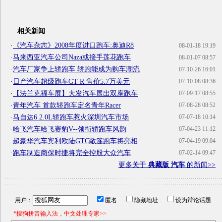
相关新闻
·
《汽车杂志》2008年度进口跑车:奥迪R8
08-01-18 19:19
·
马来西亚汽车公司Naza或接手莲花跑车
08-01-07 08:57
·
汽车厂家争上轿跑车 轿跑能成为购车潮流
07-10-26 16:01
·
日产汽车超级跑车GT-R 售价5.7万美元
07-10-08 08:36
·
【法兰克福车展】大发汽车展出双座跑车
07-09-17 08:55
·
青年汽车 首款轿跑车定名青年Racer
07-08-28 08:52
·
马自达6 2.0L轿跑车惹火深圳汽车市场
07-07-18 10:14
·
哈飞汽车哈飞赛豹V--领衔轿跑车风韵
07-04-23 11:12
·
超豪华汽车宾利欧陆GTC敞篷跑车将亮相
07-04-19 09:04
·
跑车制造商保时捷将完全控股大众汽车
07-02-14 09:47
更多关于
典藏版 汽车
的新闻>>
用户：
匿名
隐藏地址
设为辩论话题
*搜狗拼音输入法，中文处理专家>>