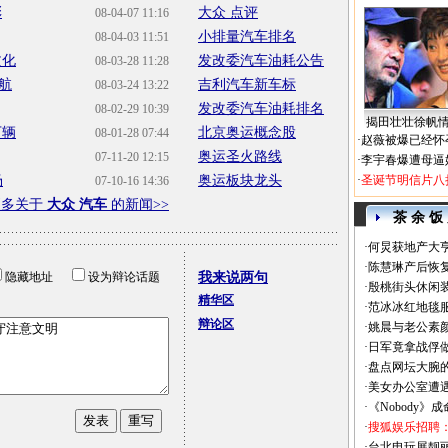
彩
大众 点评
08-04-07 11:16
小排量汽车排名
08-04-03 11:51
文化
发改委汽车油耗公告
08-03-28 11:28
航
吉利汽车新车标
08-03-24 13:22
发改委汽车油耗排名
08-02-29 10:39
揭田壮壮徐帆
万辆
北京奥运概念股
08-01-28 07:44
·
赵薇被爆已经怀
奥运圣火路线
07-11-20 12:15
·
李宇春爆遭母逼
场
奥运板块龙头
·
圣诞节明信片八
07-10-16 14:36
更多关于
大众 汽车
的新闻>>
茶 余 饭
·
何炅获地产大亨
·
陈慧琳产后恢复
隐藏地址
设为辩论话题
我来说两句
·
殷桃街头休闲装
精华区
·
范冰冰红地毯
辩论区
·
姚晨与老公素
·
日军竟拿战俘
·
盘点网坛大腕
·
美女办公室遭
·
《Nobody》
·
搜狐娱乐招聘
·
台北电玩展靓丽Sh