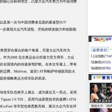
的核心目标和理念，凸显大众汽车努力为中国消费
CC以及第一次与中国消费者见面的紧凑型SUV
体进一步展现大众汽车进取、开拓的研发能力和创新能
说 吧 排 行
将贯穿在展台的每个角落，尽显大众汽车作为
上证指数
(7744
。作为2008 北京奥运会火炬接力官方用车，大众
苏醒吧
(41523)
火炬在全国境内的传递保驾护航。在本次车展上，带有
贴图吧
(68789)
迈腾、Multivan、途安1.8T和帕萨特领驭四款火
最 热 
提前领略奥运火炬车队的风采。
色车队也将开上展台，成为展台又一亮点。采用
guan 2.0 TDI 、采用汽油直喷技术的速腾1.4TSI
谍战大片-《风
EcoFuel 等车型也将悉数亮相，展示大众汽车在环