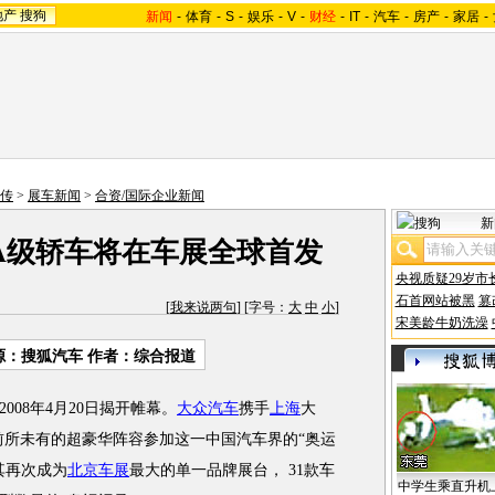
地产
搜狗
新闻
-
体育
-
S
-
娱乐
-
V
-
财经
-
IT
-
汽车
-
房产
-
家居
-
前传
>
展车新闻
>
合资/国际企业新闻
新
A级轿车将在车展全球首发
央视质疑29岁市
石首网站被黑
篡
[
我来说两句
] [字号：
大
中
小
]
宋美龄牛奶洗澡
源：搜狐汽车 作者：综合报道
008年4月20日揭开帷幕。
大众汽车
携手
上海
大
前所未有的超豪华阵容参加这一中国汽车界的“奥运
其再次成为
北京车展
最大的单一品牌展台， 31款车
中学生乘直升机