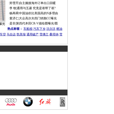
·
郑雪芹
|
自主频接海外订单出口回暖
·
李 牧
|
通用与五菱 究竟是谁帮了谁?
·
杨再舜
|
中国油价比美国高的N多理由
·
童济仁
|
大众高尔夫四门轿跑CC曝光
·
是非
|
第四代本田CR-V描绘图曝光/图
曝光
热点标签：
车船税
汽车下乡
沃尔沃
燃油
车贷
马自达
凯美瑞
通用破产
雪佛兰
桑塔纳
雪