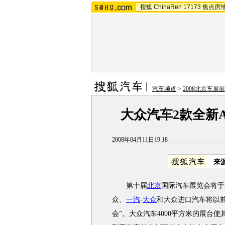
搜狐
ChinaRen
17173
焦点房
汽车频道
>
2008北京车展
大众汽车2款全新
2008年04月11日19:18
来
第十届
北京
国际汽车展览会将于2
众、
一汽
-
大众
和大众进口汽车将以
会”。大众汽车4000平方米的展台使