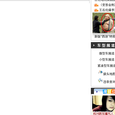
·
《变形金刚
·
王岳伦爆李
新版“西游”绝
车 型 频 道
微型车频道
小型车频道
紧凑型车频
摄头地
违章查