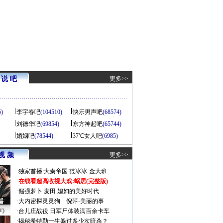
说 吧
更多>>
5)
李宇春吧
(104510)
快乐男声吧
(68574)
刘德华吧
(69854)
东方神起吧
(65744)
婚姻吧
(78544)
37℃女人吧
(6985)
视 频
更多>>
·
独家首播:大秦帝国
范冰冰-金大班
·
在线看超高收视大戏:
蜗居(完整版)
·
倔强萝卜
麦田
媳妇的美好时代
·
大内密探灵灵狗
倪萍-美丽的事
声》
·
台儿庄战役 日军尸体装满百余卡车
·
揭秘希特勒一生躲过多少次暗杀？