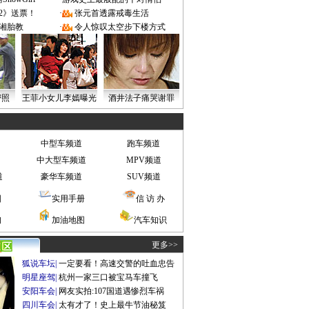
2》送票！
·
张元首透露戒毒生活
湘胎教
·
令人惊叹太空步下楼方式
密照
王菲小女儿李嫣曝光
酒井法子痛哭谢罪
中型车频道
跑车频道
中大型车频道
MPV频道
道
豪华车频道
SUV频道
图
实用手册
信 访 办
询
加油地图
汽车知识
更多>>
狐说车坛
|
一定要看！高速交警的吐血忠告
明星座驾
|
杭州一家三口被宝马车撞飞
安阳车会
|
网友实拍:107国道遇惨烈车祸
四川车会
|
太有才了！史上最牛节油秘笈