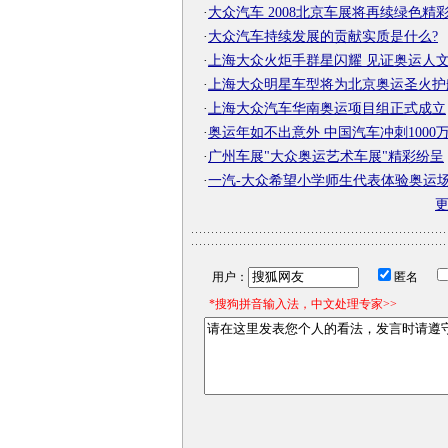
·
大众汽车 2008北京车展将再续绿色精
·
大众汽车持续发展的贡献实质是什么?
·
上海大众火炬手群星闪耀 见证奥运人
·
上海大众明星车型将为北京奥运圣火护
·
上海大众汽车华南奥运项目组正式成立
·
奥运年如不出意外 中国汽车冲刺1000
·
广州车展"大众奥运艺术车展"精彩纷呈
·
一汽-大众希望小学师生代表体验奥运
用户：
匿名
*搜狗拼音输入法，中文处理专家>>