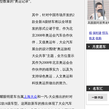
型数量的“奥运记录”。
其中，针对中国市场开发的2
款全新A级轿车将以全球首
高圆圆同居男友
发的形式公诸于世。作为北
税
保时捷
悍马
京2008年奥运会汽车合作伙
铁龙
收购
伴，又值奥运年，大众汽车
月度星车
展台的设计围绕“奥运旅程
大众共享”主题，全方位显示
其作为2008年北京奥运会合
作伙伴的雄厚实力，以及为
支持绿色奥运，人文奥运和
科技奥运所做出的努力。
名车汇
耀眼明星车当属
上海大众
和一汽-大众推出的针对
2款A级车型。这两款新车的推出体现了大众汽车