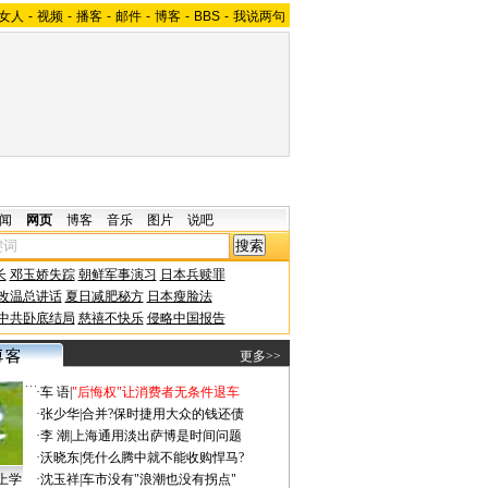
女人
-
视频
-
播客
-
邮件
-
博客
-
BBS
-
我说两句
闻
网页
博客
音乐
图片
说吧
长
邓玉娇失踪
朝鲜军事演习
日本兵赎罪
改温总讲话
夏日减肥秘方
日本瘦脸法
中共卧底结局
慈禧不快乐
侵略中国报告
更多>>
·
车 语
|
"后悔权"让消费者无条件退车
·
张少华
|
合并?保时捷用大众的钱还债
·
李 潮
|
上海通用淡出萨博是时间问题
·
沃晓东
|
凭什么腾中就不能收购悍马?
上学
·
沈玉祥
|
车市没有"浪潮也没有拐点"