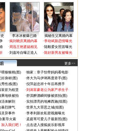
情史
李冰冰被爆已婚
揭秘生父离婚内幕
孕
·
揭刘晓庆离婚内幕
·
李幼斌新恋情曝光
婚
·
周迅王艳婆媳相见
·
陆毅爱女照首曝光
折
·
刘嘉玲自曝正造人
·
陈好新男友被曝光
 后
更多>>
喂猕猴桃(图)
·
独家：章子怡带妈妈看电影
好身材(图)
·
佟大为马伊琍再度牵手(图)
秀性感(图)
·
倪萍赵忠祥十年后再携手
服装皆为租赁
·
刘涛富豪老公为家产求生子
颜乘地铁被拍
·
舒淇醉酒瞬间惨被抓拍(图)
做活体解剖
·
实拍漂亮的地摊西施(组图)
的暴烈脾气
·
世界九大罪恶之城(组图)
遇灵异事件
·
李孝利新欢私密视频曝光
成命案导火索
·
孟庭苇可爱儿子最新照(图)
：加入我们吧！
·
点击进入搜狐娱乐影视库
owGirl
·
游戏史上最般配的十对情侣