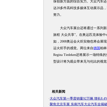
保创新方面的综合实力。大众汽车还
达20多件高科技多媒体互动展示品
努力。
大众汽车展台还将通过一系列新颖
旅程 大众共享”。在奥运匹克体验
如，2008奥运会火炬实物也将会
运火炬手的感觉。两位来自
德国
柏林的
Regina Tiedeken还将展示
型设计将为观众带来无与伦比的视觉
相关新闻
·
大众汽车第一季度销量92万辆 增长8.4
·
聚焦北京车展 东南汽车大众汽车全揭