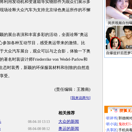
将利用发动机和变速箱等实物部件为观众们展示多
，现场诠释大众汽车为支持北京绿色奥运所作的不懈
闺房视频自拍
的展台表演和丰富多彩的活动，全面诠释“奥运
中心参加各种互动节目，感受奥运带来的激情。比
展现于大众汽车展台，观众可以与之合影，体验一下奥
自爆捉奸后恶梦
著名时装设计师Friederrike von Wedel-Parlow和
一场特殊的生态时装秀，新颖的环保服装材料和别致的自然造
享受。
(责任编辑：王雅南)
[
我来说两句
]
相关推荐
·
听评书
|
郭德纲
%
大众的新闻
08-04-10 13:13
·
听小说
|
鬼吹灯1
秘
奥运的新闻
08-04-08 08:12
·
共享区
|
手机病