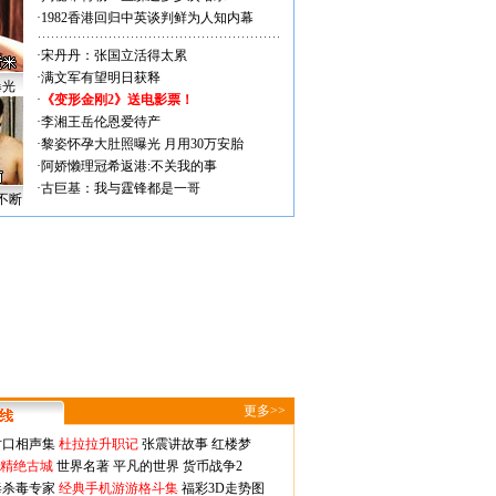
·
1982香港回归中英谈判鲜为人知内幕
·
宋丹丹：张国立活得太累
·
满文军有望明日获释
曝光
·
《变形金刚2》送电影票！
·
李湘王岳伦恩爱待产
·
黎姿怀孕大肚照曝光 月用30万安胎
·
阿娇懒理冠希返港:不关我的事
·
古巨基：我与霆锋都是一哥
不断
更多>>
对口相声集
杜拉拉升职记
张震讲故事
红楼梦
-精绝古城
世界名著
平凡的世界
货币战争2
毒杀毒专家
经典手机游游格斗集
福彩3D走势图