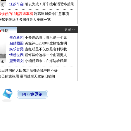
江苏车会
|
引以为戒！开车接电话恐怖后果
曝光
最惨烈的16起高速车祸
跑高速16保命注意事项
座驾更奢华？各国领导人座驾一览
更多>>
焦点新闻
|
不要迷恋哥，哥只是一个鬼
贴贴图图
|
英媒评出2009年度搞怪发明
娱乐旮旯
|
当红明星不仅仅是名利双收
情感世界
|
后悔嫁给这样一个山西男人
型男索女
|
小糖精归来，在海边轻轻舞
口水
么出过国的人回来之后都会说中国不好
自己的旗袍照
暴雨过后天空依旧晴朗