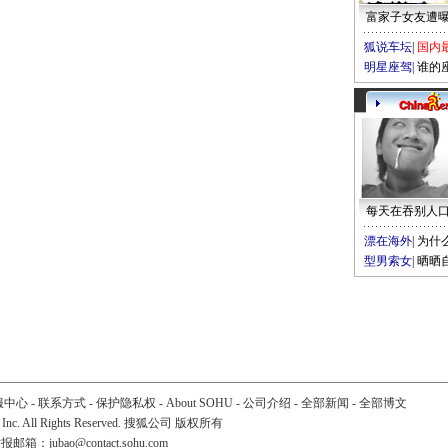
富家子女友遭
狐说车坛
|
国内
明星座驾
|
谁的
每天在吞别人
漂在海外
|
为什
型男索女
|
晒晒
服中心
-
联系方式
-
保护隐私权
-
About SOHU
-
公司介绍
-
全部新闻
-
全部博文
 Inc. All Rights Reserved. 搜狐公司
版权所有
举报邮箱：
jubao@contact.sohu.com