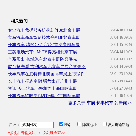
相关新闻
·
专业汽车救援服务机构助阵08北京车展
08-04-16 10:14
·
宝马汽车新车型新技术亮相08北京车展
08-04-16 09:56
·
长丰汽车 猎豹CS7"定妆"首次亮相车展
08-04-15 08:46
·
三菱电动汽车i_MiEV将亮相北京车展
08-04-14 19:02
·
全系展出 长城汽车北京车展阵容曝光
08-04-14 10:17
·
展台抢先看 吉利汽车北京车展展台效果图
08-04-14 09:08
·
长丰汽车在底特律北美国际车展上"亮剑"
08-01-23 10:39
·
长丰汽车挥旌南指 强势出征广州车展
07-11-19 14:45
·
资讯:长丰汽车与您相约上海国际车展
07-04-27 09:43
·
长丰汽车耀眼亮相2006年北京国际车展
06-11-16 10:56
更多关于
车展 长丰汽车
的新闻>>
用户：
匿名
隐藏地址
设为辩论话题
*搜狗拼音输入法，中文处理专家>>