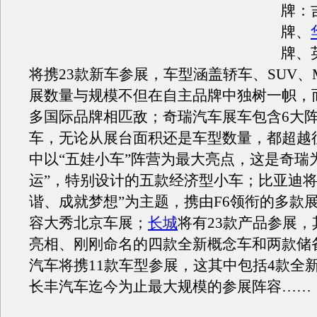
牌：
牌、
牌、
将携23款新车参展，车型涵盖轿车、SUV、
展数量与规模不但在自主品牌中独树一帜，
多国际品牌相匹敌；奇瑞汽车展车包含6大阵
车，无论从展台面积还是车型数量，都超越
中以“五娃小车”阵营为最大亮点，这是奇瑞
运”，特别设计的五款经济型小车；比亚迪将
谐、成就梦想”为主题，携由F6领衔的多款
容大秀北京车展；
长城
将有23款产品参展
亮相、刚刚命名的四款全新概念车和两款储
汽车将携11款车型参展，这其中包括4款全新
长丰汽车迄今为止最大规模的参展阵容……