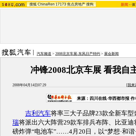
搜狐
ChinaRen
17173
焦点房地产
搜狗
新闻
-
体
汽车频道
>
2008北京车展-东风日产特约
>
展会新闻
冲锋2008北京车展 看我自
2008年04月14日07:29
[
我来
来源：四川在线-华西都市报 作
吉利汽车
将率三大子品牌23款全新车型
瑞
将派出六大阵营29款车排兵布阵、比亚迪
磅炸弹“电池车”……4月20日，以“梦想·和谐