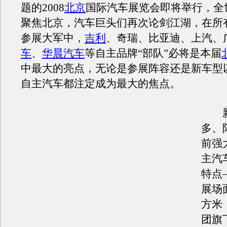
题的2008
北京
国际汽车展览会即将举行，全
聚焦北京，汽车巨头们再次论剑江湖，在所
参展大军中，
吉利
、奇瑞、比亚迪、上汽、
车
、
华晨汽车
等自主品牌“部队”必将是本届
中最大的亮点，无论是参展阵容还是新车型
自主汽车都注定成为最大的焦点。
新
多、
前强
主汽
特点
展场面
方米
团旗