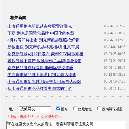
相关新闻
·
上海通用别克新凯越参数配置详曝光
08-04-13 02:22
·
丁磊:别克是国际化品牌 中国化的智慧
08-04-12 20:37
·
4月12号即将上市 别克新凯越谍照抢鲜看
08-04-10 17:29
·
新披重铠 别克新凯越将亮相4月北京车展
08-04-01 14:35
·
别克新凯越4月12日发布 豪华SUV同步亮相
08-03-25 10:05
·
老款凯越不停产 改换雪佛兰品牌继续销售
08-03-24 09:21
·
别克扬品牌旗舰高帆 助国际交流盛会
07-09-12 16:22
·
中高端市场品牌上海通用别克4S店调查
06-12-07 08:32
·
上海通用推新凯越 福美来弃用马自达品牌
06-08-16 07:38
·
从上海通用别克品牌看中国式的"4S"
06-08-11 11:48
用户：
匿名
隐藏地址
设为辩论话题
*搜狗拼音输入法，中文处理专家>>