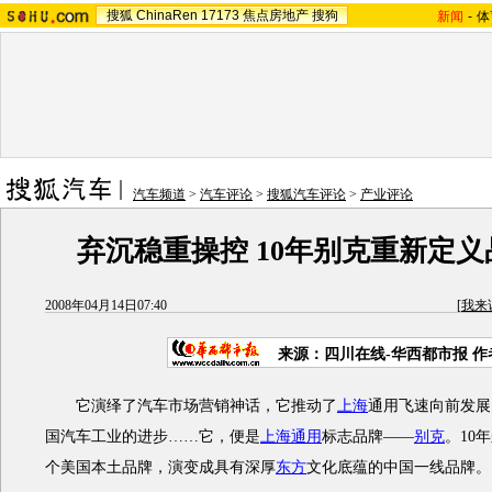
搜狐
ChinaRen
17173
焦点房地产
搜狗
新闻
-
体
汽车频道
>
汽车评论
>
搜狐汽车评论
>
产业评论
弃沉稳重操控 10年别克重新定
2008年04月14日07:40
[
我来
来源：四川在线-华西都市报 
它演绎了汽车市场营销神话，它推动了
上海
通用飞速向前发展
国汽车工业的进步……它，便是
上海通用
标志品牌——
别克
。10
个美国本土品牌，演变成具有深厚
东方
文化底蕴的中国一线品牌。