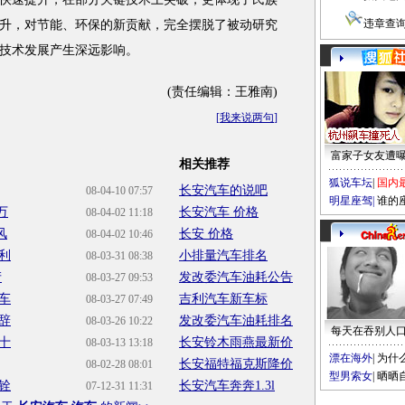
违章查
升，对节能、环保的新贡献，完全摆脱了被动研究
技术发展产生深远影响。
(责任编辑：王雅南)
[
我来说两句
]
富家子女友遭
相关推荐
狐说车坛
|
国内
长安汽车的说吧
08-04-10 07:57
明星座驾
|
谁的
万
长安汽车 价格
08-04-02 11:18
风
长安 价格
08-04-02 10:46
利
小排量汽车排名
08-03-31 08:38
产
发改委汽车油耗公告
08-03-27 09:53
车
吉利汽车新车标
08-03-27 07:49
辞
发改委汽车油耗排名
08-03-26 10:22
每天在吞别人
十
长安铃木雨燕最新价
08-03-13 13:18
漂在海外
|
为什
长安福特福克斯降价
08-02-28 08:01
型男索女
|
晒晒
铨
长安汽车奔奔1.3l
07-12-31 11:31