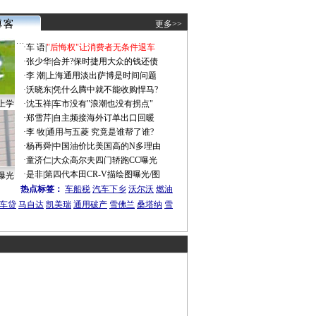
更多>>
·
车 语
|
"后悔权"让消费者无条件退车
·
张少华
|
合并?保时捷用大众的钱还债
·
李 潮
|
上海通用淡出萨博是时间问题
·
沃晓东
|
凭什么腾中就不能收购悍马?
上学
·
沈玉祥
|
车市没有"浪潮也没有拐点"
·
郑雪芹
|
自主频接海外订单出口回暖
·
李 牧
|
通用与五菱 究竟是谁帮了谁?
·
杨再舜
|
中国油价比美国高的N多理由
·
童济仁
|
大众高尔夫四门轿跑CC曝光
·
是非
|
第四代本田CR-V描绘图曝光/图
曝光
热点标签：
车船税
汽车下乡
沃尔沃
燃油
车贷
马自达
凯美瑞
通用破产
雪佛兰
桑塔纳
雪