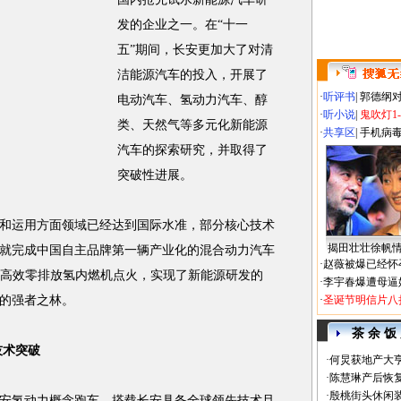
发的企业之一。在“十一
五”期间，长安更加大了对清
洁能源汽车的投入，开展了
·
听评书
|
郭德纲
电动汽车、氢动力汽车、醇
·
听小说
|
鬼吹灯1
类、天然气等多元化新能源
·
共享区
|
手机病
汽车的探索研究，并取得了
突破性进展。
运用方面领域已经达到国际水准，部分核心技术
揭田壮壮徐帆
长安就完成中国自主品牌第一辆产业化的混合动力汽车
·
赵薇被爆已经怀
台高效零排放氢内燃机点火，实现了新能源研发的
·
李宇春爆遭母逼
的强者之林。
·
圣诞节明信片八
茶 余 饭
技术突破
·
何炅获地产大亨
·
陈慧琳产后恢复
·
殷桃街头休闲装
氢动力概念跑车，搭载长安具备全球领先技术且