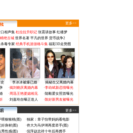
更多>>
对口相声集
杜拉拉升职记
张震讲故事
红楼梦
-精绝古城
世界名著
平凡的世界
货币战争2
毒杀毒专家
经典手机游游格斗集
福彩3D走势图
情史
李冰冰被爆已婚
揭秘生父离婚内幕
孕
·
揭刘晓庆离婚内幕
·
李幼斌新恋情曝光
婚
·
周迅王艳婆媳相见
·
陆毅爱女照首曝光
折
·
刘嘉玲自曝正造人
·
陈好新男友被曝光
 后
更多>>
喂猕猴桃(图)
·
独家：章子怡带妈妈看电影
好身材(图)
·
佟大为马伊琍再度牵手(图)
秀性感(图)
·
倪萍赵忠祥十年后再携手