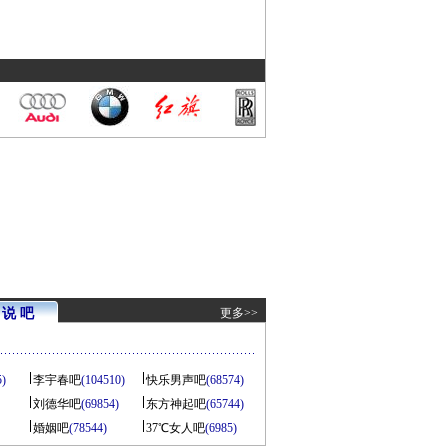
说 吧
更多>>
5)
李宇春吧
(104510)
快乐男声吧
(68574)
刘德华吧
(69854)
东方神起吧
(65744)
婚姻吧
(78544)
37℃女人吧
(6985)