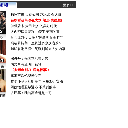
视 频
更多>>
·
独家首播:大秦帝国
范冰冰-金大班
·
在线看超高收视大戏:
蜗居(完整版)
·
倔强萝卜
麦田
媳妇的美好时代
·
大内密探灵灵狗
倪萍-美丽的事
声》
·
台儿庄战役 日军尸体装满百余卡车
·
揭秘希特勒一生躲过多少次暗杀？
·
1982香港回归中英谈判鲜为人知内幕
·
宋丹丹：张国立活得太累
·
满文军有望明日获释
曝光
·
《变形金刚2》送电影票！
·
李湘王岳伦恩爱待产
·
黎姿怀孕大肚照曝光 月用30万安胎
·
阿娇懒理冠希返港:不关我的事
·
古巨基：我与霆锋都是一哥
不断