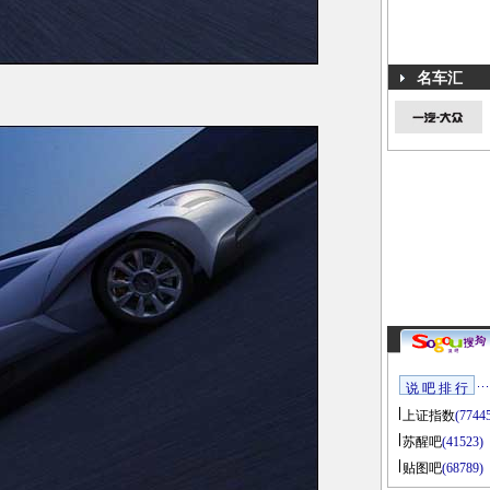
名车汇
说 吧 排 行
上证指数
(7744
苏醒吧
(41523)
贴图吧
(68789)