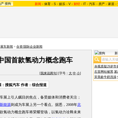
地产
搜狗
新闻
-
体育
-
S
-
娱乐
-
V
-
财经
-
IT
-
汽车
-
房产
-
家居
-
>
展车新闻
>
合资/国际企业新闻
新
中国首款氢动力概念跑车
央视质疑29岁市
石首网站被黑
篡
[
我来说两句
] [字号：
大
中
小
]
宋美龄牛奶洗澡
源：搜狐汽车 作者：综合报道
车展上引人瞩目的焦点，备受媒体和消费者关注；
新能源
则成为车展上另一个看点。据悉，2008年
北
款氢动力概念跑车将荣耀登场，以氢动力诠释未来