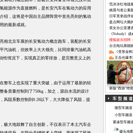
·
范冰冰红地毯
氢能源作为直接燃料，是长安汽车在氢动力的应用
·
姚晨与老公素
·
日军竟拿战俘
介绍，这将是中国自主品牌阵营中首先亮剑的氢动
·
盘点网坛大腕
用的最新成就。
·
美女办公室遭
·
《Nobody》
·
搜狐娱乐招聘
相北京车展的长安氢动力概念跑车，装配的长安
·
台北电玩展靓丽Sh
平汽油机，但效率上大大领先，比同排量汽油机高
·
《变形金刚
·
王岳伦爆李
启动性情况下，实现真正的零排放，是完整意义上的
整车上也实现了重大突破，由于运用了最新的轻
新版“西游”绝
备质量控制到了750kg，加之，源自水流的设计
车 型 频 道
风阻系数控制到0.28以下，大大降低了风阻，提
微型车频道
小型车频道
紧凑型车频
极大地鼓舞了自主创新，不仅表示了本土汽车企
摄头地
快速提升，在部分关键技术上突破，更体现了民族