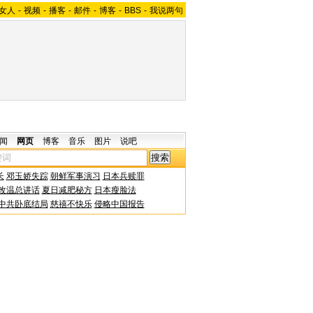
女人
-
视频
-
播客
-
邮件
-
博客
-
BBS
-
我说两句
闻
网页
博客
音乐
图片
说吧
长
邓玉娇失踪
朝鲜军事演习
日本兵赎罪
改温总讲话
夏日减肥秘方
日本瘦脸法
中共卧底结局
慈禧不快乐
侵略中国报告