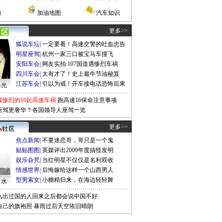
询
加油地图
汽车知识
更多>>
狐说车坛
|
一定要看！高速交警的吐血忠告
明星座驾
|
杭州一家三口被宝马车撞飞
安阳车会
|
网友实拍:107国道遇惨烈车祸
四川车会
|
太有才了！史上最牛节油秘笈
江苏车会
|
引以为戒！开车接电话恐怖后果
曝光
最惨烈的16起高速车祸
跑高速16保命注意事项
座驾更奢华？各国领导人座驾一览
更多>>
焦点新闻
|
不要迷恋哥，哥只是一个鬼
贴贴图图
|
英媒评出2009年度搞怪发明
娱乐旮旯
|
当红明星不仅仅是名利双收
情感世界
|
后悔嫁给这样一个山西男人
型男索女
|
小糖精归来，在海边轻轻舞
口水
么出过国的人回来之后都会说中国不好
自己的旗袍照
暴雨过后天空依旧晴朗