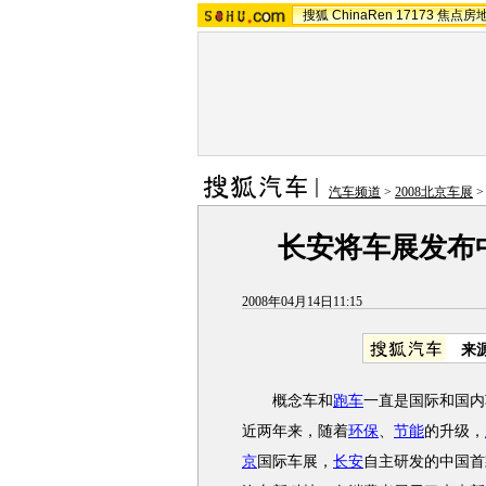
搜狐
ChinaRen
17173
焦点房
汽车频道
>
2008北京车展
长安将车展发布
2008年04月14日11:15
来
概念车和
跑车
一直是国际和国内
近两年来，随着
环保
、
节能
的升级，
京
国际车展，
长安
自主研发的中国首