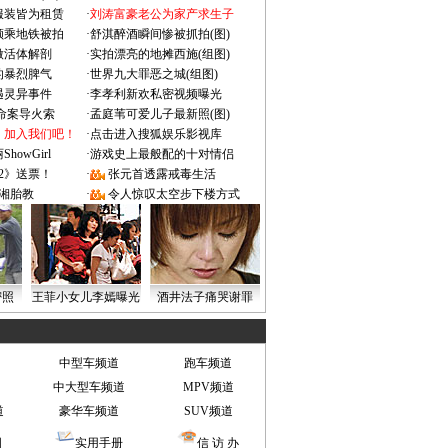
服装皆为租赁
·
刘涛富豪老公为家产求生子
颜乘地铁被拍
·
舒淇醉酒瞬间惨被抓拍(图)
做活体解剖
·
实拍漂亮的地摊西施(组图)
的暴烈脾气
·
世界九大罪恶之城(组图)
遇灵异事件
·
李孝利新欢私密视频曝光
成命案导火索
·
孟庭苇可爱儿子最新照(图)
：加入我们吧！
·
点击进入搜狐娱乐影视库
owGirl
·
游戏史上最般配的十对情侣
2》送票！
·
张元首透露戒毒生活
湘胎教
·
令人惊叹太空步下楼方式
密照
王菲小女儿李嫣曝光
酒井法子痛哭谢罪
中型车频道
跑车频道
中大型车频道
MPV频道
道
豪华车频道
SUV频道
图
实用手册
信 访 办