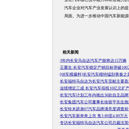
汽车企业对汽车产业发展认识上的提
局面。为进一步推动中国汽车新能源
相关新闻
·
3年内长安马自达汽车产能将达15万辆
·
王重生:长安汽车锁定产销目标突破100
·
[08车模爆料]长安汽车模特猛刮青春之
·
长安福特马自达为长安汽车贡献主要盈
·
业绩增近三成 长安汽车拟投10亿元扩
·
长安汽车计划三年内推出30款自主品牌
·
长安集团汽车公司董事长徐留平先生致
·
长安铃木跻身07汽车品牌满意度调查前
·
长安汽车新奔奔上市 售3.89至4.89万元
·
专访长安福特马自达汽车公司总裁沈英