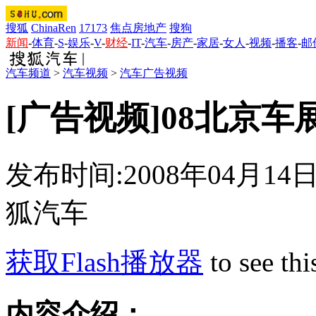
搜狐
ChinaRen
17173
焦点房地产
搜狗
新闻
-
体育
-
S
-
娱乐
-
V
-
财经
-
IT
-
汽车
-
房产
-
家居
-
女人
-
视频
-
播客
-
邮
汽车频道
>
汽车视频
>
汽车广告视频
[广告视频]08北京
发布时间:2008年04月14日1
狐汽车
获取Flash播放器
to see thi
内容介绍：