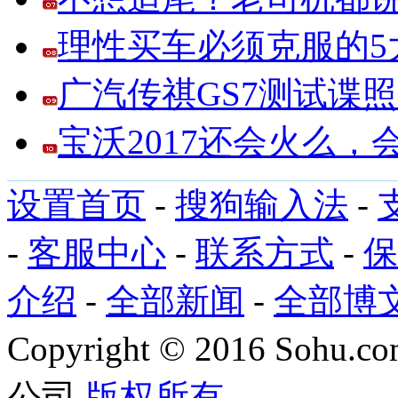
理性买车必须克服的5大
广汽传祺GS7测试谍
宝沃2017还会火么
设置首页
-
搜狗输入法
-
-
客服中心
-
联系方式
-
保
介绍
-
全部新闻
-
全部博
Copyright
©
2016 Sohu.com
公司
版权所有