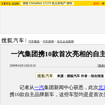
搜狐
ChinaRen
17173
焦点房地产
搜狗
新闻
-
体
汽车频道
>
汽车新闻
>
自主企业新闻
一汽集团携10款首次亮相的自
2008年04月14日20:20
[
我来
来源：搜狐汽车 作者：综合报道
记者从
一汽
集团新闻中心获悉，此次
北
携10款自主品牌新车，这些车型均是是首次