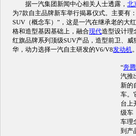
据一汽集团新闻中心相关人士透露，
北
为7款自主品牌新车举行揭幕仪式。主要有：
SUV（概念车）”，这是一汽在继承老的大
格和造型基因基础上，融合
现代
造型设计理
红旗品牌系列顶级SUV产品，造型前卫、威
华，动力选择一汽自主研发的V6/V8
发动机
“
奔腾
汽推
新的
车。
台上
级车
车理
到产