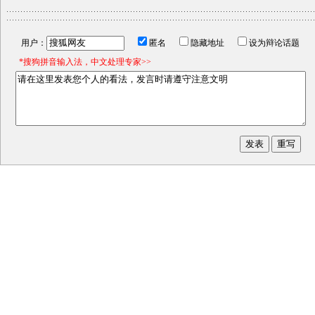
用户：
匿名
隐藏地址
设为辩论话题
*搜狗拼音输入法，中文处理专家>>