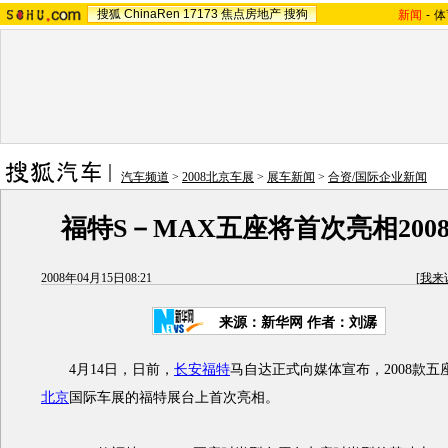
搜狐
ChinaRen
17173
焦点房地产
搜狗
新闻
-
体
汽车频道
>
2008北京车展
>
展车新闻
>
合资/国际企业新闻
福特S－MAX五座将首次亮相200
2008年04月15日08:21
[
我来
来源：新华网 作者：刘潺
4月14日，日前，
长安
福特
马自达正式向媒体宣布，2008款五
北京
国际车展的福特展台上首次亮相。