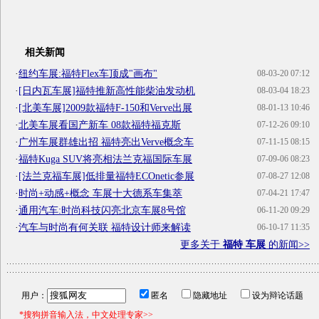
相关新闻
·
纽约车展:福特Flex车顶成"画布"
08-03-20 07:12
·
[日内瓦车展]福特推新高性能柴油发动机
08-03-04 18:23
·
[北美车展]2009款福特F-150和Verve出展
08-01-13 10:46
·
北美车展看国产新车 08款福特福克斯
07-12-26 09:10
·
广州车展群雄出招 福特亮出Verve概念车
07-11-15 08:15
·
福特Kuga SUV将亮相法兰克福国际车展
07-09-06 08:23
·
[法兰克福车展]低排量福特ECOnetic参展
07-08-27 12:08
·
时尚+动感+概念 车展十大德系车集萃
07-04-21 17:47
·
通用汽车:时尚科技闪亮北京车展8号馆
06-11-20 09:29
·
汽车与时尚有何关联 福特设计师来解读
06-10-17 11:35
更多关于
福特 车展
的新闻>>
用户：
匿名
隐藏地址
设为辩论话题
*搜狗拼音输入法，中文处理专家>>