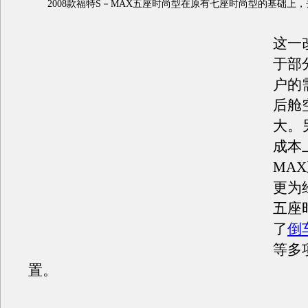
2008款福特S－MAX五座时尚型在原有七座时尚型的基础上
这一
于部
户的
后舱
大。
成本
MA
更为
五座
了
倒
等多
置。