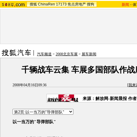
搜狐
ChinaRen
17173
焦点房地产
搜狗
新闻
-
体
汽车频道
>
2008北京车展
>
展车新闻
千辆战车云集 车展多国部队作战
2008年04月16日09:36
[
我来
来源：解放网-新闻晨报 作
以一当万的"导弹部队"