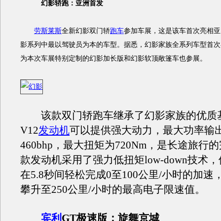
幻影轿跑：亚洲首发
劳斯莱斯
全新幻影双门轿
跑车
参加车展，这是该车首次亮相亚
影系列中最以驾驶员为本的车型。据悉，幻影家族全系列车型首次
为本次车展特别定制的幻影加长版和幻影软顶敞篷车也参展。
该款双门轿跑车继承了幻影家族的优质基因
V12
发动机
可以提供强大动力，最大功率输
460bhp，最大扭矩为720Nm，是长途旅行
款发动机采用了强力低扭矩low-down技术
在5.8秒间轻松完成0至100公里/小时的加
攀升至250公里/小时的最高电子限速值。
宾利
GT极速版：旋舞京城