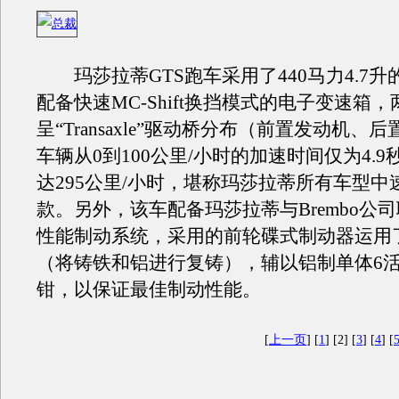
玛莎拉蒂GTS跑车采用了440马力4.7升
配备快速MC-Shift换挡模式的电子变速箱，
呈“Transaxle”驱动桥分布（前置发动机、
车辆从0到100公里/小时的加速时间仅为4.
达295公里/小时，堪称玛莎拉蒂所有车型中
款。另外，该车配备玛莎拉蒂与Brembo公
性能制动系统，采用的前轮碟式制动器运用
（将铸铁和铝进行复铸），辅以铝制单体6
钳，以保证最佳制动性能。
[
上一页
] [
1
] [2] [
3
] [
4
] [