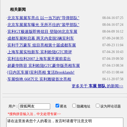
相关新闻
·
北京车展展车亮点 以一当万的"导弹部队"
08-04-16 07:25
·
北京车展展车曝光 无所不往的"装甲部队"
08-04-16 07:24
·
宾利GT极速版即将炫目 登陆08北京车展
08-04-09 16:12
·
成都车展刚启幕 两天内卖脱5辆宾利车
07-09-24 08:35
·
宾利千万豪车 炫目亮相第十届成都车展
07-09-23 11:04
·
上海车展实拍新车:宾利欧陆GTC简评
07-04-26 10:43
·
宾利法拉利2007上海车展开展前卖出
07-04-19 09:50
·
超豪华阵容 宾利欧陆GTC豪华版亮相车展
07-04-13 08:34
·
[日内瓦车展]宾利亮相 复活Brooklands!
07-03-11 08:44
·
车展惊艳 668万元 宾利雅骏首次亮相
06-11-20 07:58
更多关于
车展 部队
的新闻>>
用户：
匿名
隐藏地址
设为辩论话题
*搜狗拼音输入法，中文处理专家>>