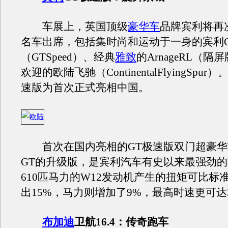
车展上，英国顶级
豪华车
品牌宾利将再
名车出席，包括集时尚和运动于一身的宾利
（GTSpeed）、经典
雅致
的ArnageRL（
欢迎的欧陆飞驰（ContinentalFlyingSpu
速版为首次正式亮相中国。
首次在国内亮相的GT极速版双门超豪华
GT的升级版，是宾利汽车有史以来最强劲
610匹马力的W12发动机产生的扭矩可比标
出15%，马力则增加了9%，最高时速更可达
布加迪
卫航16.4：传奇跑车