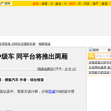
地产
搜狗
新闻
-
体育
-
S
-
娱乐
-
V
-
财经
-
IT
-
汽车
-
房产
-
家居
-
0全球首发-2008北京国际车展
>
独家报道
新
中级车 同平台将推出两厢
央视质疑29岁市
石首网站被黑
篡
[
我来说两句
] [字号：
大
中
小
]
宋美龄牛奶洗澡
源：搜狐汽车 作者：综合报道
及以及中、英双方设计师，介绍
荣威
550的设计理