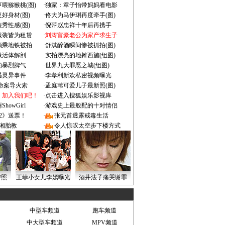
喂猕猴桃(图)
·
独家：章子怡带妈妈看电影
好身材(图)
·
佟大为马伊琍再度牵手(图)
秀性感(图)
·
倪萍赵忠祥十年后再携手
服装皆为租赁
·
刘涛富豪老公为家产求生子
颜乘地铁被拍
·
舒淇醉酒瞬间惨被抓拍(图)
做活体解剖
·
实拍漂亮的地摊西施(组图)
的暴烈脾气
·
世界九大罪恶之城(组图)
遇灵异事件
·
李孝利新欢私密视频曝光
成命案导火索
·
孟庭苇可爱儿子最新照(图)
：加入我们吧！
·
点击进入搜狐娱乐影视库
owGirl
·
游戏史上最般配的十对情侣
2》送票！
·
张元首透露戒毒生活
湘胎教
·
令人惊叹太空步下楼方式
密照
王菲小女儿李嫣曝光
酒井法子痛哭谢罪
中型车频道
跑车频道
中大型车频道
MPV频道