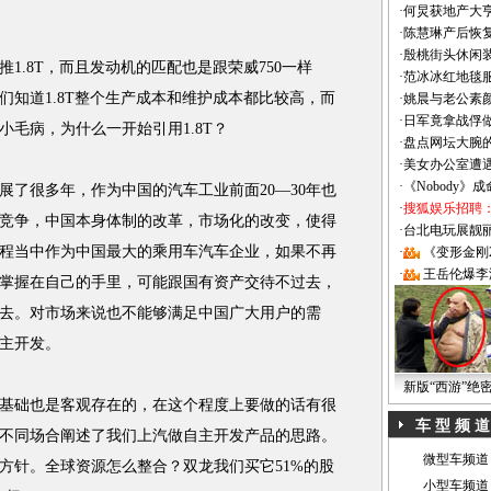
·
何炅获地产大亨
·
陈慧琳产后恢复
·
殷桃街头休闲装
.8T，而且发动机的匹配也是跟荣威750一样
·
范冰冰红地毯
们知道1.8T整个生产成本和维护成本都比较高，而
·
姚晨与老公素
·
日军竟拿战俘
毛病，为什么一开始引用1.8T？
·
盘点网坛大腕
·
美女办公室遭
·
《Nobody》
很多年，作为中国的汽车工业前面20—30年也
·
搜狐娱乐招聘
竞争，中国本身体制的改革，市场化的改变，使得
·
台北电玩展靓丽Sh
程当中作为中国最大的乘用车汽车企业，如果不再
·
《变形金刚
·
王岳伦爆李
掌握在自己的手里，可能跟国有资产交待不过去，
去。对市场来说也不能够满足中国广大用户的需
主开发。
新版“西游”绝
础也是客观存在的，在这个程度上要做的话有很
车 型 频 道
不同场合阐述了我们上汽做自主开发产品的思路。
微型车频道
方针。全球资源怎么整合？双龙我们买它51%的股
小型车频道