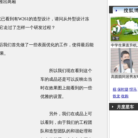
推出两厢
到有W261的造型设计，请问从外型设计冻
内，它走过了怎样一个研发过程？
型冻结之后我们首先做了一些表面优化的工作，使得最后能
中学生乘直升机
果。
所以我们现在看到这个
高圆圆同居男友
车的成品还是可以反映出当
时在效果图上能看到的一些
税
保时捷
悍马
铁龙
收购
优雅的设置。
月度星车
另外，我们在成品上可
以看到，由于我们的工程团
队和造型团队的和谐处理和