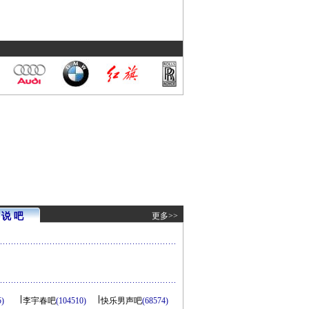
说 吧
更多>>
5)
李宇春吧
(104510)
快乐男声吧
(68574)