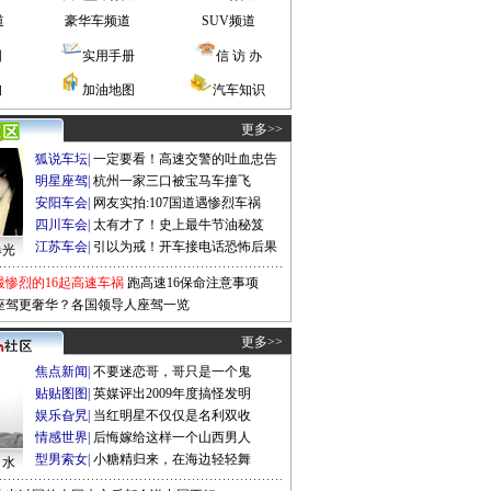
道
豪华车频道
SUV频道
图
实用手册
信 访 办
询
加油地图
汽车知识
更多>>
狐说车坛
|
一定要看！高速交警的吐血忠告
明星座驾
|
杭州一家三口被宝马车撞飞
安阳车会
|
网友实拍:107国道遇惨烈车祸
四川车会
|
太有才了！史上最牛节油秘笈
江苏车会
|
引以为戒！开车接电话恐怖后果
曝光
最惨烈的16起高速车祸
跑高速16保命注意事项
座驾更奢华？各国领导人座驾一览
更多>>
焦点新闻
|
不要迷恋哥，哥只是一个鬼
贴贴图图
|
英媒评出2009年度搞怪发明
娱乐旮旯
|
当红明星不仅仅是名利双收
情感世界
|
后悔嫁给这样一个山西男人
型男索女
|
小糖精归来，在海边轻轻舞
口水