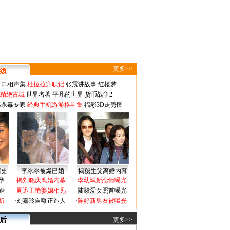
更多>>
对口相声集
杜拉拉升职记
张震讲故事
红楼梦
-精绝古城
世界名著
平凡的世界
货币战争2
毒杀毒专家
经典手机游游格斗集
福彩3D走势图
情史
李冰冰被爆已婚
揭秘生父离婚内幕
孕
·
揭刘晓庆离婚内幕
·
李幼斌新恋情曝光
婚
·
周迅王艳婆媳相见
·
陆毅爱女照首曝光
折
·
刘嘉玲自曝正造人
·
陈好新男友被曝光
 后
更多>>