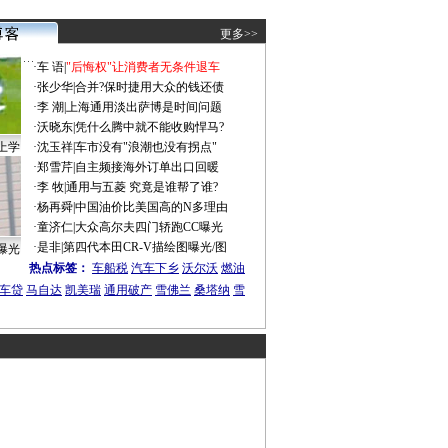
更多>>
·
车 语
|
"后悔权"让消费者无条件退车
·
张少华
|
合并?保时捷用大众的钱还债
·
李 潮
|
上海通用淡出萨博是时间问题
·
沃晓东
|
凭什么腾中就不能收购悍马?
上学
·
沈玉祥
|
车市没有"浪潮也没有拐点"
·
郑雪芹
|
自主频接海外订单出口回暖
·
李 牧
|
通用与五菱 究竟是谁帮了谁?
·
杨再舜
|
中国油价比美国高的N多理由
·
童济仁
|
大众高尔夫四门轿跑CC曝光
·
是非
|
第四代本田CR-V描绘图曝光/图
曝光
热点标签：
车船税
汽车下乡
沃尔沃
燃油
车贷
马自达
凯美瑞
通用破产
雪佛兰
桑塔纳
雪