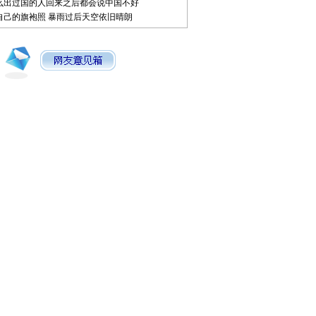
么出过国的人回来之后都会说中国不好
自己的旗袍照
暴雨过后天空依旧晴朗