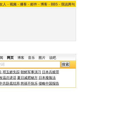
女人
-
视频
-
播客
-
邮件
-
博客
-
BBS
-
我说两句
闻
网页
博客
音乐
图片
说吧
长
邓玉娇失踪
朝鲜军事演习
日本兵赎罪
改温总讲话
夏日减肥秘方
日本瘦脸法
中共卧底结局
慈禧不快乐
侵略中国报告