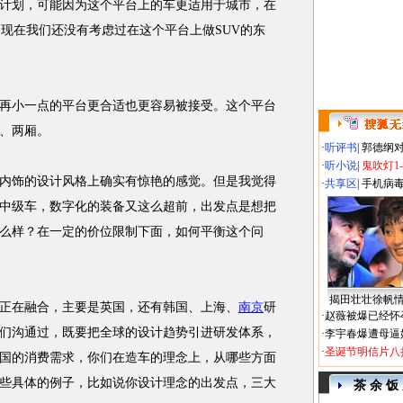
计划，可能因为这个平台上的车更适用于城市，在
，现在我们还没有考虑过在这个平台上做SUV的东
再小一点的平台更合适也更容易被接受。这个平台
、两厢。
·
听评书
|
郭德纲
·
听小说
|
鬼吹灯1
饰的设计风格上确实有惊艳的感觉。但是我觉得
·
共享区
|
手机病
中级车，数字化的装备又这么超前，出发点是想把
么样？在一定的价位限制下面，如何平衡这个问
揭田壮壮徐帆
在融合，主要是英国，还有韩国、上海、
南京
研
·
赵薇被爆已经怀
们沟通过，既要把全球的设计趋势引进研发体系，
·
李宇春爆遭母逼
·
圣诞节明信片八
国的消费需求，你们在造车的理念上，从哪些方面
些具体的例子，比如说你设计理念的出发点，三大
茶 余 饭