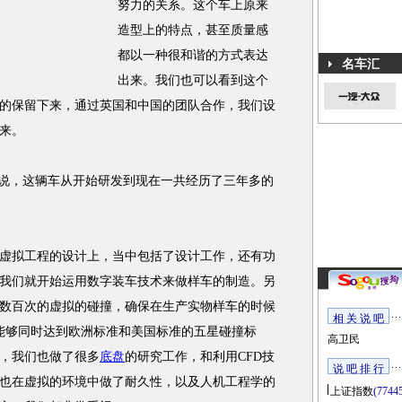
努力的关系。这个车上原来
造型上的特点，甚至质量感
都以一种很和谐的方式表达
名车汇
出来。我们也可以看到这个
的保留下来，通过英国和中国的团队合作，我们设
来。
角度来说，这辆车从开始研发到现在一共经历了三年多的
虚拟工程的设计上，当中包括了设计工作，还有功
我们就开始运用数字装车技术来做样车的制造。另
数百次的虚拟的碰撞，确保在生产实物样车的时候
相 关 说 吧
0能够同时达到欧洲标准和美国标准的五星碰撞标
高卫民
，我们也做了很多
底盘
的研究工作，和利用CFD技
说 吧 排 行
也在虚拟的环境中做了耐久性，以及人机工程学的
上证指数
(7744