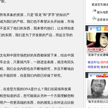
产权。
紧凑型车频
摄头地
具备的资源，只是“双龙”和“罗孚”的知识产
违章查
成为我们的产权。我们也不希望从头开始做，市场
不是买了他们的东西，我来替代他们，让全球知道
们的东西，我们是为了开发新的产品，而起主导的
富家子女友遭
化和中国市场把好的东西都保留下来，结合中国
车企业，只要搞汽车，一踏进这条路，就没有回头
狐说车坛
|
国内
明星座驾
|
谁的
程。我们企业内部也在不断地研究，并且不断地自
在不能回答，但是我们内部已经做了研究。
在造型方面的DNA是什么？我们在延续和发展
程您知道的话，您可能就从另外一个方面理解您刚
每天在吞别人
却给用户一些更高端的东西，你的感觉上你对这点比较