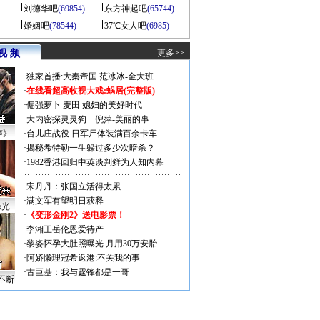
刘德华吧
(69854)
东方神起吧
(65744)
婚姻吧
(78544)
37℃女人吧
(6985)
视 频
更多>>
·
独家首播:大秦帝国
范冰冰-金大班
·
在线看超高收视大戏:
蜗居(完整版)
·
倔强萝卜
麦田
媳妇的美好时代
·
大内密探灵灵狗
倪萍-美丽的事
声》
·
台儿庄战役 日军尸体装满百余卡车
·
揭秘希特勒一生躲过多少次暗杀？
·
1982香港回归中英谈判鲜为人知内幕
·
宋丹丹：张国立活得太累
·
满文军有望明日获释
曝光
·
《变形金刚2》送电影票！
·
李湘王岳伦恩爱待产
·
黎姿怀孕大肚照曝光 月用30万安胎
·
阿娇懒理冠希返港:不关我的事
·
古巨基：我与霆锋都是一哥
不断