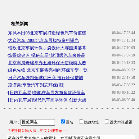
相关新闻
·
东风本田08北京车展打造绿色汽车价值链
08-04-17 23:44
·
大众汽车 2008北京车展模特资料曝光
08-04-17 15:34
·
锐欧北京车展环保手袋设计大赛圆满落幕
08-04-17 10:05
·
炫得你尖叫 揭秘车展4款顶级汽车奢侈品
08-04-17 07:59
·
北京车展奇瑞举办五娃环保天使模特大赛
08-04-15 13:33
·
绿色先锋 北京车展将亮相的环保车型一览
08-04-08 09:52
·
日产汽车强制全球供应商 推行环保措施
08-03-27 17:50
·
凌潇肃:享受汽车别忘环保(图)
08-03-17 08:22
·
[日内瓦车展]奔驰在车展发布多款环保车
08-03-06 16:22
·
[日内瓦车展]现代汽车高举环保 创新大旗
08-03-06 09:40
用户：
匿名
隐藏地址
设为辩论话题
*搜狗拼音输入法，中文处理专家>>