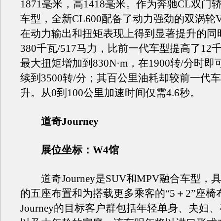
1871毫米，高1418毫米。作为奔驰CL双
车型，全新CL600配备了动力强劲的双涡轮V
在动力输出和扭矩表现上得到显著提升的同
380千瓦/517马力，比前一代车型提高了12千
最大扭矩增加到830N·m，在1900转/分时
续到3500转/分；其百公里油耗却较前一代车
升。从0到100公里加速时间仅需4.6秒。
道奇Journey
展位坐标：W4馆
道奇Journey是SUV和MPV融合车型，
的五座布置和为搭载更多乘客的“5＋2”座椅
Journey的目标客户群包括年轻单身、夫妇