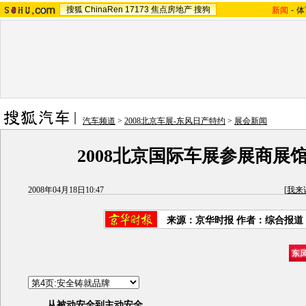
搜狐
ChinaRen
17173
焦点房地产
搜狗
新闻
-
体
汽车频道
>
2008北京车展-东风日产特约
>
展会新闻
2008北京国际车展参展商展
2008年04月18日10:47
[
我来
来源：京华时报 作者：综合报道
从被动安全到主动安全