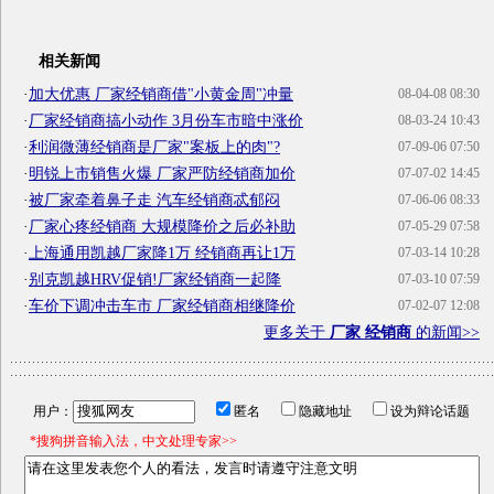
相关新闻
·
加大优惠 厂家经销商借"小黄金周"冲量
08-04-08 08:30
·
厂家经销商搞小动作 3月份车市暗中涨价
08-03-24 10:43
·
利润微薄经销商是厂家"案板上的肉"?
07-09-06 07:50
·
明锐上市销售火爆 厂家严防经销商加价
07-07-02 14:45
·
被厂家牵着鼻子走 汽车经销商忒郁闷
07-06-06 08:33
·
厂家心疼经销商 大规模降价之后必补助
07-05-29 07:58
·
上海通用凯越厂家降1万 经销商再让1万
07-03-14 10:28
·
别克凯越HRV促销!厂家经销商一起降
07-03-10 07:59
·
车价下调冲击车市 厂家经销商相继降价
07-02-07 12:08
更多关于
厂家 经销商
的新闻>>
用户：
匿名
隐藏地址
设为辩论话题
*搜狗拼音输入法，中文处理专家>>