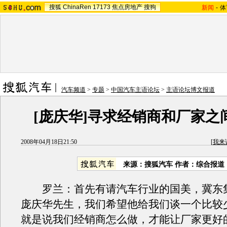
搜狐
ChinaRen
17173
焦点房地产
搜狗
新闻
-
体
汽车频道
>
专题
>
中国汽车主语论坛
>
主语论坛博文报道
[庞庆华]寻求经销商和厂家之
2008年04月18日21:50
[
我来
来源：搜狐汽车 作者：综合报道
罗兰：首先有请汽车行业的国美，冀东
庞庆华先生，我们希望他给我们谈一个比较
就是说我们经销商怎么做，才能让厂家更好