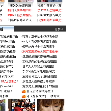
情史
李冰冰被爆已婚
揭秘生父离婚内幕
孕
·
揭刘晓庆离婚内幕
·
李幼斌新恋情曝光
婚
·
周迅王艳婆媳相见
·
陆毅爱女照首曝光
折
·
刘嘉玲自曝正造人
·
陈好新男友被曝光
 后
更多>>
喂猕猴桃(图)
·
独家：章子怡带妈妈看电影
好身材(图)
·
佟大为马伊琍再度牵手(图)
秀性感(图)
·
倪萍赵忠祥十年后再携手
服装皆为租赁
·
刘涛富豪老公为家产求生子
颜乘地铁被拍
·
舒淇醉酒瞬间惨被抓拍(图)
做活体解剖
·
实拍漂亮的地摊西施(组图)
的暴烈脾气
·
世界九大罪恶之城(组图)
遇灵异事件
·
李孝利新欢私密视频曝光
成命案导火索
·
孟庭苇可爱儿子最新照(图)
：加入我们吧！
·
点击进入搜狐娱乐影视库
owGirl
·
游戏史上最般配的十对情侣
2》送票！
·
张元首透露戒毒生活
湘胎教
·
令人惊叹太空步下楼方式