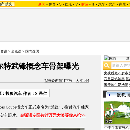
地产
搜狗
新闻
-
体育
-
S
-
娱乐
-
V
-
财经
-
IT
-
汽车
-
房产
-
家居
-
车资讯
>
金狐谍
>
国内谍照
新
阿尔特武锋概念车骨架曝光
央视质疑29岁市
石首网站被黑
篡
[
我来说两句
] [字号：
大
中
小
]
宋美龄牛奶洗澡
源：搜狐汽车 作者：S-果仁
ss Coupe概念车正式定名为“武锋”，搜狐汽车独家
实车照片。
金狐谍专区共计万元大奖等你来抢>>
中学生乘直升机