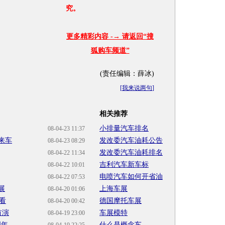
究。
更多精彩内容 -→ 请返回“搜
狐购车频道”
(责任编辑：薛冰)
[
我来说两句
]
相关推荐
小排量汽车排名
08-04-23 11:37
来车
发改委汽车油耗公告
08-04-23 08:29
发改委汽车油耗排名
08-04-22 11:34
吉利汽车新车标
08-04-22 10:01
电喷汽车如何开省油
08-04-22 07:53
展
上海车展
08-04-20 01:06
先看
德国摩托车展
08-04-20 00:42
首演
车展模特
08-04-19 23:00
周年
什么是概念车