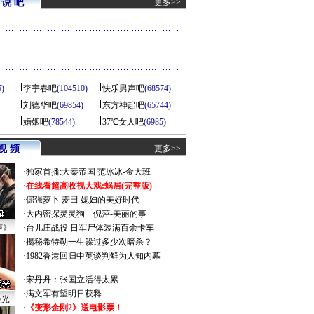
说 吧
更多>>
5)
李宇春吧
(104510)
快乐男声吧
(68574)
刘德华吧
(69854)
东方神起吧
(65744)
婚姻吧
(78544)
37℃女人吧
(6985)
视 频
更多>>
·
独家首播:大秦帝国
范冰冰-金大班
·
在线看超高收视大戏:
蜗居(完整版)
·
倔强萝卜
麦田
媳妇的美好时代
·
大内密探灵灵狗
倪萍-美丽的事
声》
·
台儿庄战役 日军尸体装满百余卡车
·
揭秘希特勒一生躲过多少次暗杀？
·
1982香港回归中英谈判鲜为人知内幕
·
宋丹丹：张国立活得太累
·
满文军有望明日获释
曝光
·
《变形金刚2》送电影票！