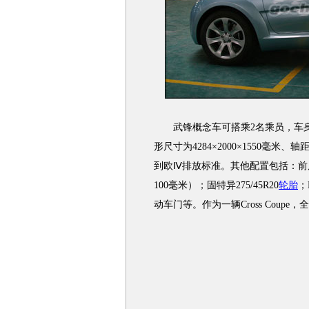
武锋概念车可搭乘2名乘员，车身
形尺寸为4284×2000×1550毫米、轴
到欧Ⅳ排放标准。其他配置包括：前
100毫米）；固特异275/45R20
轮胎
；
动车门等。作为一辆Cross Coup