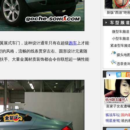
新版“西游”绝
车 型 频 道
微型车频道
小型车频道
展式车门，这种设计通常只有在超级
跑车
上才能
紧凑型车频
车型的风格，流畅的线条贯穿左右、圆形设计元素随
摄头地
扶手、大量金属材质装饰都会令你联想起一辆性能
违章查
富家子女友遭
狐说车坛
|
国内
明星座驾
|
谁的