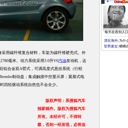
每天在吞别人
漂在海外
|
为什
型男索女
|
晒晒
采用碳纤维复合材料，车架为碳纤维硬壳式。外
距2780毫米。动力系统采用3.0升V6
汽油
发动机，达
后铝合金双A臂式，可调高度式悬挂系统（行程
Brembo制动盘；集成触摸中控显示屏；翼展式电
e，全时四轮驱动系统自然也不会全少。
版权声明：系搜狐汽车
独家稿件。版权为搜狐汽车
所有。未经许可，不得转
载，否则一经发现，必将追