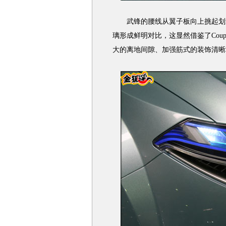
武锋的腰线从翼子板向上挑起划过
璃形成鲜明对比，这显然借鉴了Cou
大的离地间隙、加强筋式的装饰清晰