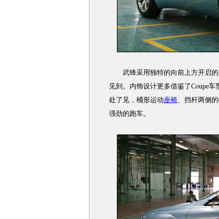
武锋采用独特的向前上方开启的翼
见到。内饰设计更多借鉴了Coupe
处了见，桶形运动
座椅
、挡杆两侧的
强劲的跑车。