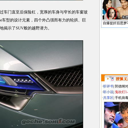
车门直至后保险杠，宽厚的车身与窄长的车窗玻
pe车型的设计元素，四个外凸强而有力的轮拱、巨
自爆捉奸后恶梦
地揭示了SUV般的越野潜力。
·
听评书
|
郭德纲
·
听小说
|
鬼吹灯1
·
共享区
|
手机病