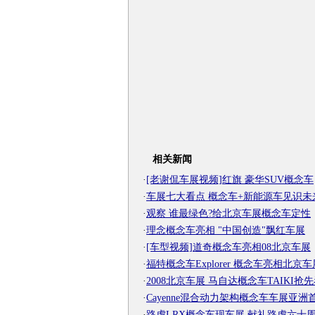
相关新闻
·
[老谢侃车展视频]红旗 豪华SUV概念车
·
车展七大看点 概念车+新能源车见识未
·
观察 谁最绿色?给北京车展概念车定性
·
理念概念车亮相 "中国创造"飘红车展
·
[车型视频]道奇概念车亮相08北京车展
·
福特概念车Explorer 概念车亮相北京车
·
2008北京车展 马自达概念车TAIKI抢
·
Cayenne混合动力架构概念车车展亚洲
·
路虎LRX概念车现车展 献礼路虎六十