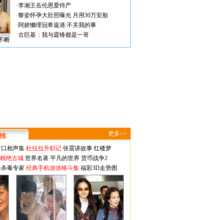
·
李湘王岳伦恩爱待产
·
黎姿怀孕大肚照曝光 月用30万安胎
·
阿娇懒理冠希返港:不关我的事
·
古巨基：我与霆锋都是一哥
不断
更多>>
对口相声集
杜拉拉升职记
张震讲故事
红楼梦
-精绝古城
世界名著
平凡的世界
货币战争2
毒杀毒专家
经典手机游游格斗集
福彩3D走势图