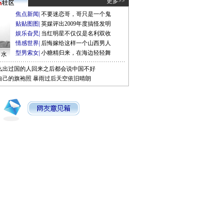
更多>>
焦点新闻
|
不要迷恋哥，哥只是一个鬼
贴贴图图
|
英媒评出2009年度搞怪发明
娱乐旮旯
|
当红明星不仅仅是名利双收
情感世界
|
后悔嫁给这样一个山西男人
型男索女
|
小糖精归来，在海边轻轻舞
口水
么出过国的人回来之后都会说中国不好
自己的旗袍照
暴雨过后天空依旧晴朗