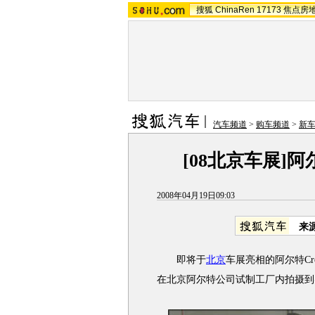
搜狐
ChinaRen
17173
焦点房
汽车频道
>
购车频道
>
新
[08北京车展]
2008年04月19日09:03
来
即将于
北京
车展亮相的阿尔特Cro
在北京阿尔特公司试制工厂内拍摄到