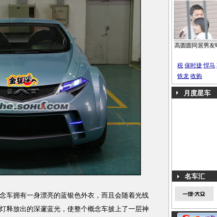
高圆圆同居男友
税
保时捷
悍马
铁龙
收购
月度星车
名车汇
车拥有一身漂亮的蓝银色外衣，而且会随着光线
前灯释放出的深邃蓝光，使整个概念车披上了一层神