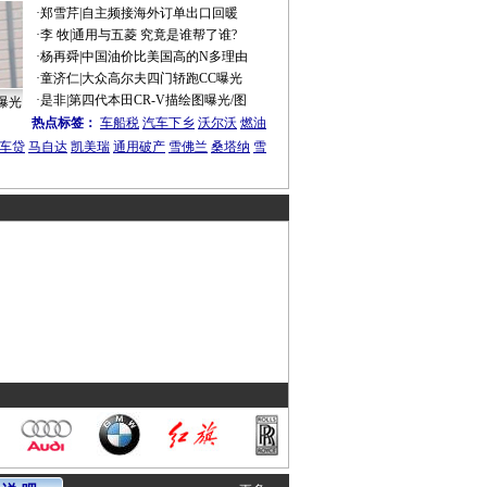
·
郑雪芹
|
自主频接海外订单出口回暖
·
李 牧
|
通用与五菱 究竟是谁帮了谁?
·
杨再舜
|
中国油价比美国高的N多理由
·
童济仁
|
大众高尔夫四门轿跑CC曝光
·
是非
|
第四代本田CR-V描绘图曝光/图
曝光
热点标签：
车船税
汽车下乡
沃尔沃
燃油
车贷
马自达
凯美瑞
通用破产
雪佛兰
桑塔纳
雪