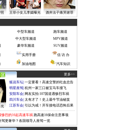
密照
王菲小女儿李嫣曝光
酒井法子痛哭谢罪
中型车频道
跑车频道
中大型车频道
MPV频道
道
豪华车频道
SUV频道
图
实用手册
信 访 办
询
加油地图
汽车知识
更多>>
狐说车坛
|
一定要看！高速交警的吐血忠告
明星座驾
|
杭州一家三口被宝马车撞飞
安阳车会
|
网友实拍:107国道遇惨烈车祸
四川车会
|
太有才了！史上最牛节油秘笈
江苏车会
|
引以为戒！开车接电话恐怖后果
曝光
最惨烈的16起高速车祸
跑高速16保命注意事项
座驾更奢华？各国领导人座驾一览