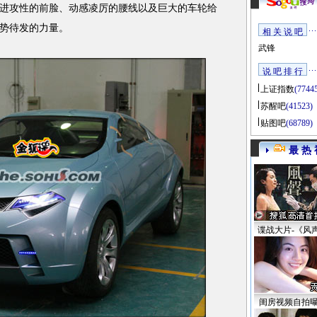
进攻性的前脸、动感凌厉的腰线以及巨大的车轮给
势待发的力量。
相 关 说 吧
武锋
说 吧 排 行
上证指数
(7744
苏醒吧
(41523)
贴图吧
(68789)
最 热 
谍战大片-《风
闺房视频自拍