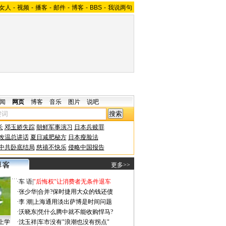
女人
-
视频
-
播客
-
邮件
-
博客
-
BBS
-
我说两句
闻
网页
博客
音乐
图片
说吧
长
邓玉娇失踪
朝鲜军事演习
日本兵赎罪
改温总讲话
夏日减肥秘方
日本瘦脸法
中共卧底结局
慈禧不快乐
侵略中国报告
更多>>
·
车 语
|
"后悔权"让消费者无条件退车
·
张少华
|
合并?保时捷用大众的钱还债
·
李 潮
|
上海通用淡出萨博是时间问题
·
沃晓东
|
凭什么腾中就不能收购悍马?
上学
·
沈玉祥
|
车市没有"浪潮也没有拐点"