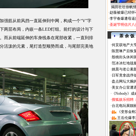
揭田壮壮徐帆
·
赵薇被爆已经怀
·
李宇春爆遭母逼
加强筋从前风挡一直延伸到中网，构成一个“V”字
·
圣诞节明信片八
下两层布局，内嵌一条LED灯组。前灯的设计与下
茶 余 饭
。而从前端延伸的车身线条在尾部收紧，一直到排
·
何炅获地产大亨
分活泼的元素，尾灯造型顺势而成，与尾部完美地
·
陈慧琳产后恢复
·
殷桃街头休闲装
·
范冰冰红地毯
·
姚晨与老公素
·
日军竟拿战俘
·
盘点网坛大腕
·
美女办公室遭
·
《Nobody》
·
搜狐娱乐招聘
·
台北电玩展靓丽Sh
·
《变形金刚
·
王岳伦爆李