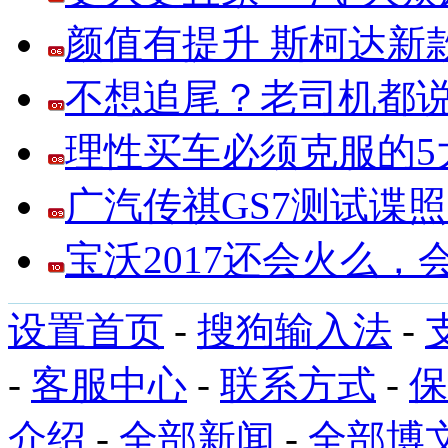
颜值有提升 斯柯达新
不想追尾？老司机都说
理性买车必须克服的5大
广汽传祺GS7测试谍
宝沃2017还会火么
设置首页
-
搜狗输入法
-
-
客服中心
-
联系方式
-
保
介绍
-
全部新闻
-
全部博