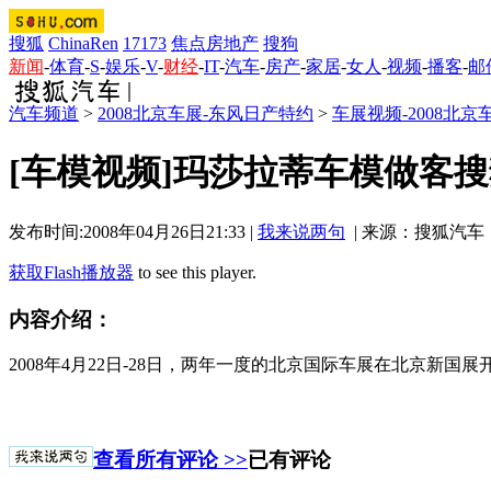
搜狐
ChinaRen
17173
焦点房地产
搜狗
新闻
-
体育
-
S
-
娱乐
-
V
-
财经
-
IT
-
汽车
-
房产
-
家居
-
女人
-
视频
-
播客
-
邮
汽车频道
>
2008北京车展-东风日产特约
>
车展视频-2008北京
[车模视频]玛莎拉蒂车模做客
发布时间:2008年04月26日21:33 |
我来说两句
| 来源：搜狐汽车
获取Flash播放器
to see this player.
内容介绍：
2008年4月22日-28日，两年一度的北京国际车展在北京新
查看所有评论 >>
已有评论