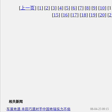
[
上一页
] [
1
] [
2
] [
3
] [
4
] [
5
] [
6
] [
7
] [
8
] [
9
] [
10
] [1
[
15
] [
16
] [
17
] [
18
] [
19
] [
20
] [
2
相关新闻
·
车展奇遇 丰田巧遇对手中国奇瑞实力不俗
08-04-25 09:15