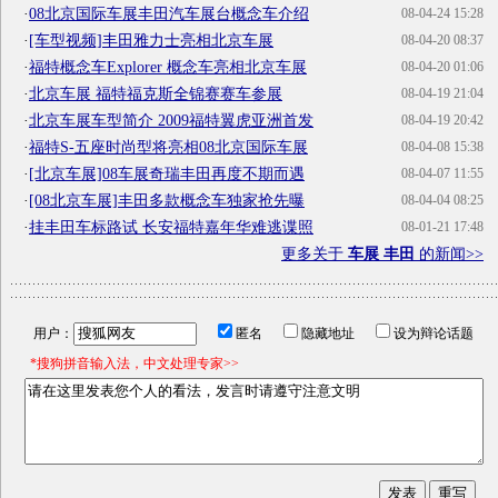
·
08北京国际车展丰田汽车展台概念车介绍
08-04-24 15:28
·
[车型视频]丰田雅力士亮相北京车展
08-04-20 08:37
·
福特概念车Explorer 概念车亮相北京车展
08-04-20 01:06
·
北京车展 福特福克斯全锦赛赛车参展
08-04-19 21:04
·
北京车展车型简介 2009福特翼虎亚洲首发
08-04-19 20:42
·
福特S-五座时尚型将亮相08北京国际车展
08-04-08 15:38
·
[北京车展]08车展奇瑞丰田再度不期而遇
08-04-07 11:55
·
[08北京车展]丰田多款概念车独家抢先曝
08-04-04 08:25
·
挂丰田车标路试 长安福特嘉年华难逃谍照
08-01-21 17:48
更多关于
车展 丰田
的新闻>>
用户：
匿名
隐藏地址
设为辩论话题
*搜狗拼音输入法，中文处理专家>>