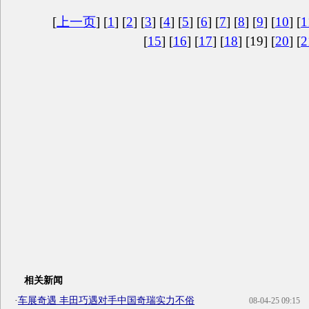
[
上一页
] [
1
] [
2
] [
3
] [
4
] [
5
] [
6
] [
7
] [
8
] [
9
] [
10
] [
1
[
15
] [
16
] [
17
] [
18
] [19] [
20
] [
2
相关新闻
·
车展奇遇 丰田巧遇对手中国奇瑞实力不俗
08-04-25 09:15