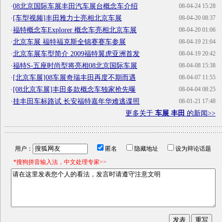
·
08北京国际车展丰田汽车展台概念车介绍
08-04-24 15:28
·
[车型视频]丰田雅力士亮相北京车展
08-04-20 08:37
·
福特概念车Explorer 概念车亮相北京车展
08-04-20 01:06
·
北京车展 福特福克斯全锦赛赛车参展
08-04-19 21:04
·
北京车展车型简介 2009福特翼虎亚洲首发
08-04-19 20:42
·
福特S-五座时尚型将亮相08北京国际车展
08-04-08 15:38
·
[北京车展]08车展奇瑞丰田再度不期而遇
08-04-07 11:55
·
[08北京车展]丰田多款概念车独家抢先曝
08-04-04 08:25
·
挂丰田车标路试 长安福特嘉年华难逃谍照
08-01-21 17:48
更多关于
车展 丰田
的新闻>>
用户：
匿名
隐藏地址
设为辩论话题
*搜狗拼音输入法，中文处理专家>>