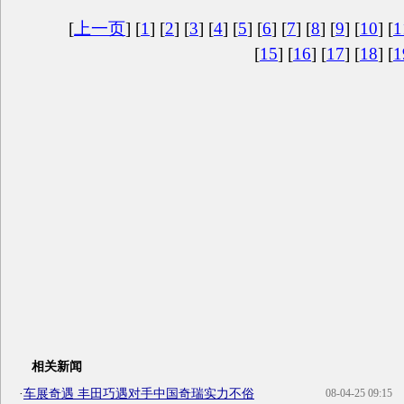
[
上一页
] [
1
] [
2
] [
3
] [
4
] [
5
] [
6
] [
7
] [
8
] [
9
] [
10
] [
1
[
15
] [
16
] [
17
] [
18
] [
1
相关新闻
·
车展奇遇 丰田巧遇对手中国奇瑞实力不俗
08-04-25 09:15