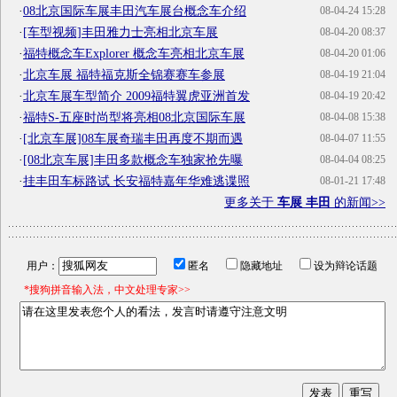
·
08北京国际车展丰田汽车展台概念车介绍
08-04-24 15:28
·
[车型视频]丰田雅力士亮相北京车展
08-04-20 08:37
·
福特概念车Explorer 概念车亮相北京车展
08-04-20 01:06
·
北京车展 福特福克斯全锦赛赛车参展
08-04-19 21:04
·
北京车展车型简介 2009福特翼虎亚洲首发
08-04-19 20:42
·
福特S-五座时尚型将亮相08北京国际车展
08-04-08 15:38
·
[北京车展]08车展奇瑞丰田再度不期而遇
08-04-07 11:55
·
[08北京车展]丰田多款概念车独家抢先曝
08-04-04 08:25
·
挂丰田车标路试 长安福特嘉年华难逃谍照
08-01-21 17:48
更多关于
车展 丰田
的新闻>>
用户：
匿名
隐藏地址
设为辩论话题
*搜狗拼音输入法，中文处理专家>>