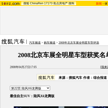
搜狐
ChinaRen
17173
焦点房地产
搜狗
新闻
-
体
汽车频道
>
购车频道
>
2008年北京车展全明星车型评选
2008北京车展全明星车型获奖名
2008年04月27日17:05
[
我来
来源：搜狐汽车 作者：综合报道
最佳自主SUV：陆风X6龙腾版