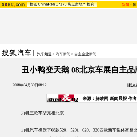
搜狐
ChinaRen
17173
焦点房地产
搜狗
新闻
-
体
汽车频道
>
汽车新闻
>
自主企业新闻
丑小鸭变天鹅 08北京车展自主
2008年04月30日08:12
[
我来
来源：解放网-新闻晨报 作
力帆三款车型亮相北京
力帆汽车携旗下08款520、520i、620、320四款新车集体亮相