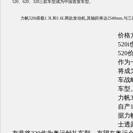
520、620、320三款车型成为中国首发车型。
力帆520i搭载1.3L和1.6L两款发动机,其轴距将达2540mm,与
价格
520
520
作为
将成
车战
车型
力帆
自产1
据力
士透