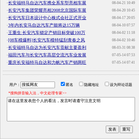
·
长安福特马自达汽车携全系车型亮相车展
08-04-21 10:49
·
长安汽车集团荣耀亮相2008北京国际车展
08-04-20 10:45
·
长安汽车日本设计中心株式会社正式开业
08-04-17 20:05
·
3年内长安马自达汽车产能将达15万辆
08-04-10 07:57
·
王重生:长安汽车锁定产销目标突破100万
08-04-02 11:18
·
[08车模爆料]长安汽车模特猛刮青春之风
08-04-02 10:46
·
长安福特马自达为长安汽车贡献主要盈利
08-03-31 08:38
·
福田汽车与长安汽车高层交流汽车业发展
07-05-14 07:53
·
重庆长安福特马自达和力帆汽车产销两旺
07-05-14 07:41
用户：
匿名
隐藏地址
设为辩论话题
*搜狗拼音输入法，中文处理专家>>