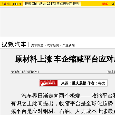
搜狐
ChinaRen
17173
焦点房地产
搜狗
新闻
-
体
汽车频道
>
汽车新闻
>
产业新闻
原材料上涨 车企缩减平台应对
2008年04月30日09:41
[
我来
来源：重庆晨报 作者：韦龙
汽车界日渐走向两个极端——收缩平台
有识之士此间提出，收缩平台是全球化趋势
减平台是应对钢材、石油、人力成本上涨最