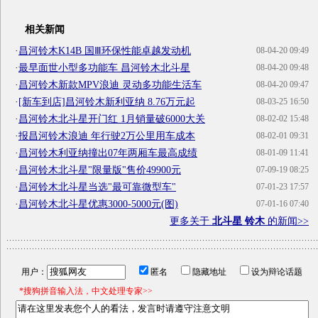
相关新闻
·
昌河铃木K14B 国Ⅲ环保性能卓越发动机
08-04-20 09:49
·
最早面世小型多功能车 昌河铃木北斗星
08-04-20 09:48
·
昌河铃木新款MPV浪迪 灵动多功能生活车
08-04-20 09:47
·
[新车到店]昌河铃木新利亚纳 8.76万元起
08-03-25 16:50
·
昌河铃木北斗星开门红 1月销量破6000大关
08-02-02 15:48
·
报昌河铃木浪迪 年行驶2万公里用车成本
08-02-01 09:31
·
昌河铃木利亚纳撞出07年两厢车最高成绩
08-01-09 11:41
·
昌河铃木北斗星"限量版"售价49900元
07-09-19 08:25
·
昌河铃木北斗星当选"最可靠微型车"
07-01-23 17:57
·
昌河铃木北斗星优惠3000-5000元(图)
07-01-16 07:40
更多关于
北斗星 铃木
的新闻>>
用户：
匿名
隐藏地址
设为辩论话题
*搜狗拼音输入法，中文处理专家>>