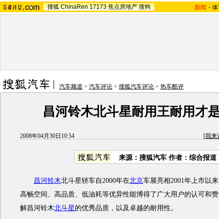
搜狐
ChinaRen
17173
焦点房地产
搜狗
新闻
-
体
汽车频道
>
汽车评论
>
搜狐汽车评论
>
热车酷评
昌河铃木北斗星耐用王耐用才
2008年04月30日10:54
[
我来
来源：搜狐汽车 作者：综合报道
昌河铃木
北斗星轿车自2000年在
北京
车展亮相2001年上市以
高畅空间、高品质、低油耗等优异性能博得了广大用户的认可和赞
解昌河铃木
北斗星
的优秀品质，以及卓越的耐用性。