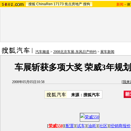
搜狐
ChinaRen
17173
焦点房地产
搜狗
新闻
-
体
汽车频道
>
2008北京车展-东风日产特约
>
展车新闻
车展斩获多项大奖 荣威3年规
2008年05月05日10:58
[
我来
来源：搜狐汽车
[
荣威550
][
配置
][
试车
][
油耗
][
社区
][
经销商报价