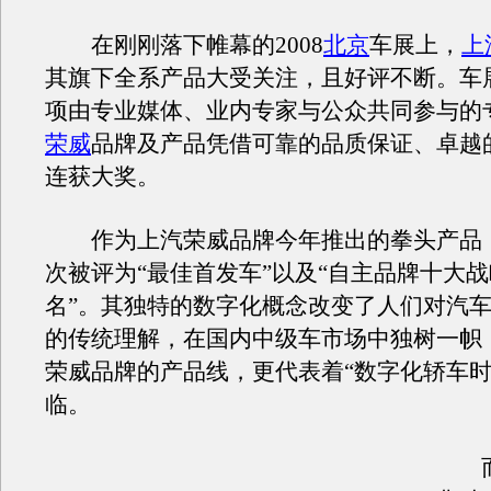
在刚刚落下帷幕的2008
北京
车展上，
上
其旗下全系产品大受关注，且好评不断。车
项由专业媒体、业内专家与公众共同参与的
荣威
品牌及产品凭借可靠的品质保证、卓越
连获大奖。
作为上汽荣威品牌今年推出的拳头产品，
次被评为“最佳首发车”以及“自主品牌十大
名”。其独特的数字化概念改变了人们对汽
的传统理解，在国内中级车市场中独树一帜
荣威品牌的产品线，更代表着“数字化轿车时
临。
而