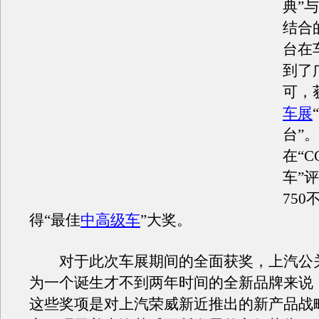
典”
结合
台在
到了
可，
车展
台”
在“C
车”
75
得“最佳
中高级车
”大奖。
对于此次车展期间的全面获奖，上汽公
为一个诞生才不到两年时间的全新品牌来说
这些奖项是对上汽荣威新近推出的新产品战