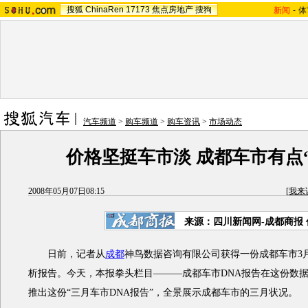
搜狐
ChinaRen
17173
焦点房地产
搜狗
新闻
-
体
汽车频道
>
购车频道
>
购车资讯
>
市场动态
价格坚挺车市淡 成都车市有点
2008年05月07日08:15
[
我来
来源：四川新闻网-成都商报
日前，记者从
成都
神鸟数据咨询有限公司获得一份成都车市3
析报告。今天，本报拳头栏目———成都车市DNA报告在这份数
推出这份“三月车市DNA报告”，全景展示成都车市的三月状况。