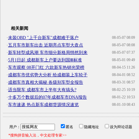
相关新闻
·
未装OBD "上千台新车"成都难于落户
08-05-07 08:09
·
五月车市新车出击 近期亮点车型大盘点
08-05-07 08:08
·
新车转型成风潮 车市细分新格局悄然到来
08-05-07 07:37
·
5月1日起 成都新车上户要达到国Ⅲ标准
08-05-01 09:49
·
车市观察 08开门红 六款新车热销光荣榜
08-04-15 11:26
·
成都车市优劣势大分析 给成都装上车轮子
08-04-01 08:52
·
成都车市真相大揭秘 各级别车型全报告
08-03-31 08:57
·
适当限车 成都车市上半年大有搞头?
08-02-25 10:19
·
十多万个数据后的07年成都车市DNA报告
08-01-22 10:53
·
车市速递 热点新车成都货源情况速览
08-01-10 08:43
用户：
匿名
隐藏地址
设为辩论话题
*搜狗拼音输入法，中文处理专家>>