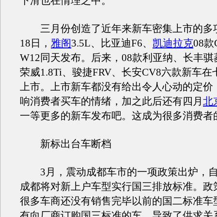
下滑也在情理之中。
三月份创造了近年来新车密集上市的多项
18日，
雅阁
3.5L、比亚迪F6、
凯迪拉克
08款
W12同天发布。后来，08款利亚纳、长丰
荣威1.8Ti、骏捷FRV、长安CV8六款新车
上市。上市新车都没有给出令人心动的定价
响消费者买车的情绪，加之此后还有四月
北
一等更多的新车发布吧。这成为很多消费者
新标出台车断档
3月，震动成都车市的一项政策出炉，自
成都将对新上户车型实行国三排放标准。政
很多车商还没有销售完毕以前的国二标准车
有向厂商订购国三标准的车。导致了供求关