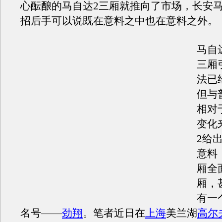
心酝酿的马自达2三厢就推向了市场，长安
招后手可以说既在意料之中也在意料之外。
马自
三厢
法已
但与
相对
变化
2给
意料
厢全
厢，
有一
名号——
劲翔
。笔者近日在
上海
美兰湖
高尔