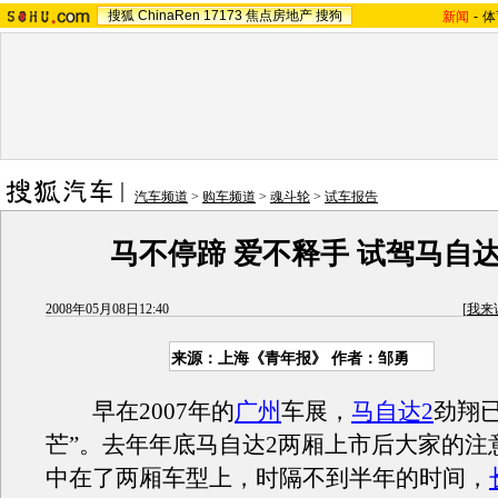
搜狐
ChinaRen
17173
焦点房地产
搜狗
新闻
-
体
汽车频道
>
购车频道
>
魂斗轮
>
试车报告
马不停蹄 爱不释手 试驾马自达
2008年05月08日12:40
[
我来
来源：上海《青年报》 作者：邹勇
早在2007年的
广州
车展，
马自达2
劲翔
芒”。去年年底马自达2两厢上市后大家的注
中在了两厢车型上，时隔不到半年的时间，