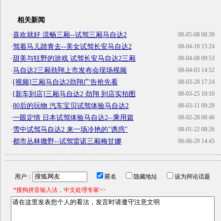
相关新闻
·
喜欢就好 流畅三厢--试驾三厢马自达2
08-05-08 08:39
·
驾着马儿踏青去--美女试驾长安马自达2
08-04-10 15:24
·
甜美与狂野的游戏 试驾长安马自达2三厢
08-04-08 09:53
·
马自达2三厢劲翔上市发布会现场视频
08-04-03 14:52
·
[视频]三厢马自达2劲翔广告抢先看
08-03-28 17:24
·
[新车到店]三厢马自达2 劲翔 到店实拍图
08-03-25 10:10
·
80后的玩物 汽车宝贝试驾体验马自达2
08-03-11 09:29
·
一眼定情 日本试驾体验马自达2--乘用篇
08-02-28 08:46
·
雪中试驾马自达2 来一场冷艳的"诱惑"
08-01-22 08:26
·
都市丛林撒野--试驾雷诺三厢梅甘娜
06-06-29 14:45
用户：
匿名
隐藏地址
设为辩论话题
*搜狗拼音输入法，中文处理专家>>