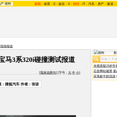
地产
搜狗
新闻
-
体育
-
S
-
娱乐
-
V
-
财经
-
IT
-
汽车
-
房产
-
家居
-
撞现场报道
新
华晨宝马3系320i碰撞测试报道
央视质疑29岁市
石首网站被黑
篡
[
我来说两句
] [字号：
大
中
小
]
宋美龄牛奶洗澡
源：
搜狐汽车
作者：张谅