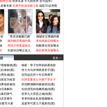
-精绝古城
世界名著
平凡的世界
货币战争2
毒杀毒专家
经典手机游游格斗集
福彩3D走势图
情史
李冰冰被爆已婚
揭秘生父离婚内幕
孕
·
揭刘晓庆离婚内幕
·
李幼斌新恋情曝光
婚
·
周迅王艳婆媳相见
·
陆毅爱女照首曝光
折
·
刘嘉玲自曝正造人
·
陈好新男友被曝光
 后
更多>>
喂猕猴桃(图)
·
独家：章子怡带妈妈看电影
好身材(图)
·
佟大为马伊琍再度牵手(图)
秀性感(图)
·
倪萍赵忠祥十年后再携手
服装皆为租赁
·
刘涛富豪老公为家产求生子
颜乘地铁被拍
·
舒淇醉酒瞬间惨被抓拍(图)
做活体解剖
·
实拍漂亮的地摊西施(组图)
的暴烈脾气
·
世界九大罪恶之城(组图)
遇灵异事件
·
李孝利新欢私密视频曝光
成命案导火索
·
孟庭苇可爱儿子最新照(图)