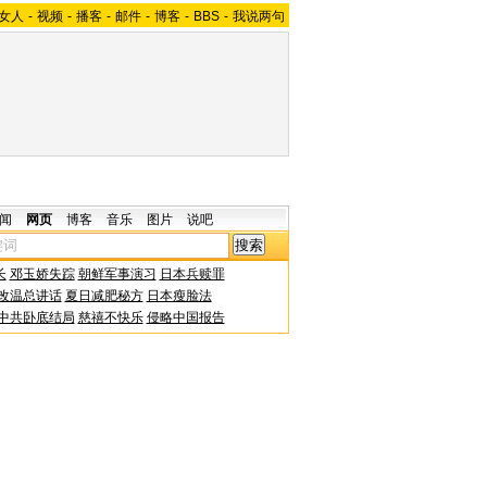
女人
-
视频
-
播客
-
邮件
-
博客
-
BBS
-
我说两句
闻
网页
博客
音乐
图片
说吧
长
邓玉娇失踪
朝鲜军事演习
日本兵赎罪
改温总讲话
夏日减肥秘方
日本瘦脸法
中共卧底结局
慈禧不快乐
侵略中国报告