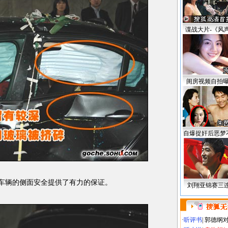
谍战大片-《风
闺房视频自拍
自爆捉奸后恶梦
车辆的侧面安全提供了有力的保证。
刘翔亚锦赛三
·
听评书
|
郭德纲