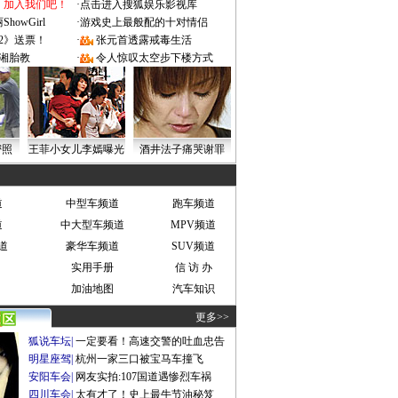
：加入我们吧！
·
点击进入搜狐娱乐影视库
owGirl
·
游戏史上最般配的十对情侣
2》送票！
·
张元首透露戒毒生活
湘胎教
·
令人惊叹太空步下楼方式
密照
王菲小女儿李嫣曝光
酒井法子痛哭谢罪
道
中型车频道
跑车频道
道
中大型车频道
MPV频道
道
豪华车频道
SUV频道
实用手册
信 访 办
加油地图
汽车知识
更多>>
狐说车坛
|
一定要看！高速交警的吐血忠告
明星座驾
|
杭州一家三口被宝马车撞飞
安阳车会
|
网友实拍:107国道遇惨烈车祸
四川车会
|
太有才了！史上最牛节油秘笈