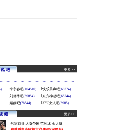
说 吧
更多>>
5)
李宇春吧
(104510)
快乐男声吧
(68574)
刘德华吧
(69854)
东方神起吧
(65744)
婚姻吧
(78544)
37℃女人吧
(6985)
视 频
更多>>
·
独家首播:大秦帝国
范冰冰-金大班
·
在线看超高收视大戏:
蜗居(完整版)