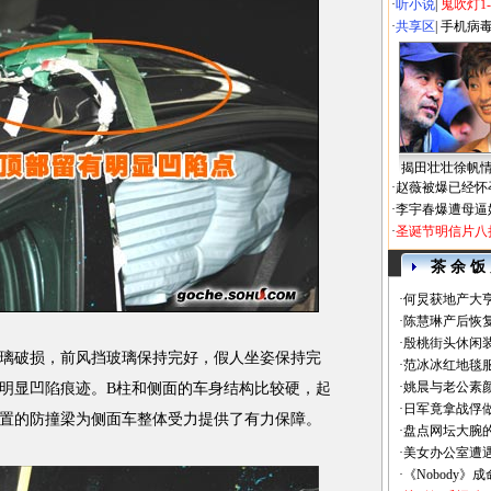
·
听小说
|
鬼吹灯1
·
共享区
|
手机病
揭田壮壮徐帆
·
赵薇被爆已经怀
·
李宇春爆遭母逼
·
圣诞节明信片八
茶 余 饭
·
何炅获地产大亨
·
陈慧琳产后恢复
·
殷桃街头休闲装
破损，前风挡玻璃保持完好，假人坐姿保持完
·
范冰冰红地毯
·
姚晨与老公素
有明显凹陷痕迹。B柱和侧面的车身结构比较硬，起
·
日军竟拿战俘
置的防撞梁为侧面车整体受力提供了有力保障。
·
盘点网坛大腕
·
美女办公室遭
·
《Nobody》