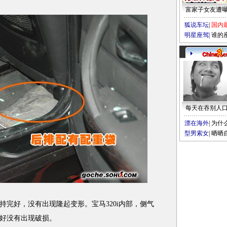
富家子女友遭
狐说车坛
|
国内
明星座驾
|
谁的
每天在吞别人
漂在海外
|
为什
型男索女
|
晒晒
好，没有出现隆起变形。宝马320i内部，侧气
好没有出现破损。