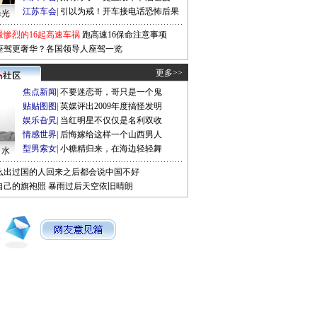
江苏车会
|
引以为戒！开车接电话恐怖后果
曝光
最惨烈的16起高速车祸
跑高速16保命注意事项
座驾更奢华？各国领导人座驾一览
更多>>
焦点新闻
|
不要迷恋哥，哥只是一个鬼
贴贴图图
|
英媒评出2009年度搞怪发明
娱乐旮旯
|
当红明星不仅仅是名利双收
情感世界
|
后悔嫁给这样一个山西男人
型男索女
|
小糖精归来，在海边轻轻舞
口水
么出过国的人回来之后都会说中国不好
自己的旗袍照
暴雨过后天空依旧晴朗