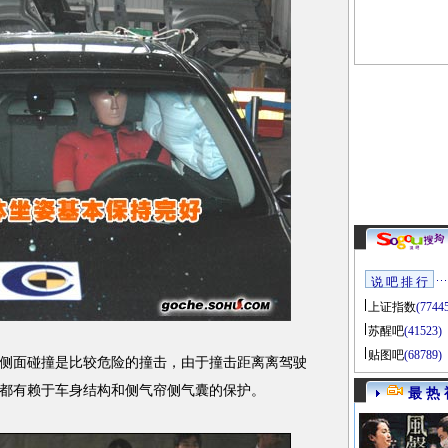
说 吧 排 行
上证指数
(7744
苏醒吧
(41523)
贴图吧
(68789)
面碰撞是比较危险的撞击，由于撞击距离离驾驶
都有赖于车身结构和侧气帘侧气囊的保护。
最 热 