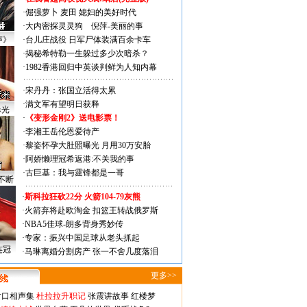
·
倔强萝卜
麦田
媳妇的美好时代
·
大内密探灵灵狗
倪萍-美丽的事
声》
·
台儿庄战役 日军尸体装满百余卡车
·
揭秘希特勒一生躲过多少次暗杀？
·
1982香港回归中英谈判鲜为人知内幕
·
宋丹丹：张国立活得太累
·
满文军有望明日获释
曝光
·
《变形金刚2》送电影票！
·
李湘王岳伦恩爱待产
·
黎姿怀孕大肚照曝光 月用30万安胎
·
阿娇懒理冠希返港:不关我的事
·
古巨基：我与霆锋都是一哥
不断
·
斯科拉狂砍22分 火箭104-79灰熊
·
火箭弃将赴欧淘金 扣篮王转战俄罗斯
·
NBA5佳球-朗多背身秀妙传
·
专家：振兴中国足球从老头抓起
连冠
·
马琳离婚分割房产 张一不舍几度落泪
更多>>
对口相声集
杜拉拉升职记
张震讲故事
红楼梦