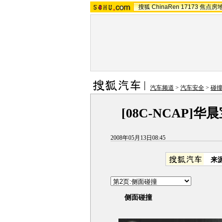
搜狐
ChinaRen
17173
焦点房
汽车频道
>
汽车安全
>
碰
[08C-NCAP]
2008年05月13日08:45
来
侧面碰撞