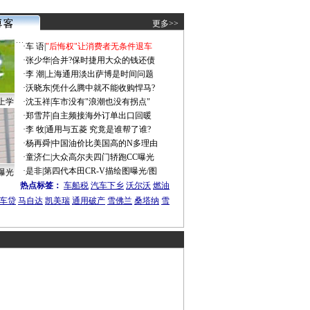
更多>>
·
车 语
|
"后悔权"让消费者无条件退车
·
张少华
|
合并?保时捷用大众的钱还债
·
李 潮
|
上海通用淡出萨博是时间问题
·
沃晓东
|
凭什么腾中就不能收购悍马?
上学
·
沈玉祥
|
车市没有"浪潮也没有拐点"
·
郑雪芹
|
自主频接海外订单出口回暖
·
李 牧
|
通用与五菱 究竟是谁帮了谁?
·
杨再舜
|
中国油价比美国高的N多理由
·
童济仁
|
大众高尔夫四门轿跑CC曝光
·
是非
|
第四代本田CR-V描绘图曝光/图
曝光
热点标签：
车船税
汽车下乡
沃尔沃
燃油
车贷
马自达
凯美瑞
通用破产
雪佛兰
桑塔纳
雪