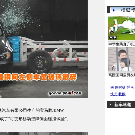
中学生乘直升机
高圆圆同居男友
税
保时捷
悍马
铁龙
收购
新车速递
马汽车有限公司生产的宝马牌/BMW
轿车完成了“可变形移动壁障侧面碰撞试验”。