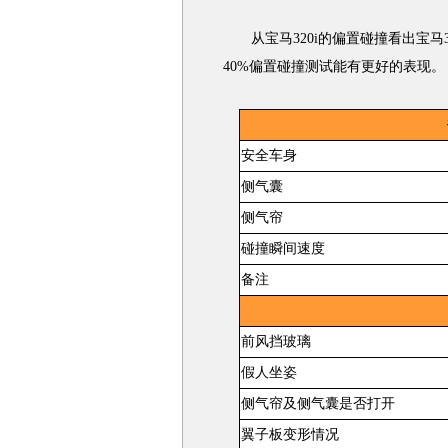
从宝马320i的偏置碰撞看出宝马3
40%偏置碰撞测试能有更好的表现。
安全车身
侧气囊
侧气帘
碰撞瞬间速度
备注
前风挡玻璃
假人坐姿
侧气帘及侧气囊是否打开
翼子板变形情况