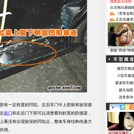
·
搜狐娱乐招聘
·
台北电玩展靓丽Sh
·
《变形金刚
·
王岳伦爆李
新版“西游”绝
车 型 频 道
微型车频
小型车频
紧凑型车频
摄头地图
违章查询
有一定程度的凹陷。左后车门中上部留有较深撞
左
前门
和左后门下部可以清楚看到斜置的防撞梁，
上看没有出现较深的凹陷点，整体车身结构传递力
作用。