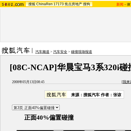
搜狐
ChinaRen
17173
焦点房地产
搜狗
新闻
-
体
汽车频道
>
汽车安全
>
碰撞现场报道
[08C-NCAP]华晨宝马3系320
2008年05月13日08:45
[
我来
来源：
搜狐汽车
作者：张谅
正面40%偏置碰撞