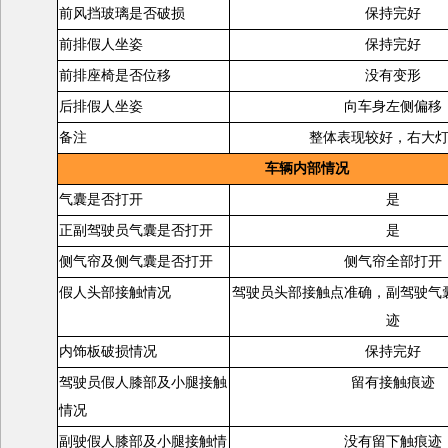
前风挡玻璃是否破损
保持完好
前排假人坐姿
保持完好
前排座椅是否位移
没有变形
后排假人坐姿
向车身左侧偏移
备注
整体表现较好，右大
车辆内部情况
气囊是否打开
是
正副驾驶员气囊是否打开
是
侧气帘及侧气囊是否打开
侧气帘全部打开
假人头部接触情况
驾驶员头部接触点准确，副驾驶气
迹
内饰板破损情况
保持完好
驾驶员假人膝部及小腿接触
留有接触痕迹
情况
副驶假人膝部及小腿接触情
没有留下触痕迹