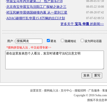
·
华晨宝马年内开建第二厂 投产新车F18
08-09-05 07:59
·
北京燕宝华晨宝马沈阳工厂探秘之旅之三
08-05-22 10:08
·
祁玉民解华晨德国碰撞内幕 从一星到三星
07-09-20 07:42
·
ADAC碰撞打乱华晨15.8万辆的出口计划
07-07-02 09:53
更多关于
宝马 华晨
的新闻>>
用户：
匿名
隐藏地址
设为辩论话题
*搜狗拼音输入法，中文处理专家>>
设置首页
-
搜狗输入法
-
支付中心
-
搜狐招聘
-
广告服务
-
客
Copyright
©
2016 Sohu.com
搜狐不良信息