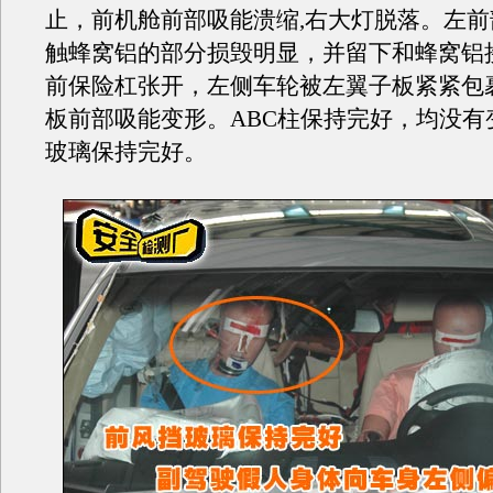
止，前机舱前部吸能溃缩,右大灯脱落。左
触蜂窝铝的部分损毁明显，并留下和蜂窝铝
前保险杠张开，左侧车轮被左翼子板紧紧包
板前部吸能变形。ABC柱保持完好，均没有
玻璃保持完好。