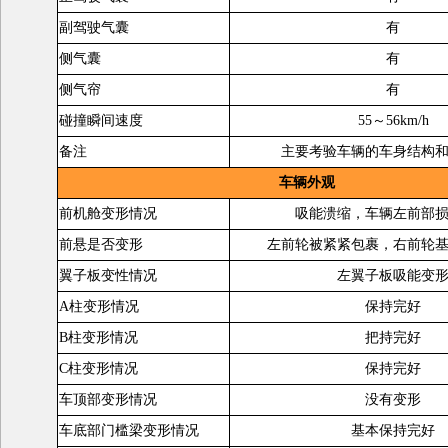
副驾驶气囊
有
侧气囊
有
侧气帘
有
碰撞瞬间速度
55～56km/h
备注
主要考验车辆的车身结构
车辆外观
前机舱变形情况
吸能溃缩，车辆左前部
前悬是否变形
左前轮被紧紧包裹，右前轮
翼子板变性情况
左翼子板吸能变
A柱变形情况
保持完好
B柱变形情况
把持完好
C柱变形情况
保持完好
车顶部变形情况
没有变形
车底部门槛梁变形情况
基本保持完好