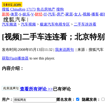
搜狐
ChinaRen
17173
焦点房地产
搜狗
新闻
-
体育
-
S
-
娱乐
-
V
-
财经
-
IT
-
汽车
-
房产
-
家居
-
女人
-
视频
-
播客
-
邮
汽车频道
>
汽车视频
>
极速汽车电视专区
>
二手车连连看
[视频]二手车连连看；北京特
发布时间:2008年05月13日11:32 |
我来说两句
| 来源：搜狐汽车
获取Flash播放器
to see this player.
内容介绍：
查看所有评论 >>
已有评论
用户：
匿名发表：
隐藏发表：