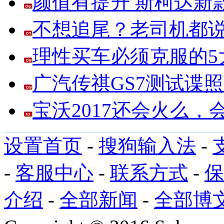
颜值有提升 斯柯达新
不想追尾？老司机都说
理性买车必须克服的5大
广汽传祺GS7测试谍
宝沃2017还会火么
设置首页
-
搜狗输入法
-
-
客服中心
-
联系方式
-
保
介绍
-
全部新闻
-
全部博