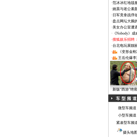
·
范冰冰红地毯
·
姚晨与老公素
·
日军竟拿战俘
·
盘点网坛大腕
·
美女办公室遭
·
《Nobody》
·
搜狐娱乐招聘
·
台北电玩展靓丽Sh
·
《变形金刚
·
王岳伦爆李
新版“西游”绝
车 型 频 道
微型车频道
小型车频道
紧凑型车频
摄头地