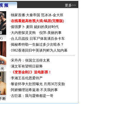
视 频
更多>>
·
独家首播:大秦帝国
范冰冰-金大班
·
在线看超高收视大戏:
蜗居(完整版)
·
倔强萝卜
麦田
媳妇的美好时代
·
大内密探灵灵狗
倪萍-美丽的事
声》
·
台儿庄战役 日军尸体装满百余卡车
·
揭秘希特勒一生躲过多少次暗杀？
·
1982香港回归中英谈判鲜为人知内幕
·
宋丹丹：张国立活得太累
·
满文军有望明日获释
曝光
·
《变形金刚2》送电影票！
·
李湘王岳伦恩爱待产
·
黎姿怀孕大肚照曝光 月用30万安胎
·
阿娇懒理冠希返港:不关我的事
·
古巨基：我与霆锋都是一哥
不断