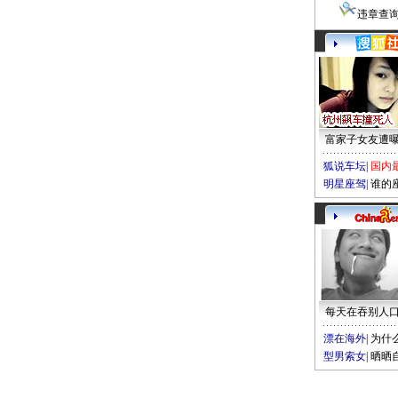
违章查
富家子女友遭
狐说车坛
|
国内
明星座驾
|
谁的
每天在吞别人
漂在海外
|
为什
型男索女
|
晒晒