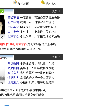
询
加油地图
汽车知识
更多>>
狐说车坛
|
一定要看！高速交警的吐血忠告
明星座驾
|
杭州一家三口被宝马车撞飞
安阳车会
|
网友实拍:107国道遇惨烈车祸
四川车会
|
太有才了！史上最牛节油秘笈
江苏车会
|
引以为戒！开车接电话恐怖后果
曝光
最惨烈的16起高速车祸
跑高速16保命注意事项
座驾更奢华？各国领导人座驾一览
更多>>
焦点新闻
|
不要迷恋哥，哥只是一个鬼
贴贴图图
|
英媒评出2009年度搞怪发明
娱乐旮旯
|
当红明星不仅仅是名利双收
情感世界
|
后悔嫁给这样一个山西男人
型男索女
|
小糖精归来，在海边轻轻舞
口水
么出过国的人回来之后都会说中国不好
自己的旗袍照
暴雨过后天空依旧晴朗