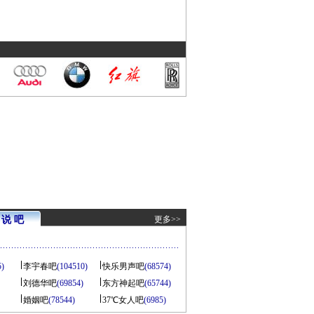
说 吧
更多>>
5)
李宇春吧
(104510)
快乐男声吧
(68574)
刘德华吧
(69854)
东方神起吧
(65744)
婚姻吧
(78544)
37℃女人吧
(6985)