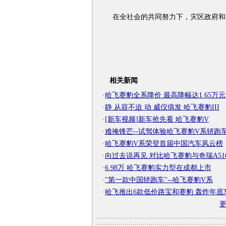
在全社会的共同努力下，灾区政府和
相关新闻
·
哈飞赛豹全系降价 最高降幅达1.65万元
·
静 从容不迫 动 威仪俱发 哈飞赛豹III
·
[新车视频]新车抢先看 哈飞赛豹V
·
难掩锋芒--试驾体验哈飞赛豹V系轿跑
·
哈飞赛豹V系荣登首届中国汽车风云榜
·
向过去说再见 对比哈飞赛豹与奇瑞A51
·
6.98万 哈飞赛豹实力型在成都上市
·
"第一款中国轿跑车"--哈飞赛豹V系
·
哈飞推出6款低价路宝和赛豹 轰炸年底