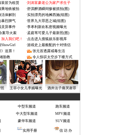
服装皆为租赁
·
刘涛富豪老公为家产求生子
颜乘地铁被拍
·
舒淇醉酒瞬间惨被抓拍(图)
做活体解剖
·
实拍漂亮的地摊西施(组图)
的暴烈脾气
·
世界九大罪恶之城(组图)
遇灵异事件
·
李孝利新欢私密视频曝光
成命案导火索
·
孟庭苇可爱儿子最新照(图)
：加入我们吧！
·
点击进入搜狐娱乐影视库
owGirl
·
游戏史上最般配的十对情侣
2》送票！
·
张元首透露戒毒生活
湘胎教
·
令人惊叹太空步下楼方式
密照
王菲小女儿李嫣曝光
酒井法子痛哭谢罪
中型车频道
跑车频道
中大型车频道
MPV频道
道
豪华车频道
SUV频道
图
实用手册
信 访 办