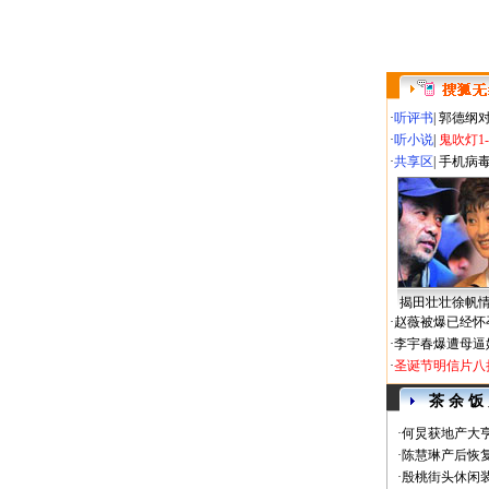
·
听评书
|
郭德纲
·
听小说
|
鬼吹灯1
·
共享区
|
手机病
揭田壮壮徐帆
·
赵薇被爆已经怀
·
李宇春爆遭母逼
·
圣诞节明信片八
茶 余 饭
·
何炅获地产大亨
·
陈慧琳产后恢复
·
殷桃街头休闲装