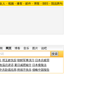
女人
-
视频
-
播客
-
邮件
-
博客
-
BBS
-
我说两句
闻
网页
博客
音乐
图片
说吧
长
邓玉娇失踪
朝鲜军事演习
日本兵赎罪
改温总讲话
夏日减肥秘方
日本瘦脸法
中共卧底结局
慈禧不快乐
侵略中国报告