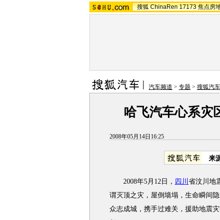
搜狐
ChinaRen
17173
焦点房
汽车频道
>
专题
>
搜狐汽
哈飞汽车心系灾区
2008年05月14日16:25
来
2008年5月12日，
四川
省汶川地
谓灭顶之灾，屋倒墙塌，生命瞬间隐
众志成城，携手过难关，援助地震灾