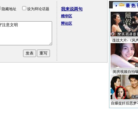
最 热 
隐藏地址
设为辩论话题
我来说两句
精华区
辩论区
谍战大片-《风
闺房视频自拍
自爆捉奸后恶梦