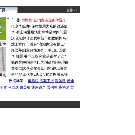
更多>>
·
车 语
|
"后悔权"让消费者无条件退车
·
张少华
|
合并?保时捷用大众的钱还债
·
李 潮
|
上海通用淡出萨博是时间问题
·
沃晓东
|
凭什么腾中就不能收购悍马?
上学
·
沈玉祥
|
车市没有"浪潮也没有拐点"
·
郑雪芹
|
自主频接海外订单出口回暖
·
李 牧
|
通用与五菱 究竟是谁帮了谁?
·
杨再舜
|
中国油价比美国高的N多理由
·
童济仁
|
大众高尔夫四门轿跑CC曝光
·
是非
|
第四代本田CR-V描绘图曝光/图
曝光
热点标签：
车船税
汽车下乡
沃尔沃
燃油
车贷
马自达
凯美瑞
通用破产
雪佛兰
桑塔纳
雪