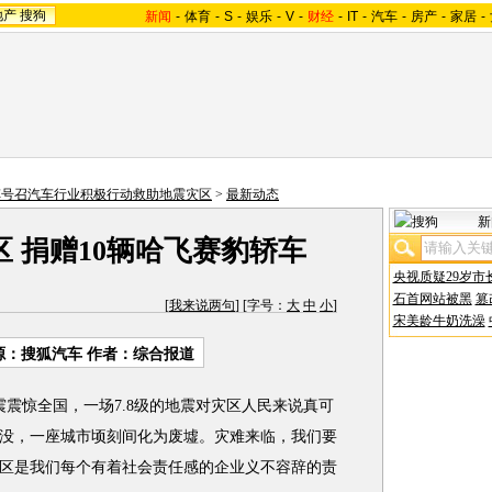
地产
搜狗
新闻
-
体育
-
S
-
娱乐
-
V
-
财经
-
IT
-
汽车
-
房产
-
家居
-
车号召汽车行业积极行动救助地震灾区
>
最新动态
新
 捐赠10辆哈飞赛豹轿车
央视质疑29岁市
石首网站被黑
篡
[
我来说两句
] [字号：
大
中
小
]
宋美龄牛奶洗澡
源：搜狐汽车 作者：综合报道
震震惊全国，一场7.8级的地震对灾区人民来说真可
没，一座城市顷刻间化为废墟。灾难来临，我们要
区是我们每个有着社会责任感的企业义不容辞的责