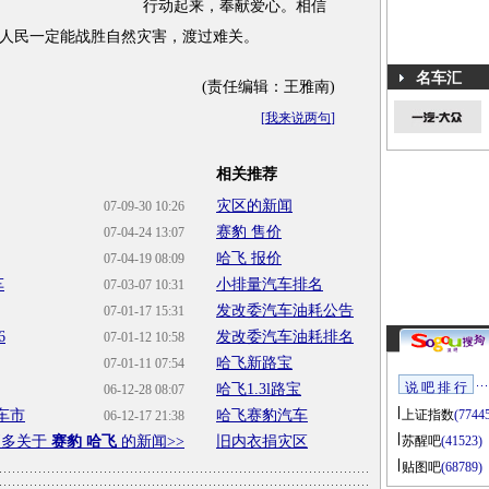
行动起来，奉献爱心。相信
人民一定能战胜自然灾害，渡过难关。
名车汇
(责任编辑：王雅南)
[
我来说两句
]
相关推荐
灾区的新闻
07-09-30 10:26
赛豹 售价
07-04-24 13:07
哈飞 报价
07-04-19 08:09
车
小排量汽车排名
07-03-07 10:31
发改委汽车油耗公告
07-01-17 15:31
6
发改委汽车油耗排名
07-01-12 10:58
哈飞新路宝
07-01-11 07:54
说 吧 排 行
哈飞1.3l路宝
06-12-28 08:07
车市
哈飞赛豹汽车
上证指数
(7744
06-12-17 21:38
更多关于
赛豹 哈飞
的新闻>>
旧内衣捐灾区
苏醒吧
(41523)
贴图吧
(68789)