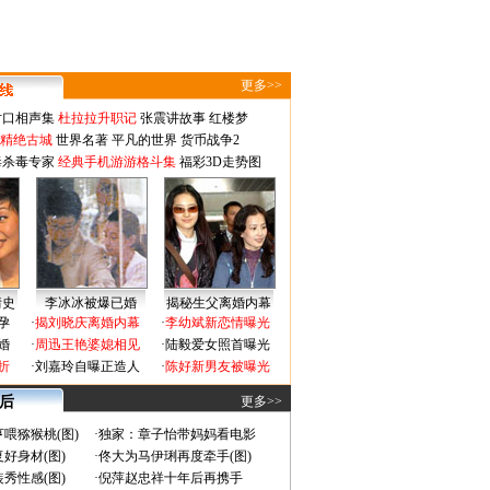
更多>>
对口相声集
杜拉拉升职记
张震讲故事
红楼梦
-精绝古城
世界名著
平凡的世界
货币战争2
毒杀毒专家
经典手机游游格斗集
福彩3D走势图
情史
李冰冰被爆已婚
揭秘生父离婚内幕
孕
·
揭刘晓庆离婚内幕
·
李幼斌新恋情曝光
婚
·
周迅王艳婆媳相见
·
陆毅爱女照首曝光
折
·
刘嘉玲自曝正造人
·
陈好新男友被曝光
 后
更多>>
喂猕猴桃(图)
·
独家：章子怡带妈妈看电影
好身材(图)
·
佟大为马伊琍再度牵手(图)
秀性感(图)
·
倪萍赵忠祥十年后再携手