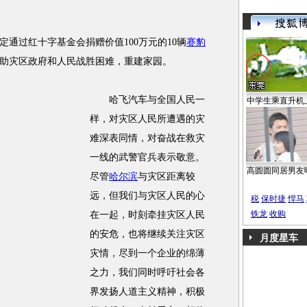
定通过红十字基金会捐赠价值100万元的10辆
赛豹
助灾区政府和人民战胜困难，重建家园。
哈飞汽车与全国人民一
中学生乘直升机
样，对灾区人民所遭遇的灾
难深表同情，对奋战在救灾
一线的武警官兵表示敬意。
高圆圆同居男友
尽管
哈尔滨
与灾区距离较
远，但我们与灾区人民的心
税
保时捷
悍马
铁龙
收购
在一起，时刻牵挂灾区人民
的安危，也将继续关注灾区
月度星车
灾情，尽到一个企业的绵薄
之力，我们同时呼吁社会各
界发扬人道主义精神，积极