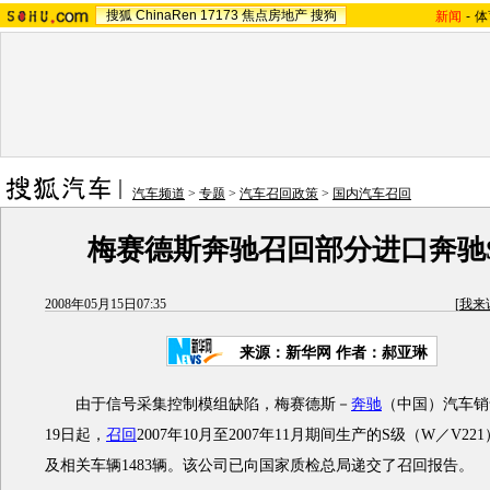
搜狐
ChinaRen
17173
焦点房地产
搜狗
新闻
-
体
汽车频道
>
专题
>
汽车召回政策
>
国内汽车召回
梅赛德斯奔驰召回部分进口奔驰
2008年05月15日07:35
[
我来
来源：新华网 作者：郝亚琳
由于信号采集控制模组缺陷，梅赛德斯－
奔驰
（中国）汽车销
19日起，
召回
2007年10月至2007年11月期间生产的S级（W／V2
及相关车辆1483辆。该公司已向国家质检总局递交了召回报告。