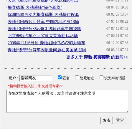
·
天然气驱动的梅赛德斯-奔驰Econic推出
08-04-21 11:19
·
梅赛德斯-奔驰演绎"绿色豪华"
08-04-18 19:38
·
锦湖轮胎再次为梅赛德斯-奔驰提供配套
08-02-29 13:37
·
奔驰召回两款问题车 中国内地约有18辆
07-07-17 08:22
·
奔驰召回部分S级和CL级轿跑车中国18辆
07-07-12 07:02
·
北京奔驰汽车召回07款克莱斯勒1443辆
07-06-11 07:39
·
2006年11月6日起 奔驰召回C级W203系轿车
06-11-09 07:38
·
奔驰日野部分货车因质量问题在美国被召回
06-08-24 07:24
更多关于
奔驰 梅赛德斯
的新闻>>
用户：
匿名
隐藏地址
设为辩论话题
*搜狗拼音输入法，中文处理专家>>