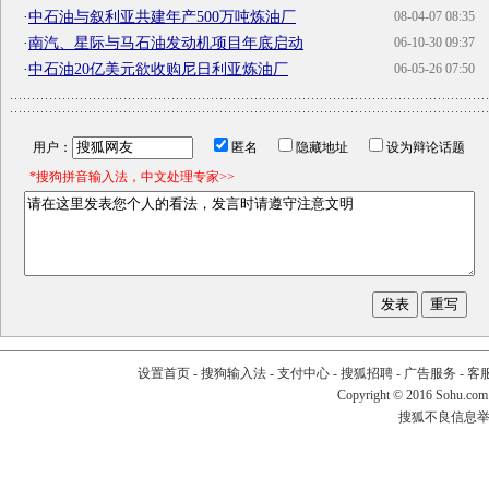
·
中石油与叙利亚共建年产500万吨炼油厂
08-04-07 08:35
·
南汽、星际与马石油发动机项目年底启动
06-10-30 09:37
·
中石油20亿美元欲收购尼日利亚炼油厂
06-05-26 07:50
用户：
匿名
隐藏地址
设为辩论话题
*搜狗拼音输入法，中文处理专家>>
设置首页
-
搜狗输入法
-
支付中心
-
搜狐招聘
-
广告服务
-
客
Copyright
©
2016 Sohu.com
搜狐不良信息