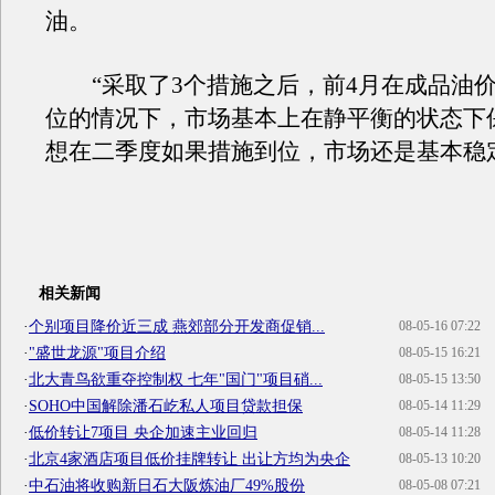
油。
“采取了3个措施之后，前4月在成品油价
位的情况下，市场基本上在静平衡的状态下
想在二季度如果措施到位，市场还是基本稳
相关新闻
·
个别项目降价近三成 燕郊部分开发商促销...
08-05-16 07:22
·
"盛世龙源"项目介绍
08-05-15 16:21
·
北大青鸟欲重夺控制权 七年"国门"项目硝...
08-05-15 13:50
·
SOHO中国解除潘石屹私人项目贷款担保
08-05-14 11:29
·
低价转让7项目 央企加速主业回归
08-05-14 11:28
·
北京4家酒店项目低价挂牌转让 出让方均为央企
08-05-13 10:20
·
中石油将收购新日石大阪炼油厂49%股份
08-05-08 07:21