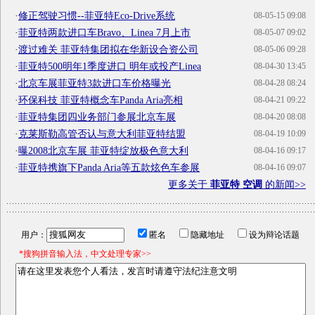
·
修正驾驶习惯--菲亚特Eco-Drive系统
08-05-15 09:08
·
菲亚特两款进口车Bravo、Linea 7月上市
08-05-07 09:02
·
渡过难关 菲亚特集团拟在华新设合资公司
08-05-06 09:28
·
菲亚特500明年1季度进口 明年或投产Linea
08-04-30 13:45
·
北京车展菲亚特3款进口车价格曝光
08-04-28 08:24
·
环保科技 菲亚特概念车Panda Aria亮相
08-04-21 09:22
·
菲亚特集团四业务部门参展北京车展
08-04-20 08:08
·
克莱斯勒高管否认与意大利菲亚特结盟
08-04-19 10:09
·
曝2008北京车展 菲亚特绽放极色意大利
08-04-16 09:17
·
菲亚特携旗下Panda Aria等五款炫色车参展
08-04-16 09:07
更多关于
菲亚特 空调
的新闻>>
用户：
匿名
隐藏地址
设为辩论话题
*搜狗拼音输入法，中文处理专家>>