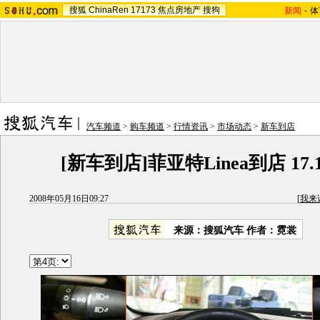
搜狐
ChinaRen
17173
焦点房地产
搜狗
新闻
-
体
汽车频道
>
购车频道
>
行情资讯
>
市场动态
>
新车到店
[新车到店]菲亚特Linea到店 17
2008年05月16日09:27
[
我来
来源：
搜狐汽车
作者：霓裳