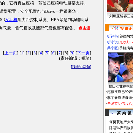
型的，它有真皮座椅、驾驶员座椅电动腰部支撑、
适型配置，安全配置也与Bravo一样很豪华，
刘翔亚锦赛三
SR
发动机
阻力距控制系统、HBA紧急制动辅助系
统，另外侧气囊、侧气帘以及膝部气囊也都有配备。
[点击进
·
听评书
|
郭德纲
·
听小说
|
鬼吹灯1
·
共享区
|
手机病
[
上一页
] [
1
] [
2
] [
3
] [
4
] [
5
] [
6
] [
7
] [8] [
9
] [
下一页
]
(责任编辑：祖琦)
[
我来说两句
]
揭田壮壮徐帆
·
赵薇被爆已经怀
·
李宇春爆遭母逼
·
圣诞节明信片八
茶 余 饭
·
何炅获地产大亨
·
陈慧琳产后恢复