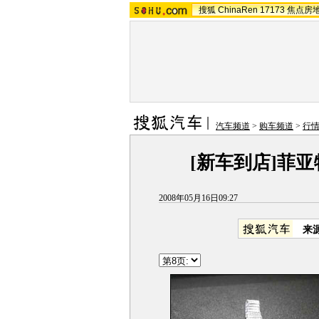
搜狐
ChinaRen
17173
焦点房
汽车频道
>
购车频道
>
行
[新车到店]菲亚特
2008年05月16日09:27
来