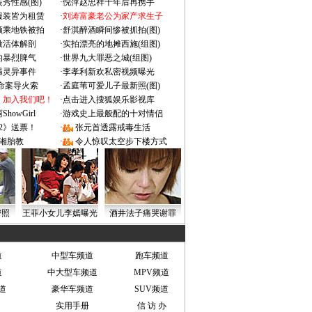
秀性感(图)
·
倪萍赵忠祥十年后再携手
服装皆为租赁
·
刘涛富豪老公为家产求生子
颜乘地铁被拍
·
舒淇醉酒瞬间惨被抓拍(图)
做活体解剖
·
实拍漂亮的地摊西施(组图)
的暴烈脾气
·
世界九大罪恶之城(组图)
遇灵异事件
·
李孝利新欢私密视频曝光
成命案导火索
·
孟庭苇可爱儿子最新照(图)
：加入我们吧！
·
点击进入搜狐娱乐影视库
owGirl
·
游戏史上最般配的十对情侣
2》送票！
·
张元首透露戒毒生活
湘胎教
·
令人惊叹太空步下楼方式
密照
王菲小女儿李嫣曝光
酒井法子痛哭谢罪
道
中型车频道
跑车频道
道
中大型车频道
MPV频道
道
豪华车频道
SUV频道
实用手册
信 访 办