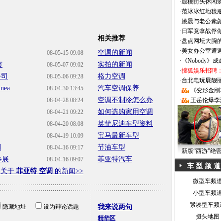
·
殷桃街头休闲装
·
范冰冰红地毯
·
姚晨与老公素
·
日军竟拿战俘
相关推荐
·
盘点网坛大腕
·
美女办公室遭
空调的新闻
08-05-15 09:08
·
《Nobody》
市
实拍的新闻
08-05-07 09:02
·
搜狐娱乐招聘
公司
格力空调
08-05-06 09:28
·
台北电玩展靓丽Sh
ea
汽车空调保养
08-04-30 13:45
·
《变形金刚
空调不制冷怎么办
08-04-28 08:24
·
王岳伦爆李
如何选购家用空调
08-04-21 09:22
英菲尼迪车型资料
08-04-20 08:08
宝马最新车型
08-04-19 10:09
利
节油车型
08-04-16 09:17
新版“西游”绝
参展
菲亚特汽车
08-04-16 09:07
车 型 频 道
多关于
菲亚特 空调
的新闻>>
微型车频
小型车频
紧凑型车频
隐藏地址
设为辩论话题
我来说两句
摄头地图
精华区