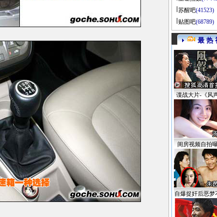
苏醒吧
(41523)
贴图吧
(68789)
最 热 
谍战大片-《风
闺房视频自拍
自爆捉奸后恶梦