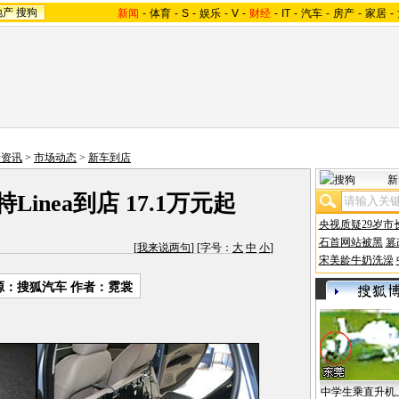
地产
搜狗
新闻
-
体育
-
S
-
娱乐
-
V
-
财经
-
IT
-
汽车
-
房产
-
家居
-
情资讯
>
市场动态
>
新车到店
新
Linea到店 17.1万元起
央视质疑29岁市
石首网站被黑
篡
[
我来说两句
] [字号：
大
中
小
]
宋美龄牛奶洗澡
源：
搜狐汽车
作者：霓裳
中学生乘直升机