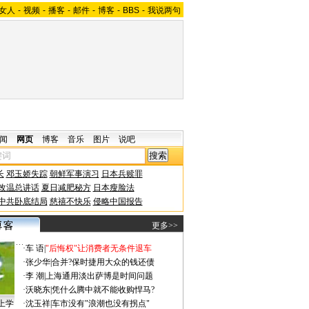
女人
-
视频
-
播客
-
邮件
-
博客
-
BBS
-
我说两句
闻
网页
博客
音乐
图片
说吧
长
邓玉娇失踪
朝鲜军事演习
日本兵赎罪
改温总讲话
夏日减肥秘方
日本瘦脸法
中共卧底结局
慈禧不快乐
侵略中国报告
更多>>
·
车 语
|
"后悔权"让消费者无条件退车
·
张少华
|
合并?保时捷用大众的钱还债
·
李 潮
|
上海通用淡出萨博是时间问题
·
沃晓东
|
凭什么腾中就不能收购悍马?
上学
·
沈玉祥
|
车市没有"浪潮也没有拐点"