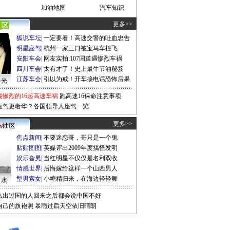
加油地图
汽车知识
更多>>
狐说车坛
|
一定要看！高速交警的吐血忠告
明星座驾
|
杭州一家三口被宝马车撞飞
安阳车会
|
网友实拍:107国道遇惨烈车祸
四川车会
|
太有才了！史上最牛节油秘笈
江苏车会
|
引以为戒！开车接电话恐怖后果
曝光
最惨烈的16起高速车祸
跑高速16保命注意事项
座驾更奢华？各国领导人座驾一览
更多>>
焦点新闻
|
不要迷恋哥，哥只是一个鬼
贴贴图图
|
英媒评出2009年度搞怪发明
娱乐旮旯
|
当红明星不仅仅是名利双收
情感世界
|
后悔嫁给这样一个山西男人
型男索女
|
小糖精归来，在海边轻轻舞
口水
么出过国的人回来之后都会说中国不好
自己的旗袍照
暴雨过后天空依旧晴朗