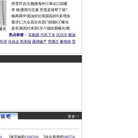
·
郑雪芹
|
自主频接海外订单出口回暖
·
李 牧
|
通用与五菱 究竟是谁帮了谁?
·
杨再舜
|
中国油价比美国高的N多理由
·
童济仁
|
大众高尔夫四门轿跑CC曝光
·
是非
|
第四代本田CR-V描绘图曝光/图
曝光
热点标签：
车船税
汽车下乡
沃尔沃
燃油
车贷
马自达
凯美瑞
通用破产
雪佛兰
桑塔纳
雪
说 吧
更多>>
5)
李宇春吧
(104510)
快乐男声吧
(68574)