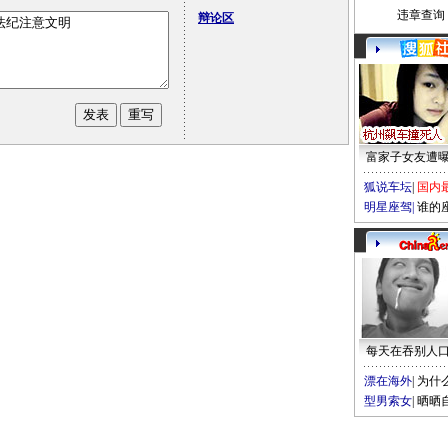
违章查询
辩论区
富家子女友遭
狐说车坛
|
国内
明星座驾
|
谁的
每天在吞别人
漂在海外
|
为什
型男索女
|
晒晒