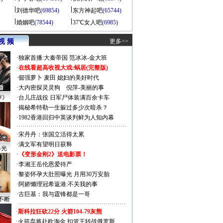
刘德华吧
(69854)
东方神起吧
(65744)
婚姻吧
(78544)
37℃女人吧
(6985)
视 频
更多>>
·
独家首播:大秦帝国
范冰冰-金大班
·
在线看超高收视大戏:
蜗居(完整版)
·
倔强萝卜
麦田
媳妇的美好时代
·
大内密探灵灵狗
倪萍-美丽的事
声》
·
台儿庄战役 日军尸体装满百余卡车
·
揭秘希特勒一生躲过多少次暗杀？
·
1982香港回归中英谈判鲜为人知内幕
·
宋丹丹：张国立活得太累
·
满文军有望明日获释
曝光
·
《变形金刚2》送电影票！
·
李湘王岳伦恩爱待产
·
黎姿怀孕大肚照曝光 月用30万安胎
·
阿娇懒理冠希返港:不关我的事
·
古巨基：我与霆锋都是一哥
不断
·
斯科拉狂砍22分 火箭104-79灰熊
·
火箭弃将赴欧淘金 扣篮王转战俄罗斯