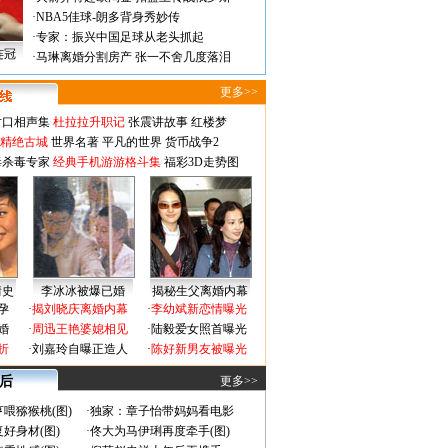
·
NBA5佳球-朗多背身秀妙传
·
专家：振兴中国足球从老头抓起
连冠
·
马琳离婚分割房产 张一不舍几度落泪
更多>>
对口相声集
杜拉拉升职记
张震讲故事
红楼梦
-精绝古城
世界名著
平凡的世界
货币战争2
毒杀毒专家
经典手机游游格斗集
福彩3D走势图
情史
李冰冰被爆已婚
揭秘生父离婚内幕
孕
·
揭刘晓庆离婚内幕
·
李幼斌新恋情曝光
婚
·
周迅王艳婆媳相见
·
陆毅爱女照首曝光
折
·
刘嘉玲自曝正造人
·
陈好新男友被曝光
 后
更多>>
喂猕猴桃(图)
·
独家：章子怡带妈妈看电影
好身材(图)
·
佟大为马伊琍再度牵手(图)