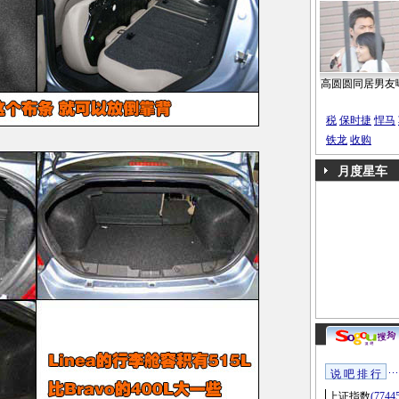
高圆圆同居男友
税
保时捷
悍马
铁龙
收购
月度星车
说 吧 排 行
上证指数
(7744