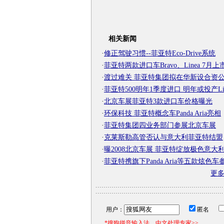
相关新闻
·
修正驾驶习惯--菲亚特Eco-Drive系统
·
菲亚特两款进口车Bravo、Linea 7月上
·
渡过难关 菲亚特集团拟在华新设合资
·
菲亚特500明年1季度进口 明年或投产Lin
·
北京车展菲亚特3款进口车价格曝光
·
环保科技 菲亚特概念车Panda Aria亮相
·
菲亚特集团四业务部门参展北京车展
·
克莱斯勒高管否认与意大利菲亚特结盟
·
曝2008北京车展 菲亚特绽放极色意大
·
菲亚特携旗下Panda Aria等五款炫色车
更
用户：
匿名
*搜狗拼音输入法，中文处理专家>>