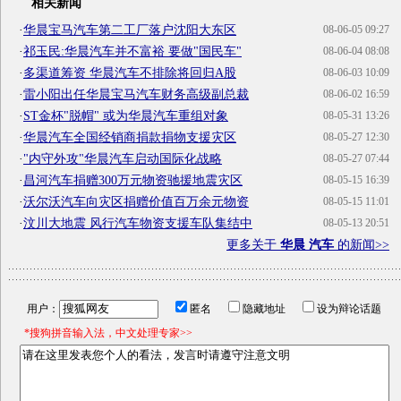
相关新闻
·
华晨宝马汽车第二工厂落户沈阳大东区
08-06-05 09:27
·
祁玉民:华晨汽车并不富裕 要做"国民车"
08-06-04 08:08
·
多渠道筹资 华晨汽车不排除将回归A股
08-06-03 10:09
·
雷小阳出任华晨宝马汽车财务高级副总裁
08-06-02 16:59
·
ST金杯"脱帽" 或为华晨汽车重组对象
08-05-31 13:26
·
华晨汽车全国经销商捐款捐物支援灾区
08-05-27 12:30
·
"内守外攻"华晨汽车启动国际化战略
08-05-27 07:44
·
昌河汽车捐赠300万元物资驰援地震灾区
08-05-15 16:39
·
沃尔沃汽车向灾区捐赠价值百万余元物资
08-05-15 11:01
·
汶川大地震 风行汽车物资支援车队集结中
08-05-13 20:51
更多关于
华晨 汽车
的新闻>>
用户：
匿名
隐藏地址
设为辩论话题
*搜狗拼音输入法，中文处理专家>>