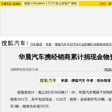
搜狐
ChinaRen
17173
焦点房地产
搜狗
新闻
-
体
汽车频道
>
专题
>
搜狐汽车号召汽车行业积极行动救助地震灾
华晨汽车携经销商累计捐现金物资1
2008年05月16日11:48
[
我来
来源：搜狐汽车 作者：综合报道
据最新统计：截止到5月30日晚17：00，华晨汽车携旗下经销
物资1821万，其中包括现金：1226万，物资：金杯救护车20辆，
车3辆，物资共价值595万。