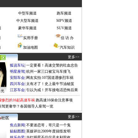
中型车频道
跑车频道
中大型车频道
MPV频道
道
豪华车频道
SUV频道
图
实用手册
信 访 办
询
加油地图
汽车知识
更多>>
狐说车坛
|
一定要看！高速交警的吐血忠告
明星座驾
|
杭州一家三口被宝马车撞飞
安阳车会
|
网友实拍:107国道遇惨烈车祸
四川车会
|
太有才了！史上最牛节油秘笈
江苏车会
|
引以为戒！开车接电话恐怖后果
曝光
最惨烈的16起高速车祸
跑高速16保命注意事项
座驾更奢华？各国领导人座驾一览
更多>>
焦点新闻
|
不要迷恋哥，哥只是一个鬼
贴贴图图
|
英媒评出2009年度搞怪发明
娱乐旮旯
|
当红明星不仅仅是名利双收