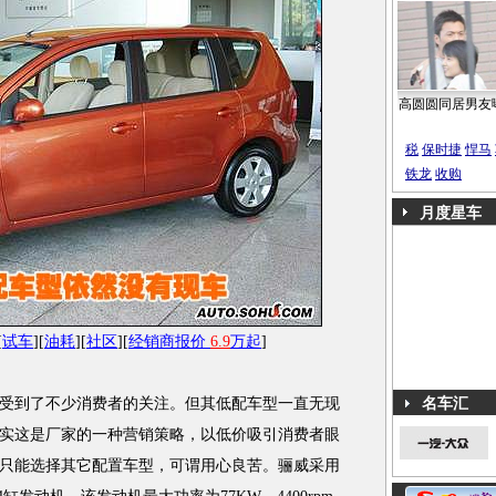
高圆圆同居男友
税
保时捷
悍马
铁龙
收购
月度星车
[
试车
][
油耗
][
社区
][
经销商报价
6.9
万起
]
受到了不少消费者的关注。但其低配车型一直无现
名车汇
实这是厂家的一种营销策略，以低价吸引消费者眼
只能选择其它配置车型，可谓用心良苦。骊威采用