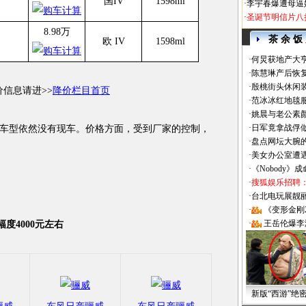
国IV
1598ml
·
李宇春爆遭母逼
·
圣诞节明信片八
8.98万
茶 余 饭
欧 IV
1598ml
·
何炅获地产大亨
·
陈慧琳产后恢复
·
殷桃街头休闲装
信息请进>>
降价栏目首页
·
范冰冰红地毯
·
姚晨与老公素
·
日军竟拿战俘
型依然没有现车。价格方面，受到厂家的控制，
·
盘点网坛大腕
·
美女办公室遭
·
《Nobody》
·
搜狐娱乐招聘
·
台北电玩展靓丽Sh
·
《变形金刚
·
王岳伦爆李
惠幅度4000元左右
新版“西游”绝