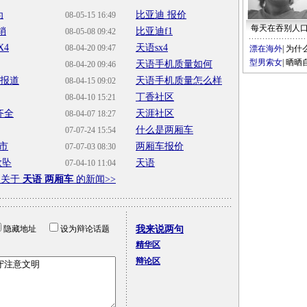
为
比亚迪 报价
08-05-15 16:49
每天在吞别人
销
比亚迪f1
08-05-08 09:42
X4
天语sx4
08-04-20 09:47
漂在海外
|
为什
型男索女
|
晒晒
天语手机质量如何
08-04-20 09:46
试报道
天语手机质量怎么样
08-04-15 09:02
丁香社区
08-04-10 15:21
齐全
天涯社区
08-04-07 18:27
什么是两厢车
07-07-24 15:54
市
两厢车报价
07-07-03 08:30
欲坠
天语
07-04-10 11:04
多关于
天语 两厢车
的新闻>>
隐藏地址
设为辩论话题
我来说两句
精华区
辩论区