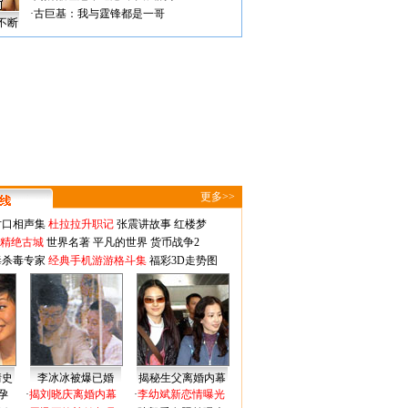
·
古巨基：我与霆锋都是一哥
不断
更多>>
对口相声集
杜拉拉升职记
张震讲故事
红楼梦
-精绝古城
世界名著
平凡的世界
货币战争2
毒杀毒专家
经典手机游游格斗集
福彩3D走势图
情史
李冰冰被爆已婚
揭秘生父离婚内幕
孕
·
揭刘晓庆离婚内幕
·
李幼斌新恋情曝光