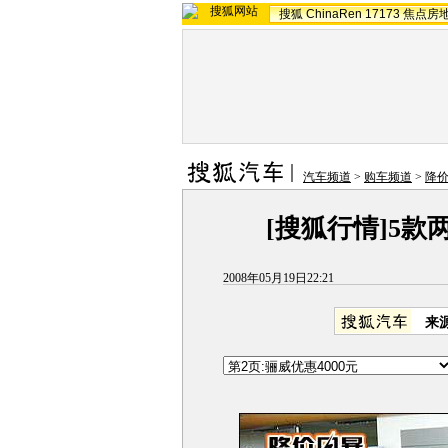
搜狐
ChinaRen
17173
焦点房
汽车频道
>
购车频道
>
降
[搜狐行情]5
2008年05月19日22:21
来