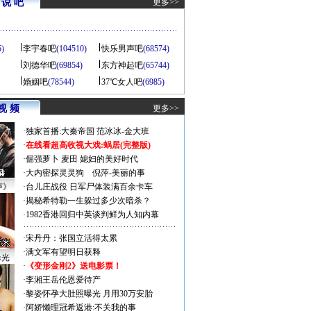
说 吧
更多>>
5)
李宇春吧
(104510)
快乐男声吧
(68574)
刘德华吧
(69854)
东方神起吧
(65744)
婚姻吧
(78544)
37℃女人吧
(6985)
视 频
更多>>
·
独家首播:大秦帝国
范冰冰-金大班
·
在线看超高收视大戏:
蜗居(完整版)
·
倔强萝卜
麦田
媳妇的美好时代
·
大内密探灵灵狗
倪萍-美丽的事
声》
·
台儿庄战役 日军尸体装满百余卡车
·
揭秘希特勒一生躲过多少次暗杀？
·
1982香港回归中英谈判鲜为人知内幕
·
宋丹丹：张国立活得太累
·
满文军有望明日获释
曝光
·
《变形金刚2》送电影票！
·
李湘王岳伦恩爱待产
·
黎姿怀孕大肚照曝光 月用30万安胎
·
阿娇懒理冠希返港:不关我的事