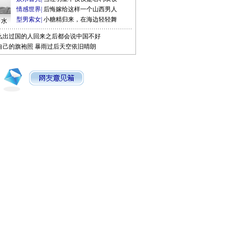
情感世界
|
后悔嫁给这样一个山西男人
型男索女
|
小糖精归来，在海边轻轻舞
口水
么出过国的人回来之后都会说中国不好
自己的旗袍照
暴雨过后天空依旧晴朗