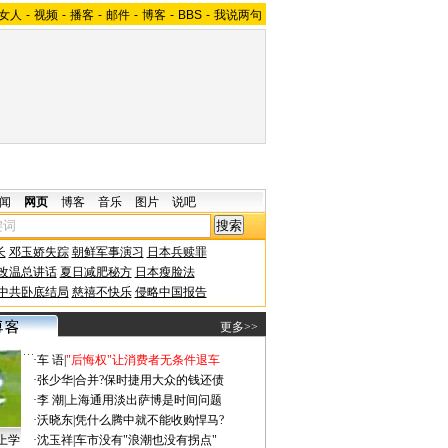
女人
-
视频
-
播客
-
邮件
-
博客
-
BBS
-
我说两句
闻
网页
博客
音乐
图片
说吧
长
邓玉娇失踪
朝鲜军事演习
日本兵赎罪
改温总讲话
夏日减肥秘方
日本瘦脸法
中共卧底结局
慈禧不快乐
侵略中国报告
更多>>
·
车 语
|
"后悔权"让消费者无条件退车
·
张少华
|
合并?保时捷用大众的钱还债
·
李 潮
|
上海通用淡出萨博是时间问题
·
沃晓东
|
凭什么腾中就不能收购悍马?
上学
·
沈玉祥
|
车市没有"浪潮也没有拐点"