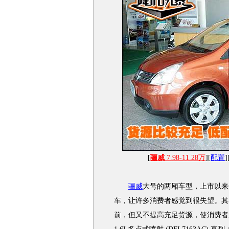
[
骊威
7.98-11.28万
][
配置
]
骊威
大号的两厢车型，上市以来
车，让许多消费者感觉到很失望。其
前，但又不提高充足货源，使消费者