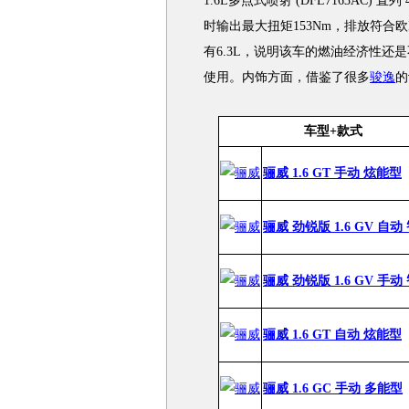
1.6L多点式喷射 (DFL7163AC) 
时输出最大扭矩153Nm，排放符合
有6.3L，说明该车的燃油经济性
使用。内饰方面，借鉴了很多
骏逸
的
车型+款式
骊威 1.6 GT 手动 炫能型
骊威 劲锐版 1.6 GV 自动
骊威 劲锐版 1.6 GV 手动
骊威 1.6 GT 自动 炫能型
骊威 1.6 GC 手动 多能型