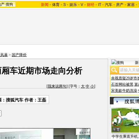
地产
搜狗
新闻
-
体育
-
S
-
娱乐
-
V
-
财经
-
IT
-
汽车
-
房产
-
家居
-
价风暴
>
国产降价
新
款两厢车近期市场走向分析
央视质疑29岁市
石首网站被黑
篡
[
我来说两句
] [字号：
大
中
小
]
宋美龄牛奶洗澡
源：搜狐汽车 作者：王磊
中学生乘直升机