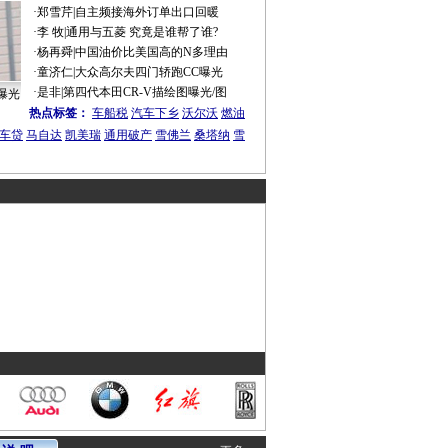
·
郑雪芹
|
自主频接海外订单出口回暖
·
李 牧
|
通用与五菱 究竟是谁帮了谁?
·
杨再舜
|
中国油价比美国高的N多理由
·
童济仁
|
大众高尔夫四门轿跑CC曝光
·
是非
|
第四代本田CR-V描绘图曝光/图
曝光
热点标签：
车船税
汽车下乡
沃尔沃
燃油
车贷
马自达
凯美瑞
通用破产
雪佛兰
桑塔纳
雪