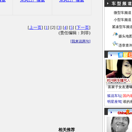
骊威
东风日产骊威
东风日产骊威
车 型 频 道
微型车频道
小型车频道
紧凑型车频
[
上一页
] [
1
] [2] [
3
] [
4
] [
5
] [
下一页
]
(责任编辑：刘菲)
摄头地
[
我来说两句
]
违章查
富家子女友遭
狐说车坛
|
国内
明星座驾
|
谁的
相关推荐