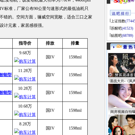
直列 4缸发动机，该发动机最大功率为77KW，4400rpm
欧IV标准，厂家公布90公里匀速形式的最低油耗只
说 吧 排 行
还是不错的。空间方面，骊威空间宽敞，适合三口之家
上证指数
(7744
设计元素，家居感很强。
苏醒吧
(41523)
贴图吧
(68789)
指导价
排放
排量
最 热 
9.68万
国IV
1598ml
11.28万
 智能型
国IV
1598ml
谍战大片-《风
10.28万
 智能型
国IV
1598ml
10.68万
国IV
1598ml
闺房视频自拍
8.28万
国IV
1598ml