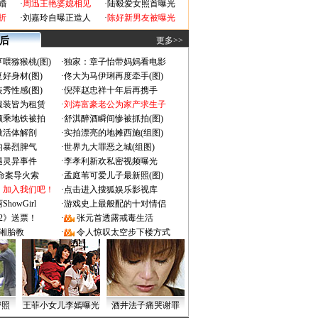
婚
·
周迅王艳婆媳相见
·
陆毅爱女照首曝光
折
·
刘嘉玲自曝正造人
·
陈好新男友被曝光
 后
更多>>
喂猕猴桃(图)
·
独家：章子怡带妈妈看电影
好身材(图)
·
佟大为马伊琍再度牵手(图)
秀性感(图)
·
倪萍赵忠祥十年后再携手
服装皆为租赁
·
刘涛富豪老公为家产求生子
颜乘地铁被拍
·
舒淇醉酒瞬间惨被抓拍(图)
做活体解剖
·
实拍漂亮的地摊西施(组图)
的暴烈脾气
·
世界九大罪恶之城(组图)
遇灵异事件
·
李孝利新欢私密视频曝光
成命案导火索
·
孟庭苇可爱儿子最新照(图)
：加入我们吧！
·
点击进入搜狐娱乐影视库
owGirl
·
游戏史上最般配的十对情侣
2》送票！
·
张元首透露戒毒生活
湘胎教
·
令人惊叹太空步下楼方式
密照
王菲小女儿李嫣曝光
酒井法子痛哭谢罪