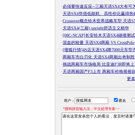
·
必须要快速反应--三厢天语SX4大有可
·
天语SX4凭借低能耗、高性价比赢得热
·
Crossover概念铃木世界战略车型 天语S
·
天语SX4(三厢) upright舒适主义精华
·
[08C-NCAP]长安铃木天语SX4碰撞测
·
混血的较量 天语SX4两厢 VS CrossPolo
·
[搜狐行情]4S店天语SX4降7000元车型
·
两厢车市白刃化 天语SX4两厢出奇制胜
·
挑战两厢车市场格局 比亚迪F3R即将上
·
天语两厢国产F3上市 两厢车价格摇摇
更
用户：
匿名
*搜狗拼音输入法，中文处理专家>>