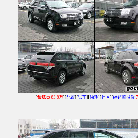
[
领航员
83.8万
][
配置
][
试车
][
油耗
][
社区
][
经销商报价
7