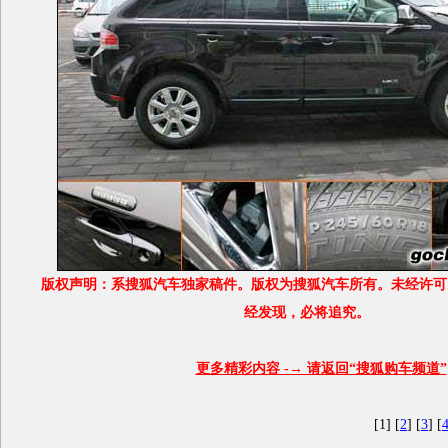
版权声明：系搜狐汽车独家稿件。版权为搜狐汽车所有。未经许可
经发现，必将追究。
更多精彩内容 -→ 请返回“搜狐
购车
频道”
[1] [
2
] [
3
] [