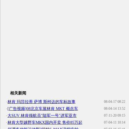
相关新闻
·
林肯 玛莎拉蒂 萨博 斯柯达的车标故事
08-04-17 08:22
·
[广告视频]08北京车展林肯 MKT 概念车
08-04-14 13:52
·
大SUV 林肯领航员"陆军一号"进军亚市
07-11-20 09:15
·
林肯大型越野车MKX国内开卖 售价85万起
07-04-11 10:14