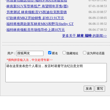
·
何谓多功能运动型?福特S-MAX详细实拍
07-03-16 15:41
·
林肯新SUV车型将投产 有望明年开售(图)
07-01-16 08:53
·
另类测试 林肯领航员VS凯迪拉克凯雷德
06-10-10 08:57
·
07款林肯MKZ开始销售 起价23.91万元
06-09-13 08:05
·
福特将推两款新车林肯MKS和野马Shelby GT
06-08-11 09:32
·
福特林肯领航员市场指导价上调10万元
06-04-17 08:52
更多关于
林肯 福特
的新闻>>
用户：
匿名
隐藏地址
设为辩论话题
*搜狗拼音输入法，中文处理专家>>