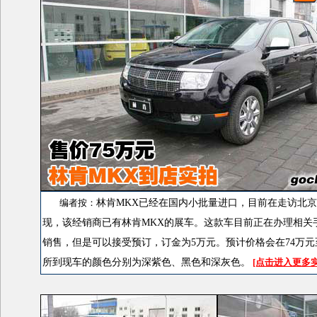
编者按：
林肯
MKX
已经在国内小批量进口，目前在走访北京
现，该经销商已有林肯
MKX
的展车。这款车目前正在办理相关
销售，但是可以接受预订，订金为
5
万元。预计价格会在
74
万元
所到现车的颜色分别为深紫色、黑色和深灰色。
[点击进入更多实